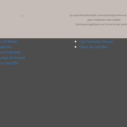
...
La vaisselle dentelle, une céramique fine e
pour sublimer votre table.
L’artisane applique sur la terre non enc
s d’Olivier
Qui Sommes Nous?
oderies
Dans les médias
vre Martelé
sage Artisanal
re Soufflé