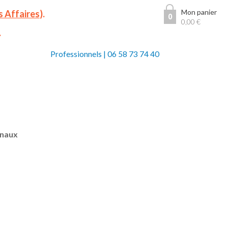
Mon panier
s Affaires
).
0
0,00
€
.
Professionnels
|
06 58 73 74 40
anaux