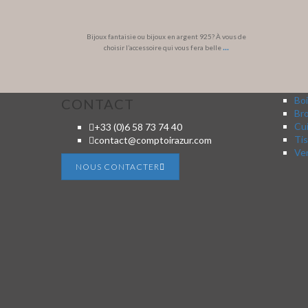
Bijoux fantaisie ou bijoux en argent 925? À vous de
...
choisir l’accessoire qui vous fera belle
Boi
CONTACT
Br
Cui
+33 (0)6 58 73 74 40
Tis
contact@comptoirazur.com
Ver
NOUS CONTACTER