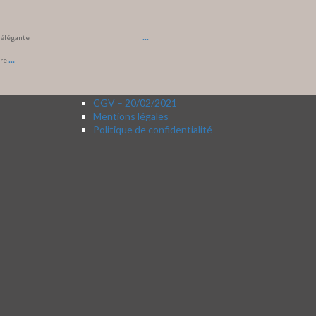
...
t élégante
...
ore
CGV – 20/02/2021
Mentions légales
Politique de confidentialité