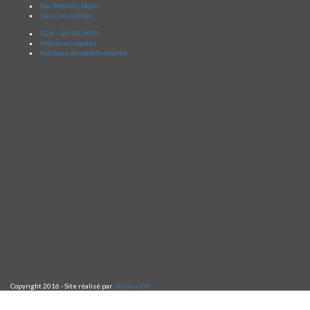
Qui Sommes Nous?
Dans les médias
CGV – 20/02/2021
Mentions légales
Politique de confidentialité
Copyright 2016 - Site réalisé par
Success3.fr