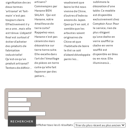
artisans?
sublimera la
signification de ces
voudraient que
Commençons par
décoration d’une
deux termes
boire le thé nous
Hanane BEN
table. Ce modèle
‘artisanal’ et ‘fait-
vienne de Chine,
SALAH. Qui est
est disponible
main’ n’est pas
d’autres d’Inde ou
Hanane, notre
exclusivement chez
toujours claire.
encore du Japon.
émailleuse de
Comptoir Azur. Pour
Effectivement il y
Quoi qu’il en soit, il
terre cuite?
le service, rien de
en a une…mais elle
semble que les
Rappelez-vous.
plus élégant
est ténue. L’objectif
arbustes soient
Hanane n’est pas
qu’une cloche en
final est surtout d’
originaires de
céramiste mais
verre soufflé La
éviter d’acheter
Chine et que
décoratrice sur
cloche en verre
des produits de
l’habitude de boire
terre terre cuite.
soufflé est
fabrication
le thé se soit
Elle excelle dans
disponible en bleu
industrielle!
d’abord développée
l’art de l’émaillage
ou en rose. Elle
Qu’est-ce qu’un
parmi les…
de pièces en terre
illuminera à…
produit artisanal?
cuite qu’elle fait
Tentons de définir…
façonner par des
potiers…
​RECHERCHER
Afficher tous les 6 résultats