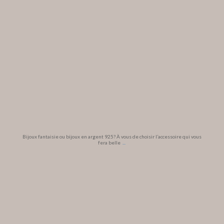
Bijoux fantaisie ou bijoux en argent 925? À vous de choisir l’accessoire qui vous
fera belle
...