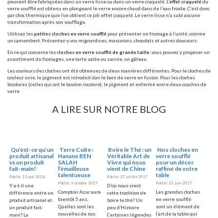
peuvent être fabriquées dans un verre lisse ou dans un verre craquelé. L’
effet craquelé
du
verre soufflé est obtenu en plongeant le verre encore chaud dans de l’eau froide. C’est donc
par choc thermique que l’on obtient ce joli effet craquelé. Le verre lisse n’a subi aucune
transformation après son soufflage.
Utilisez les
petites cloches en verre soufflé
pour présenter un fromage à l’unité, comme
un camembert. Présentez-y vos mignardises, mascarons, chocolats et autres douceurs.
En ce qui concerne les c
loches en verre soufflé de grande taille
, vous pouvez y proposer un
assortiment de fromages, une tarte salée ou sucrée, un gâteau.
Les couleurs des cloches ont été obtenues de deux manières différentes. Pour le cloches de
couleur unie, le pigment est introduit dan le bain de verre en fusion. Pour les cloches
bicolores (celles qui ont le bouton incolore), le pigment et enfermé entre deux couches de
verre.
A LIRE SUR NOTRE BLOG
Qu’est-ce qu’un
Terre Cuite :
Boire le Thé : un
Nos cloches en
produit artisanal
Hanane BEN
Véritable Art de
verre soufflé
vs un produit
SALAH
Vivre qui nous
pour un décor
fait-main?
l’émailleuse
vient de Chine
raffiné de votre
talentueuse
table
Publié: 13 mai 2018
Publié: 27 juillet 2017
Publié: 6 octobre 2017
Publié: 21 juin 2017
Y a-t-il une
D’où nous vient
Comptoir Azur aura
Les grandes cloches
différence entre un
cette tradition de
bientôt 5 ans.
en verre soufflé
produit artisanal et
boire le thé? Un
Quelles sont les
sont un élément de
un produit fait-
peu d’Histoire
nouvelles de nos
l’art de la table qui
main? La
Certaines légendes