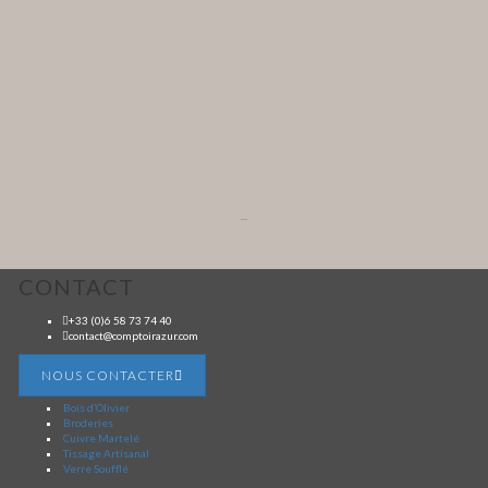
...
CONTACT
+33 (0)6 58 73 74 40
contact@comptoirazur.com
NOUS CONTACTER
Bois d’Olivier
Broderies
Cuivre Martelé
Tissage Artisanal
Verre Soufflé