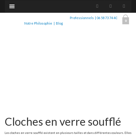
Professionnels
|
06 58 73 74 40
0
Notre Philosophie
|
Blog
Cloches en verre soufflé
Les cloches en verre soufflé existent en plusieurs tailles et dans différentes couleurs. Elles