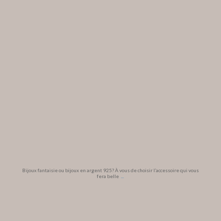
Bijoux fantaisie ou bijoux en argent 925? À vous de choisir l’accessoire qui vous
fera belle
...