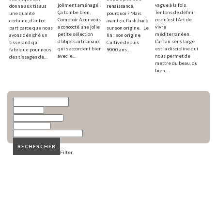
joliment aménagé !
vague à la fois.
donne aux tissus
renaissance,
Ça tombe bien,
Tentons de définir
une qualité
pourquoi ? Mais
Comptoir Azur vous
ce qu’est l’Art de
certaine, d’autre
avant ça, flash-back
a concocté une jolie
vivre
part parce que nous
sur son origine. Le
petite sélection
méditerranéen.
avons déniché un
lin : son origine
d’objets artisanaux
L’art au sens large
tisserand qui
Cultivé depuis
qui s’accordent bien
est la discipline qui
fabrique pour nous
9000 ans…
avec le…
nous permet de
des tissages de…
mettre du beau, du
bien,…
​RECHERCHER
Filter