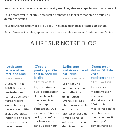
Installez-vous au salon sur votre canapé garni d’un jeté de canapé tissé artisanalement.
Pour décorer votre intérieur, nous vous proposons différents modèles de coussins
décoratifs brodés.
Vous trouverez également ici du beau linge de maison de fabrication artisanale.
Pour décorer votre table, optez pour des sets de table en coton tissés tels des foutas.
A LIRE SUR NOTRE BLOG
Le tissage
C’est le
Le lin : une
5 sens pour
artisanal sur
printemps ! On
matière noble et
définir l’Art de
métier à bras
sort la deco du
naturelle
vivre
jardin
méditerranéen
Publié: 24 mai 2019
Publié: 29 avril 2014
Publié: 24 mai 2017
Publié: 1 août 2013
Auteure – Rim
Le lin est une
Ah, le printemps,
Art de vivre
SOUISSI J’avais
matière première
quelle belle saison
Méditerranéen :
envie de vous
naturelle. A partir
! Le ciel bleu, le
une notion
parler de ce savoir-
du milieu du
chant des oiseaux,
abstraite, a priori.
faire ancestral
19ème siècle, il a
les jours qui
“L’art de vivre
qu’est le tissage
été remplacé par le
s’allongent… Qu’il
méditerranéen”, ça
manuel sur métier
coton dont la
est bon de flâner au
semble abstrait
à bras pour deux
fabrication est plus
jardin, de profiter
comme notion dit
raisons : d’une part
simple et moins
des beaux jours
comme ça. Ca
parce que c’est une
coûteuse. Il connaît
dans un extérieur
semble vaste et
technique qui
depuis peu une