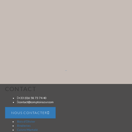
...
CONTACT
+33 (0)6 58 73 74 40
contact@comptoirazur.com
NOUS CONTACTER
Bois d’Olivier
Broderies
Cuivre Martelé