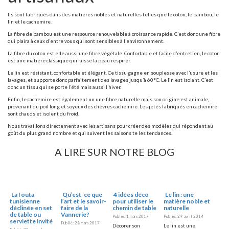
Ils sont fabriqués dans des matières nobles et naturelles telles que le coton, le bambou, le
lin et le cachemire.
La fibre de bambou est une ressource renouvelable à croissance rapide. C’est donc une fibre
qui plaira à ceux d’entre vous qui sont sensibles à l’environnement.
La fibre du coton est elle aussi une fibre végétale. Confortable et facile d’entretien, le coton
est une matière classique qui laisse la peau respirer.
Le lin est résistant, confortable et élégant. Ce tissu gagne en souplesse avec l’usure et les
lavages, et supporte donc parfaitement des lavages jusqu’à 60°C. Le lin est isolant. C’est
donc un tissu qui se porte l’été mais aussi l’hiver.
Enfin, le cachemire est également un une fibre naturelle mais son origine est animale,
provenant du poil long et soyeux des chèvres cachemire. Les jetés fabriqués en cachemire
sont chauds et isolent du froid.
Nous travaillons directement avec les artisans pour créer des modèles qui répondent au
goût du plus grand nombre et qui suivent les saisons te les tendances.
A LIRE SUR NOTRE BLOG
La fouta
Qu’est-ce que
4 idées déco
Le lin : une
tunisienne
l’art et le savoir-
pour utiliser le
matière noble et
déclinée en set
faire de la
chemin de table
naturelle
de table ou
Vannerie?
Publié: 1 mars 2017
Publié: 29 avril 2014
serviette invité
Publié: 28 mars 2017
Décorer son
Le lin est une