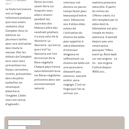
Publié: 23 septembre
Parmi les trois
intérieur est
matière première
2017
savoir-faire sur
devenu un passe-
naturelle. A partir
La fouta tunisienne
lesquels nous
temps favori pour
du milieu du
est un linge
allons revenir
beaucoup d’entre
19ème siècle, il a
tellement pratique
pendant les
nous. Découvrez
été remplacé par le
que nous avons
Journées des
nos 4 idées déco
coton dont la
souhaité, chez
Métiers d’Art dès
autour de
fabrication est plus
Comptoir Azur, la
vendredi prochain,
l’utilisation du
simple et moins
décliner en
il y aura celui de la
chemin de table
coûteuse. Il connaît
plusieurs tailles
Vannerie. La
pour apporter à
depuis peu une
pour une utilisation
Vannerie : qu’est-ce
votre décoration
renaissance,
dans toute la
que c’est? La
d’intérieur
pourquoi ? Mais
maison. Dès les
Vannerie est l’art
élégance et
avant ça, flash-back
débuts de Comptoir
de tresser de la
raffinement. Le
sur son origine. Le
azur, nous vous
fibre végétale.
chemin de table est
lin : son origine
présentions les
Chaque pays tresse
une accessoire
Cultivé depuis
foutas serviettes
naturellement la ou
décoratif peu
9000 ans…
invités, présentées
les fibres végétales
commun, souvent
dans de jolies
présentes dans son
oublié, voire
corbeilles en
environnement
négligé. C’est un
céramique
naturel.…
linge que l’on va
décorées à
utiliser sur…
l’engobe. L’idée
nous est venue
d’agrandir…