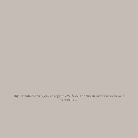
Bijoux fantaisie ou bijoux en argent 925? À vous de choisir l’accessoire qui vous
fera belle
...