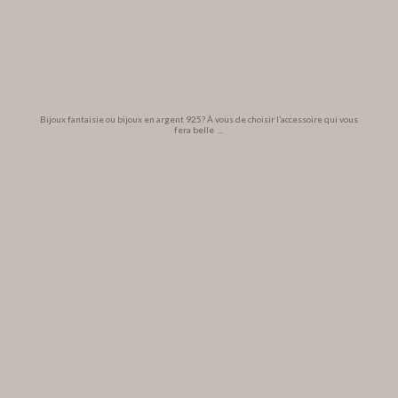
Bijoux fantaisie ou bijoux en argent 925? À vous de choisir l’accessoire qui vous
fera belle
...