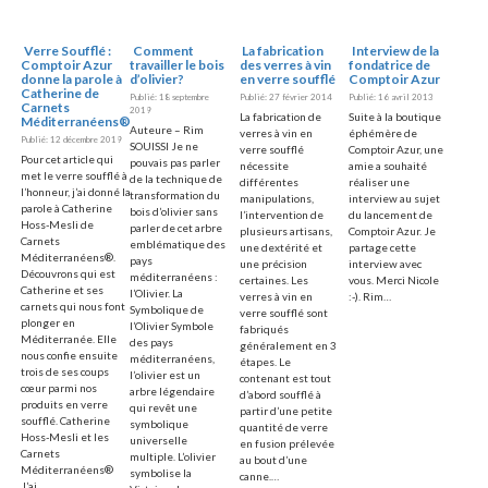
Verre Soufflé :
Comment
La fabrication
Interview de la
Comptoir Azur
travailler le bois
des verres à vin
fondatrice de
donne la parole à
d’olivier?
en verre soufflé
Comptoir Azur
Catherine de
Publié: 18 septembre
Publié: 27 février 2014
Publié: 16 avril 2013
Carnets
2019
La fabrication de
Suite à la boutique
Méditerranéens®
Auteure – Rim
verres à vin en
éphémère de
Publié: 12 décembre 2019
SOUISSI Je ne
verre soufflé
Comptoir Azur, une
Pour cet article qui
pouvais pas parler
nécessite
amie a souhaité
met le verre soufflé à
de la technique de
différentes
réaliser une
l’honneur, j’ai donné la
transformation du
manipulations,
interview au sujet
parole à Catherine
bois d’olivier sans
l’intervention de
du lancement de
Hoss-Mesli de
parler de cet arbre
plusieurs artisans,
Comptoir Azur. Je
Carnets
emblématique des
une dextérité et
partage cette
Méditerranéens®.
pays
une précision
interview avec
Découvrons qui est
méditerranéens :
certaines. Les
vous. Merci Nicole
Catherine et ses
l’Olivier. La
verres à vin en
:-). Rim…
carnets qui nous font
Symbolique de
verre soufflé sont
plonger en
l’Olivier Symbole
fabriqués
Méditerranée. Elle
des pays
généralement en 3
nous confie ensuite
méditerranéens,
étapes. Le
trois de ses coups
l’olivier est un
contenant est tout
cœur parmi nos
arbre légendaire
d’abord soufflé à
produits en verre
qui revêt une
partir d’une petite
soufflé. Catherine
symbolique
quantité de verre
Hoss-Mesli et les
universelle
en fusion prélevée
Carnets
multiple. L’olivier
au bout d’une
Méditerranéens®
symbolise la
canne.…
J’ai…