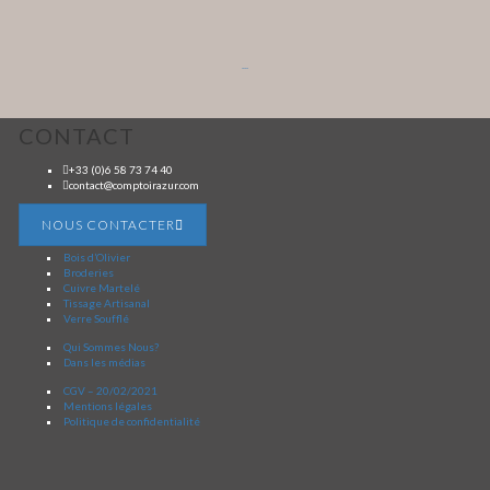
...
CONTACT
+33 (0)6 58 73 74 40
contact@comptoirazur.com
NOUS CONTACTER
Bois d’Olivier
Broderies
Cuivre Martelé
Tissage Artisanal
Verre Soufflé
Qui Sommes Nous?
Dans les médias
CGV – 20/02/2021
Mentions légales
Politique de confidentialité