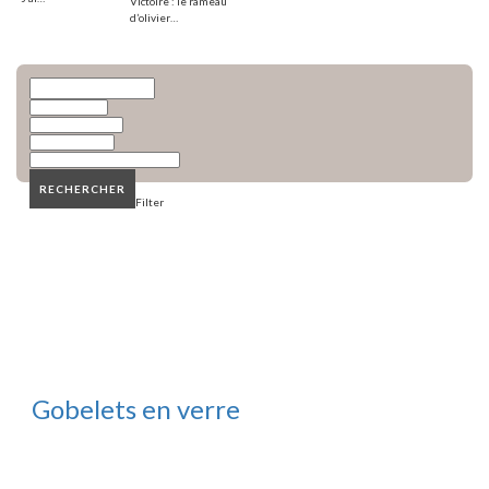
Victoire : le rameau
d’olivier…
​RECHERCHER
Filter
Gobelets en verre