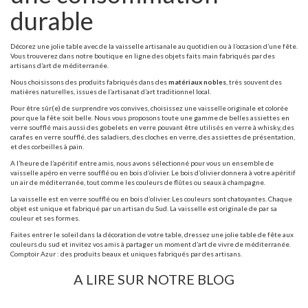
durable
Décorez une jolie table avec de la vaisselle artisanale au quotidien ou à l’occasion d’une fête.
Vous trouverez dans notre boutique en ligne des objets faits main fabriqués par des
artisans d’art de méditerranée.
Nous choisissons des produits fabriqués dans des
matériaux nobles
, très souvent des
matières naturelles, issues de l’artisanat d’art traditionnel local.
Pour être sûr(e) de surprendre vos convives, choisissez une vaisselle originale et colorée
pour que la fête soit belle. Nous vous proposons toute une gamme de belles assiettes en
verre soufflé mais aussi des gobelets en verre pouvant être utilisés en verre à whisky, des
carafes en verre soufflé, des saladiers, des cloches en verre, des assiettes de présentation,
et des corbeilles à pain.
A l’heure de l’apéritif entre amis, nous avons sélectionné pour vous un ensemble de
vaisselle apéro en verre soufflé ou en bois d’olivier. Le bois d’olivier donnera à votre apéritif
un air de méditerranée, tout comme les couleurs de flûtes ou seaux à champagne.
La vaisselle est en verre soufflé ou en bois d’olivier. Les couleurs sont chatoyantes. Chaque
objet est unique et fabriqué par un artisan du Sud. La vaisselle est originale de par sa
couleur et ses formes.
Faites entrer le soleil dans la décoration de votre table, dressez une jolie table de fête aux
couleurs du sud et invitez vos amis à partager un moment d’art de vivre de méditerranée.
Comptoir Azur : des produits beaux et uniques fabriqués par des artisans.
A LIRE SUR NOTRE BLOG