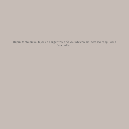
Bijoux fantaisie ou bijoux en argent 925? À vous de choisir l’accessoire qui vous
fera belle
...