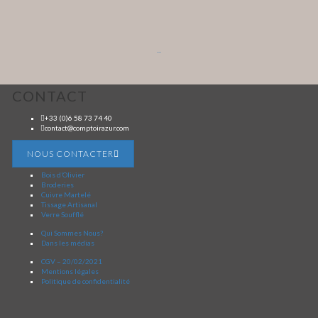
...
CONTACT
+33 (0)6 58 73 74 40
contact@comptoirazur.com
NOUS CONTACTER
Bois d’Olivier
Broderies
Cuivre Martelé
Tissage Artisanal
Verre Soufflé
Qui Sommes Nous?
Dans les médias
CGV – 20/02/2021
Mentions légales
Politique de confidentialité