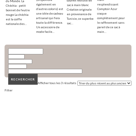
couffin revisité en
du Monde. La
également en
resplendissant
sac à main blanc
Chéchia : petit
d’autres coloris) est
Comptoir Azur
Création originale
bonnet de feutre
une idée de cadeau
craque
en provenance de
rouge La chéchia
artisanal qui fera
complètement pour
Tunisie, ce superbe
est la coiffe
toute la différence.
le raffinement sans
sac…
nationale des…
Un accessoire de
pareil de ce sac à
mode facile…
main…
​RECHERCHER
Afficher tous les 3 résultats
Filter