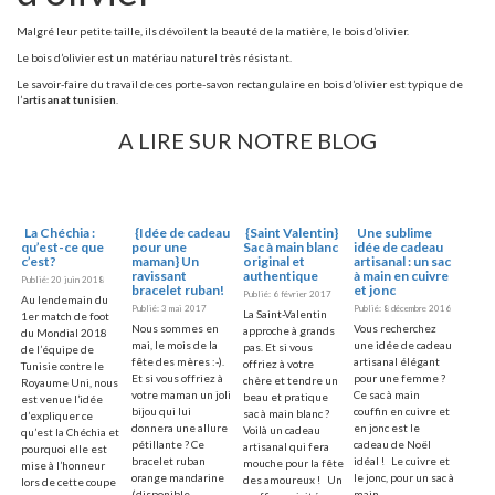
Malgré leur petite taille, ils dévoilent la beauté de la matière, le bois d’olivier.
Le bois d’olivier est un matériau naturel très résistant.
Le savoir-faire du travail de ces porte-savon rectangulaire en bois d’olivier est typique de
l’
artisanat tunisien
.
A LIRE SUR NOTRE BLOG
La Chéchia :
{Idée de cadeau
{Saint Valentin}
Une sublime
qu’est-ce que
pour une
Sac à main blanc
idée de cadeau
c’est?
maman} Un
original et
artisanal : un sac
ravissant
authentique
à main en cuivre
Publié: 20 juin 2018
bracelet ruban!
et jonc
Publié: 6 février 2017
Au lendemain du
Publié: 3 mai 2017
Publié: 8 décembre 2016
La Saint-Valentin
1er match de foot
Nous sommes en
Vous recherchez
approche à grands
du Mondial 2018
mai, le mois de la
une idée de cadeau
pas. Et si vous
de l’équipe de
fête des mères :-).
artisanal élégant
offriez à votre
Tunisie contre le
Et si vous offriez à
pour une femme ?
chère et tendre un
Royaume Uni, nous
votre maman un joli
Ce sac à main
beau et pratique
est venue l’idée
bijou qui lui
couffin en cuivre et
sac à main blanc ?
d’expliquer ce
donnera une allure
en jonc est le
Voilà un cadeau
qu’est la Chéchia et
pétillante ? Ce
cadeau de Noël
artisanal qui fera
pourquoi elle est
bracelet ruban
idéal ! Le cuivre et
mouche pour la fête
mise à l’honneur
orange mandarine
le jonc, pour un sac à
des amoureux ! Un
lors de cette coupe
(disponible
main