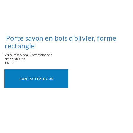
Porte savon en bois d’olivier, forme
rectangle
Vente réservée aux professionnels
Note
5.00
sur 5
1 Avis
Vente réservée aux professionnels
CONTACTEZ-NOUS