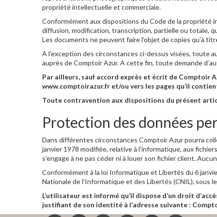
propriété intellectuelle et commerciale.
Conformément aux dispositions du Code de la propriété inte
diffusion, modification, transcription, partielle ou totale,
Les documents ne peuvent faire l’objet de copies qu’à titre
A l’exception des circonstances ci-dessus visées, toute au
auprès de Comptoir Azur. A cette fin, toute demande d’auto
Par ailleurs, sauf accord exprès et écrit de Comptoir Az
www.comptoirazur.fr et/ou vers les pages qu’il contien
Toute contravention aux dispositions du présent article
Protection des données pe
Dans différentes circonstances Comptoir Azur pourra colle
janvier 1978 modifiée, relative à l’informatique, aux fichi
s’engage à ne pas céder ni à louer son fichier client. Aucu
Conformément à la loi Informatique et Libertés du 6 janvie
Nationale de l’Informatique et des Libertés (CNIL), sous 
L’utilisateur est informé qu’il dispose d’un droit d’acc
justifiant de son identité à l’adresse suivante : Compto