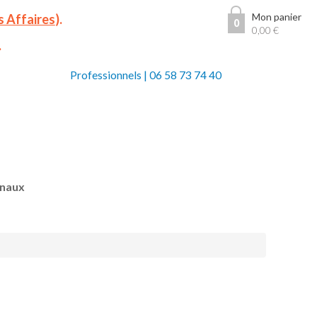
Mon panier
s Affaires
).
0
0,00
€
.
Professionnels
|
06 58 73 74 40
anaux