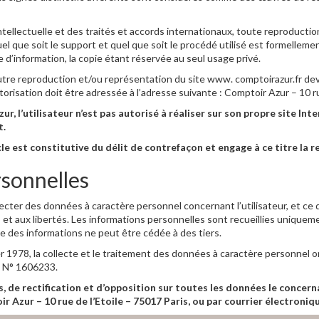
llectuelle et des traités et accords internationaux, toute reproduction,
 quel que soit le support et quel que soit le procédé utilisé est formelle
 d’information, la copie étant réservée au seul usage privé.
tre reproduction et/ou représentation du site www. comptoirazur.fr devra
risation doit être adressée à l’adresse suivante : Comptoir Azur – 10 ru
ur, l’utilisateur n’est pas autorisé à réaliser sur son propre site Int
t.
 est constitutive du délit de contrefaçon et engage à ce titre la re
rsonnelles
cter des données à caractère personnel concernant l’utilisateur, et ce d
ers et aux libertés. Les informations personnelles sont recueillies uniquem
ne des informations ne peut être cédée à des tiers.
r 1978, la collecte et le traitement des données à caractère personnel on
le N° 1606233.
ès, de rectification et d’opposition sur toutes les données le concer
ir Azur – 10 rue de l’Etoile – 75017 Paris, ou par courrier électroniq