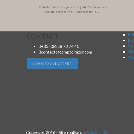
Bijoux fantaisie ou bijoux en argent 925? À vous de
...
choisir l’accessoire qui vous fera belle
Boi
CONTACT
Br
Cui
+33 (0)6 58 73 74 40
Tis
contact@comptoirazur.com
Ver
NOUS CONTACTER
Copyright 2016 - Site réalisé par
Success3.fr