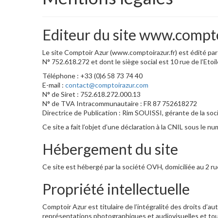
Editeur du site www.compto
Le site Comptoir Azur (www.comptoirazur.fr) est édité par
N° 752.618.272 et dont le siège social est 10 rue de l’Etoil
Téléphone : +33 (0)6 58 73 74 40
E-mail :
contact@comptoirazur.com
N° de Siret : 752.618.272.000.13
N° de TVA Intracommunautaire : FR 87 752618272
Directrice de Publication : Rim SOUISSI, gérante de la soc
Ce site a fait l’objet d’une déclaration à la CNIL sous le 
Hébergement du site
Ce site est hébergé par la société OVH, domiciliée au 2 r
Propriété intellectuelle
Comptoir Azur est titulaire de l’intégralité des droits d
représentations photographiques et audiovisuelles et tou