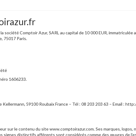
irazur.fr
 la société Comptoir Azur, SARL au capital de 10 000 EUR, immatriculée
e, 75017 Paris.
iété
numéro 1606233.
ue Kellermann, 59100 Roubaix France – Tél : 08 203 203 63 – Email : http
’auteur sur le contenu du site www.comptoirazur.com. Ses marques, logo
s signes distinctifs afférents sont considérés comme des œuvres de l’es