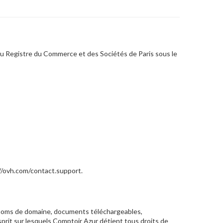
 au Registre du Commerce et des Sociétés de Paris sous le
://ovh.com/contact.support.
s, noms de domaine, documents téléchargeables,
prit sur lesquels Comptoir Azur détient tous droits de