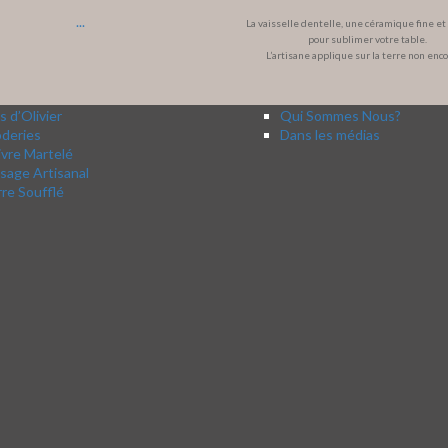
...
La vaisselle dentelle, une céramique fine e
pour sublimer votre table.
L’artisane applique sur la terre non enc
s d’Olivier
Qui Sommes Nous?
oderies
Dans les médias
vre Martelé
sage Artisanal
re Soufflé