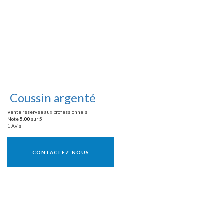
Coussin argenté
Vente réservée aux professionnels
Note
5.00
sur 5
1 Avis
Vente réservée aux professionnels
CONTACTEZ-NOUS