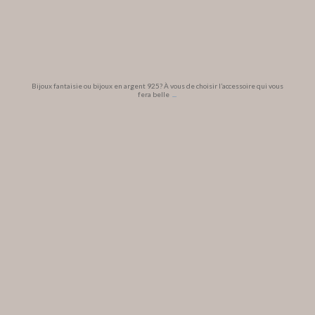
Bijoux fantaisie ou bijoux en argent 925? À vous de choisir l’accessoire qui vous
fera belle
...