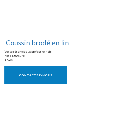
Coussin brodé en lin
Vente réservée aux professionnels
Note
5.00
sur 5
1 Avis
Vente réservée aux professionnels
CONTACTEZ-NOUS