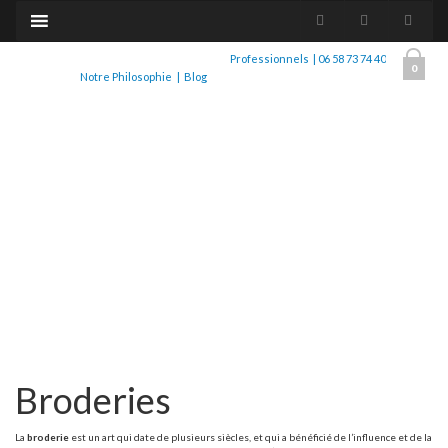
Professionnels
|
06 58 73 74 40
0
Notre Philosophie
|
Blog
Broderies
La
broderie
est un art qui date de plusieurs siècles, et qui a bénéficié de l’influence et de la