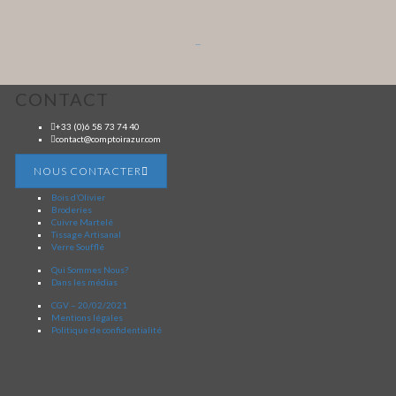
...
CONTACT
+33 (0)6 58 73 74 40
contact@comptoirazur.com
NOUS CONTACTER
Bois d’Olivier
Broderies
Cuivre Martelé
Tissage Artisanal
Verre Soufflé
Qui Sommes Nous?
Dans les médias
CGV – 20/02/2021
Mentions légales
Politique de confidentialité