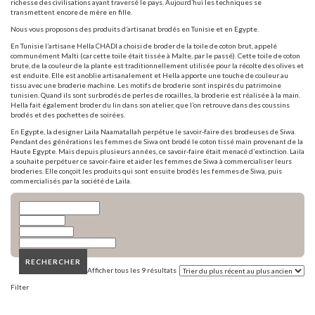
richesse des civilisations ayant traversé le pays. Aujourd’hui les techniques se
transmettent encore de mère en fille.
Nous vous proposons des produits d’artisanat brodés en Tunisie et en Egypte.
En Tunisie l’artisane Hella CHADI a choisi de broder de la toile de coton brut, appelé
communément Malti (car cette toile était tissée à Malte, par le passé). Cette toile de coton
brute, de la couleur de la plante est traditionnellement utilisée pour la récolte des olives et
est enduite. Elle est anoblie artisanalement et Hella apporte une touche de couleur au
tissu avec une broderie machine. Les motifs de broderie sont inspirés du patrimoine
tunisien. Quand ils sont surbrodés de perles de rocailles, la broderie est réalisée à la main.
Hella fait également broder du lin dans son atelier, que l’on retrouve dans des coussins
brodés et des pochettes de soirées.
En Egypte, la designer Laila Naamatallah perpétue le savoir-faire des brodeuses de Siwa.
Pendant des générations les femmes de Siwa ont brodé le coton tissé main provenant de la
Haute Egypte. Mais depuis plusieurs années, ce savoir-faire était menacé d’extinction. Laila
a souhaite perpétuer ce savoir-faire et aider les femmes de Siwa à commercialiser leurs
broderies. Elle conçoit les produits qui sont ensuite brodés les femmes de Siwa, puis
commercialisés par la société de Laila.
​RECHERCHER
Afficher tous les 9 résultats
Filter