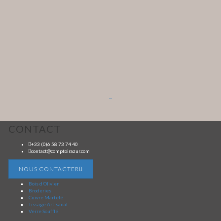
...
CONTACT
+33 (0)6 58 73 74 40
contact@comptoirazur.com
NOUS CONTACTER
Bois d’Olivier
Broderies
Cuivre Martelé
Tissage Artisanal
Verre Soufflé