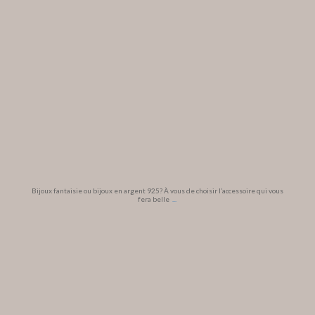
Bijoux fantaisie ou bijoux en argent 925? À vous de choisir l’accessoire qui vous
fera belle
...