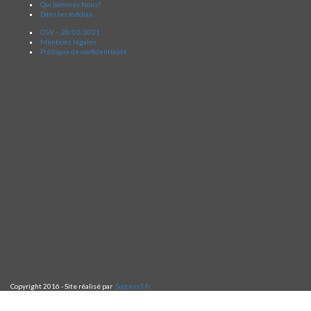
Qui Sommes Nous?
Dans les médias
CGV – 20/02/2021
Mentions légales
Politique de confidentialité
Copyright 2016 - Site réalisé par
Success3.fr