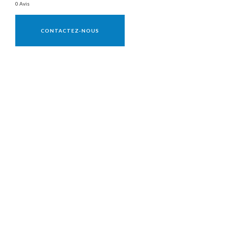
0 Avis
Vente réservée aux professionnels
CONTACTEZ-NOUS