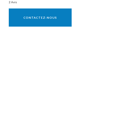
2 Avis
Vente réservée aux professionnels
CONTACTEZ-NOUS