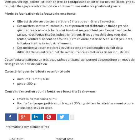
Vous pouvez également l’utiliser en
jeté de canapé
dans un intérieur neutre (blanc, gris ou
taupe). Elle égayera votre décoration en donnant une ambiance positive et joviale.
Mode de fabrication de la fouta unie rose foncé
Elle est tissée sur d’anciens métiers à tisser, des métiers à navettes.
Ces métiers sont semi-mécaniques et permettent d’obtenir un fini de grande
qualité : les bords de la fouta sont tissés et ne gondolent pas. Ce qui n’est pas le
cas pour des foutas tissées industriellement. Si vous avez déjà chez vous des
foutas, vérifiez si le bord des foutas (1 cm environ) est tissé. Si tel n’est pas le cas,
la fouta a été tissée industriellement.
Ces métiers à tisser, métiers à navettes tendent à disparaître du fait de la
difficulté de les entretenir et de la concurrence es métiers à tisser industriels.
Cette fouta constituera un très beau cadeau artisanal qui permet de perpétuer un mode de
tissage en voie de disparition.
Caractéristiques de la fouta rose foncé unie
mesures : 1 m*1,80 m
poids : 350 g.
Conseils d’entretien pour la fouta rose foncé tissée chevrons
Lavez-la en machine à 40 °C.
Pour le 1er lavage, préférez un lavage à 30°c : ça évitera le rétrécissement propre
à tous les tissus au coton.
Facebook
Pinterest
Twitter
Google+
LinkedIn
Informations complémentaires
Couleur :
rose vif, rose