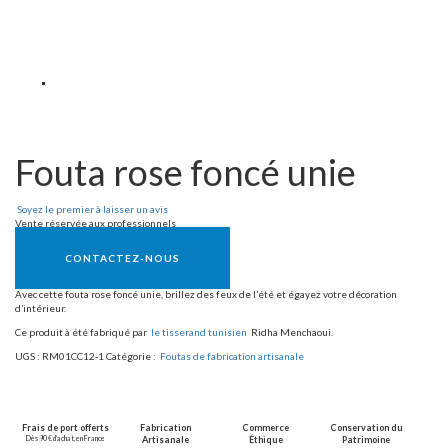
Fouta rose foncé unie
Soyez le premier à laisser un avis
Vente réservée aux professionnels
CONTACTEZ-NOUS
Avec cette fouta rose foncé unie, brillez des feux de l’été et égayez votre décoration
d’intérieur.
Ce produit à été fabriqué par
le tisserand tunisien
Ridha Menchaoui.
UGS :
RM01CC12-1
Catégorie :
Foutas de fabrication artisanale
Frais de port offerts
Fabrication
Commerce
Conservation du
Dès 90 € d’achat, en France
Artisanale
Éthique
Patrimoine