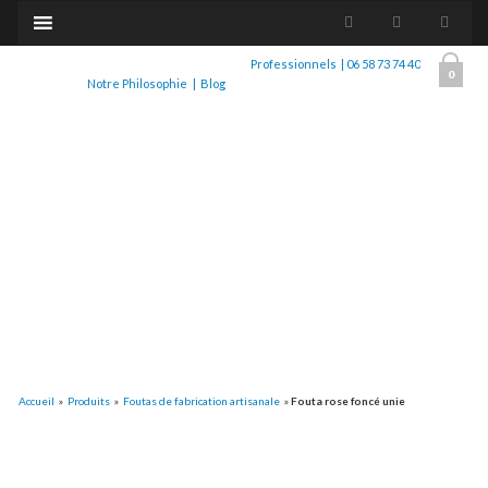
Professionnels
|
06 58 73 74 40
0
Notre Philosophie
|
Blog
Accueil
»
Produits
»
Foutas de fabrication artisanale
»
Fouta rose foncé unie