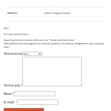
Matière :
coton, Tissage artisanal
Avis
Il n’y pas encore d’avis.
Soyez le premier à laisser votre avis sur “Fouta rose foncé unie”
Votre adresse de messagerie ne sera pas publiée.
Les champs obligatoires sont indiqués
avec
*
Votre note
Votre avis
*
Nom
*
E-mail
*