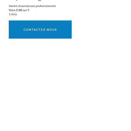
Vente réservée aux professionnels
Note
5.00
sur 5
1 Avis
Vente réservée aux professionnels
CONTACTEZ-NOUS