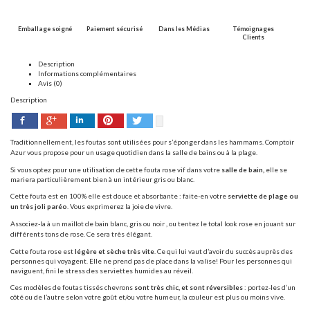
Emballage soigné
Paiement sécurisé
Dans les Médias
Témoignages
Clients
Description
Informations complémentaires
Avis (0)
Description
Facebook
Pinterest
Twitter
Google+
LinkedIn
Traditionnellement, les foutas sont utilisées pour s’éponger dans les hammams.
Comptoir
Azur vous propose pour un usage quotidien dans la salle de bains ou à la plage.
Si vous optez pour une utilisation de cette fouta rose vif dans votre
salle de bain,
elle se
mariera particulièrement bien à un intérieur gris ou blanc.
Cette fouta est en 100% elle est douce et absorbante : faite-en votre
serviette de plage ou
un très joli paréo
. Vous exprimerez la joie de vivre.
Associez-la à un maillot de bain blanc, gris ou noir , ou tentez le total look rose en jouant sur
différents tons de rose. Ce sera très élégant.
Cette fouta rose est
légère et sèche très vite
. Ce qui lui vaut d’avoir du succès auprès des
personnes qui voyagent. Elle ne prend pas de place dans la valise! Pour les personnes qui
naviguent, fini le stress des serviettes humides au réveil.
Ces modèles de foutas tissés chevrons
sont très chic, et sont réversibles
: portez-les d’un
côté ou de l’autre selon votre goût et/ou votre humeur, la couleur est plus ou moins vive.