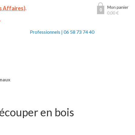
Mon panier
s Affaires
).
0
0,00
€
.
Professionnels
|
06 58 73 74 40
anaux
écouper en bois