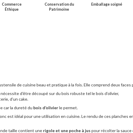
Commerce
Conservation du
Emballage soigné
Éthique
Patrimoine
stensile de cuisine beau et pratique à la fois. Elle comprend deux faces p
 nécessite d’être découpé sur du bois robuste tel le bois d’olivier,
erie, d’un cake.
de car la dureté du
bois d’olivier
le permet.
t donc est idéal pour une utilisation en cuisine. Le rendu de ces planches 
ande taille contient une
rigole et une poche à jus
pour récolter la sauce 