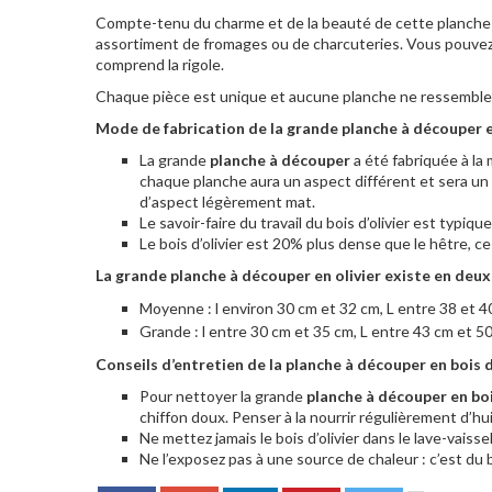
Compte-tenu du charme et de la beauté de cette planche en b
assortiment de fromages ou de charcuteries. Vous pouvez po
comprend la rigole.
Chaque pièce est unique et aucune planche ne ressemble à l’
Mode de fabrication de la grande planche à découper en
La grande
planche à découper
a été fabriquée à la 
chaque planche aura un aspect différent et sera un ob
d’aspect légèrement mat.
Le savoir-faire du travail du bois d’olivier est typique 
Le bois d’olivier est 20% plus dense que le hêtre, ce
La grande planche à découper en olivier existe en deux 
Moyenne : l environ 30 cm et 32 cm, L entre 38 et 40
Grande : l entre 30 cm et 35 cm, L entre 43 cm et 50
Conseils d’entretien de la planche à découper en bois d’
Pour nettoyer la grande
planche à découper en bois
chiffon doux. Penser à la nourrir régulièrement d’hui
Ne mettez jamais le bois d’olivier dans le lave-vaisse
Ne l’exposez pas à une source de chaleur : c’est du b