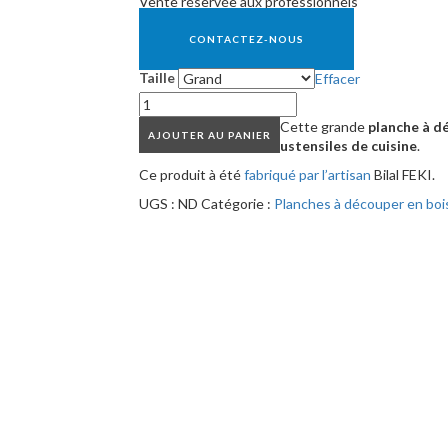
Vente réservée aux professionnels
CONTACTEZ-NOUS
Taille
Effacer
Cette grande
planche à d
AJOUTER AU PANIER
ustensiles de cuisine
.
Ce produit à été
fabriqué par l’artisan
Bilal FEKI.
UGS :
ND
Catégorie :
Planches à découper en bois 