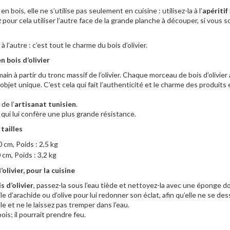
ois, elle ne s’utilise pas seulement en cuisine : utilisez-la à l’
apéritif
ur cela utiliser l’autre face de la grande planche à découper, si vous s
autre : c’est tout le charme du bois d’olivier.
 bois d’olivier
main à partir du tronc massif de l’olivier. Chaque morceau de bois d’olivie
jet unique. C’est cela qui fait l’authenticité et le charme des produits e
de l’
artisanat tunisien
.
 qui lui confère une plus grande résistance.
tailles
 cm, Poids : 2,5 kg
 cm, Poids : 3,2 kg
olivier, pour la cuisine
 d’olivier
, passez-la sous l’eau tiède et nettoyez-la avec une éponge d
le d’arachide ou d’olive pour lui redonner son éclat, afin qu’elle ne se d
lle et ne le laissez pas tremper dans l’eau.
ois; il pourrait prendre feu.