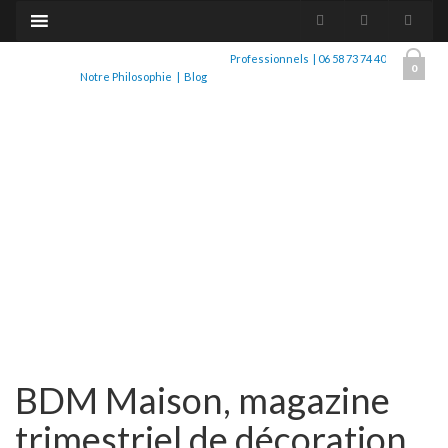
Professionnels
|
06 58 73 74 40
0
Notre Philosophie
|
Blog
BDM Maison, magazine
trimestriel de décoration.