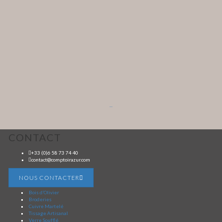
...
CONTACT
+33 (0)6 58 73 74 40
contact@comptoirazur.com
NOUS CONTACTER
Bois d’Olivier
Broderies
Cuivre Martelé
Tissage Artisanal
Verre Soufflé