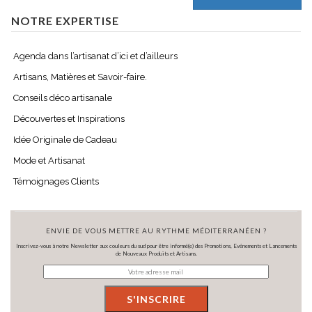
NOTRE EXPERTISE
Agenda dans l’artisanat d’ici et d’ailleurs
Artisans, Matières et Savoir-faire.
Conseils déco artisanale
Découvertes et Inspirations
Idée Originale de Cadeau
Mode et Artisanat
Témoignages Clients
ENVIE DE VOUS METTRE AU RYTHME MÉDITERRANÉEN ?
Inscrivez-vous à notre Newsletter aux couleurs du sud pour être informé(e) des Promotions, Evénements et Lancements
de Nouveaux Produits et Artisans.