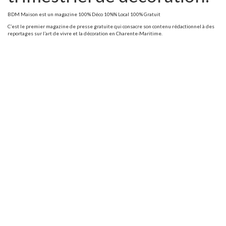
BDM Maison est un magazine 100% Déco 10%% Local 100% Gratuit
C’est le premier magazine de presse gratuite qui consacre son contenu rédactionnel à des
reportages sur l’art de vivre et la décoration en Charente-Maritime.