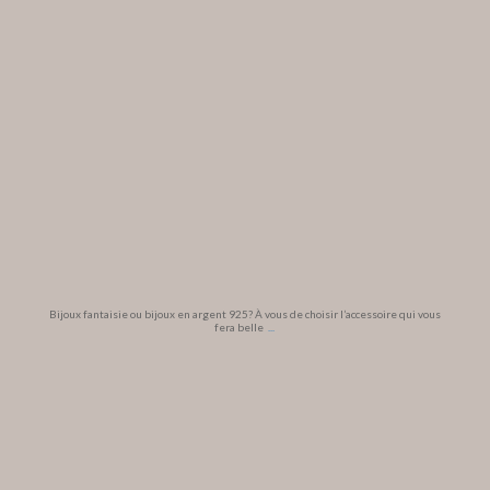
Bijoux fantaisie ou bijoux en argent 925? À vous de choisir l’accessoire qui vous
fera belle
...