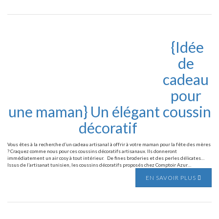
{Idée
de
cadeau
pour
une maman} Un élégant coussin
décoratif
Vous êtes à la recherche d’un cadeau artisanal à offrir à votre maman pour la fête des mères
? Craquez comme nous pour ces coussins décoratifs artisanaux. Ils donneront
immédiatement un air cosy à tout intérieur. De fines broderies et des perles délicates…
Issus de l’artisanat tunisien, les coussins décoratifs proposés chez Comptoir Azur…
EN SAVOIR PLUS