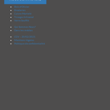
Bois d’Olivier
Broderies
Cuivre Martelé
Tissage Artisanal
Verre Soufflé
Qui Sommes Nous?
Dans les médias
CGV – 20/02/2021
Mentions légales
Politique de confidentialité