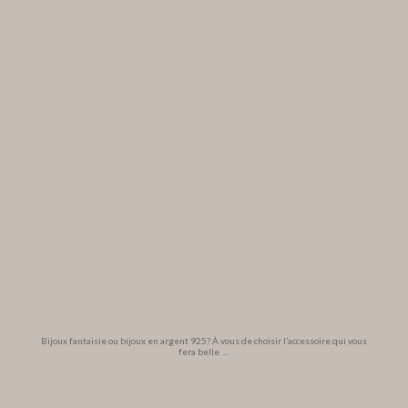
Bijoux fantaisie ou bijoux en argent 925? À vous de choisir l’accessoire qui vous
fera belle
...