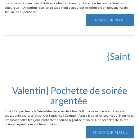
pratique sac à main blanc ? Voilà un cadeau artisanal qui fera mouche pour la fête des
amoureux ! Un couffin revisité en sac à main blanc Création originale en provenance de
Tunisie, ce superbe sac…
EN SAVOIR PLUS
{Saint
Valentin} Pochette de soirée
argentée
Et si, à l’approche de la Saint-Valentin, vous décidiez d’offrir à votre douce et tendre un
cadeau artisanal à la fois chic et tendance ? Comptoir Azur a la solution pour vous ! Nous vous
proposons cette très jolie pochette de soirée argentée et noire. Une pochette de soirée
noire et argent pour sublimer toutes…
EN SAVOIR PLUS