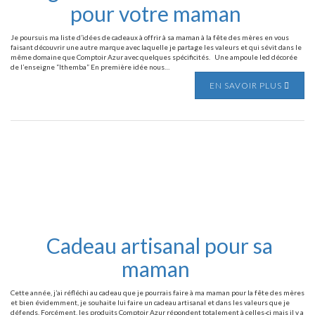
pour votre maman
Je poursuis ma liste d’idées de cadeaux à offrir à sa maman à la fête des mères en vous
faisant découvrir une autre marque avec laquelle je partage les valeurs et qui sévit dans le
même domaine que Comptoir Azur avec quelques spécificités. Une ampoule led décorée
de l’enseigne “Ithemba” En première idée nous…
EN SAVOIR PLUS
Cadeau artisanal pour sa
maman
Cette année, j’ai réfléchi au cadeau que je pourrais faire à ma maman pour la fête des mères
et bien évidemment, je souhaite lui faire un cadeau artisanal et dans les valeurs que je
défends. Forcément, les produits Comptoir Azur répondent totalement à celles-ci mais il y a