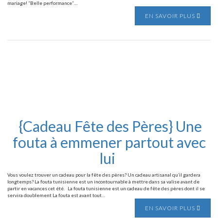
mariage! “Belle performance”…
EN SAVOIR PLUS
{Cadeau Fête des Pères} Une
fouta à emmener partout avec
lui
Vous voulez trouver un cadeau pour la fête des pères? Un cadeau artisanal qu’il gardera
longtemps? La fouta tunisienne est un incontournable à mettre dans sa valise avant de
partir en vacances cet été. La fouta tunisienne est un cadeau de fête des pères dont il se
servira doublement La fouta est avant tout…
EN SAVOIR PLUS