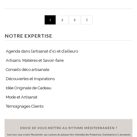
1
2
3
NOTRE EXPERTISE
Agenda dans l’artisanat d’ici et d’ailleurs
Artisans, Matières et Savoir-faire.
Conseils déco artisanale
Découvertes et Inspirations
Idée Originale de Cadeau
Mode et Artisanat
Témoignages Clients
ENVIE DE VOUS METTRE AU RYTHME MÉDITERRANÉEN ?
Inscrivez-vous à notre Newsletter aux couleurs du sud pour être informé(e) des Promotions, Evénements et Lancements