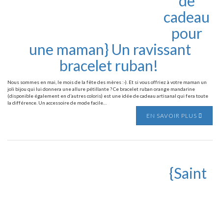
de
cadeau
pour
une maman} Un ravissant
bracelet ruban!
Nous sommes en mai, le mois de la fête des mères :-). Et si vous offriez à votre maman un
joli bijou qui lui donnera une allure pétillante ? Ce bracelet ruban orange mandarine
(disponible également en d’autres coloris) est une idée de cadeau artisanal qui fera toute
la différence. Un accessoire de mode facile…
EN SAVOIR PLUS
{Saint