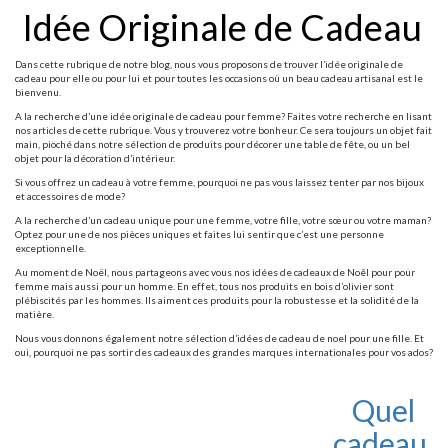
Idée Originale de Cadeau
Dans cette rubrique de notre blog, nous vous proposons de trouver l’idée originale de
cadeau pour elle ou pour lui et pour toutes les occasions où un beau cadeau artisanal est le
bienvenu.
A la recherche d’une idée originale de cadeau pour femme? Faites votre recherche en lisant
nos articles de cette rubrique. Vous y trouverez votre bonheur. Ce sera toujours un objet fait
main, pioché dans notre sélection de produits pour décorer une table de fête, ou un bel
objet pour la décoration d’intérieur.
Si vous offrez un cadeau à votre femme, pourquoi ne pas vous laissez tenter par nos bijoux
et accessoires de mode?
A la recherche d’un cadeau unique pour une femme, votre fille, votre sœur ou votre maman?
Optez pour une de nos pièces uniques et faites lui sentir que c’est une personne
exceptionnelle.
Au moment de Noël, nous partageons avec vous nos idées de cadeaux de Noêl pour pour
femme mais aussi pour un homme. En effet, tous nos produits en bois d’olivier sont
plébiscités par les hommes. Ils aiment ces produits pour la robustesse et la solidité de la
matière.
Nous vous donnons également notre sélection d’idées de cadeau de noel pour une fille. Et
oui, pourquoi ne pas sortir des cadeaux des grandes marques internationales pour vos ados?
Quel
cadeau