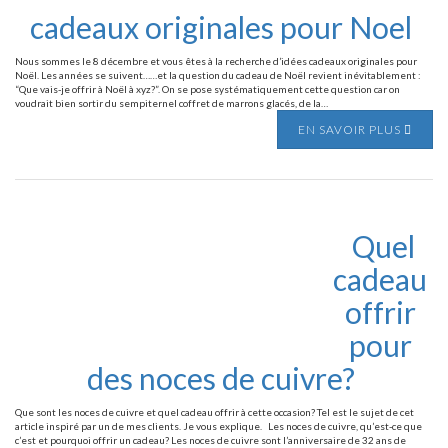
cadeaux originales pour Noel
Nous sommes le 8 décembre et vous êtes à la recherche d’idées cadeaux originales pour
Noël. Les années se suivent……et la question du cadeau de Noël revient inévitablement :
“Que vais-je offrir à Noël à xyz?”. On se pose systématiquement cette question car on
voudrait bien sortir du sempiternel coffret de marrons glacés, de la…
EN SAVOIR PLUS
Quel
cadeau
offrir
pour
des noces de cuivre?
Que sont les noces de cuivre et quel cadeau offrir à cette occasion? Tel est le sujet de cet
article inspiré par un de mes clients. Je vous explique. Les noces de cuivre, qu’est-ce que
c’est et pourquoi offrir un cadeau? Les noces de cuivre sont l’anniversaire de 32 ans de