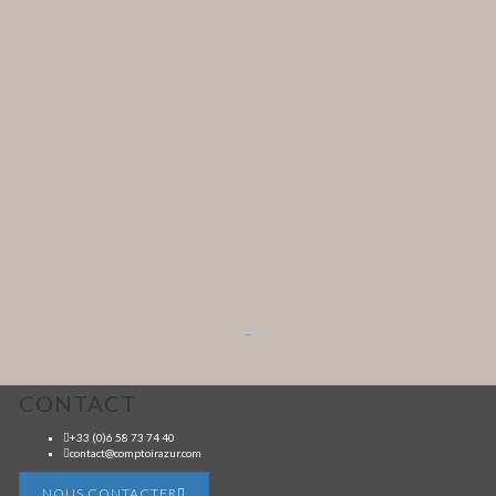
...
CONTACT
+33 (0)6 58 73 74 40
contact@comptoirazur.com
NOUS CONTACTER