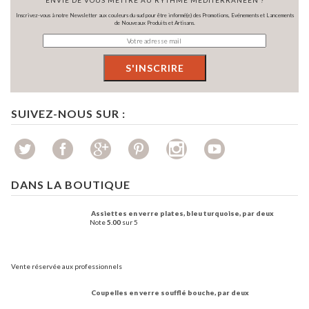
Inscrivez-vous à notre Newsletter aux couleurs du sud pour être informé(e) des Promotions, Evénements et Lancements
de Nouveaux Produits et Artisans.
SUIVEZ-NOUS SUR :
DANS LA BOUTIQUE
Assiettes en verre plates, bleu turquoise, par deux
Note
5.00
sur 5
Vente réservée aux professionnels
Coupelles en verre soufflé bouche, par deux