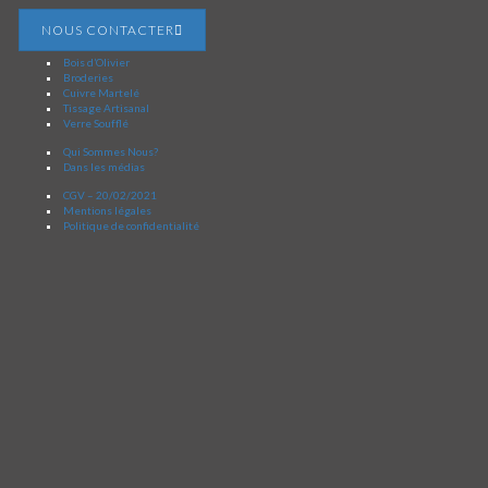
NOUS CONTACTER
Bois d’Olivier
Broderies
Cuivre Martelé
Tissage Artisanal
Verre Soufflé
Qui Sommes Nous?
Dans les médias
CGV – 20/02/2021
Mentions légales
Politique de confidentialité