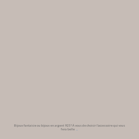
Bijoux fantaisie ou bijoux en argent 925? À vous de choisir l’accessoire qui vous
fera belle
...