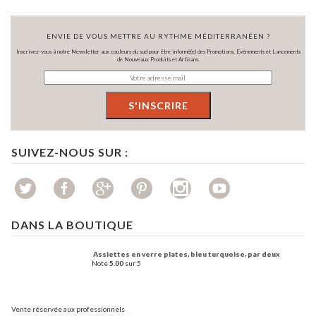
ENVIE DE VOUS METTRE AU RYTHME MÉDITERRANÉEN ?
Inscrivez-vous à notre Newsletter aux couleurs du sud pour être informé(e) des Promotions, Evénements et Lancements
de Nouveaux Produits et Artisans.
SUIVEZ-NOUS SUR :
DANS LA BOUTIQUE
Assiettes en verre plates, bleu turquoise, par deux
Note
5.00
sur 5
Vente réservée aux professionnels