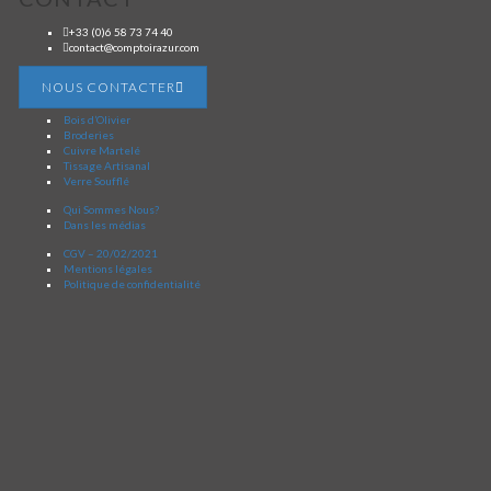
+33 (0)6 58 73 74 40
contact@comptoirazur.com
NOUS CONTACTER
Bois d’Olivier
Broderies
Cuivre Martelé
Tissage Artisanal
Verre Soufflé
Qui Sommes Nous?
Dans les médias
CGV – 20/02/2021
Mentions légales
Politique de confidentialité