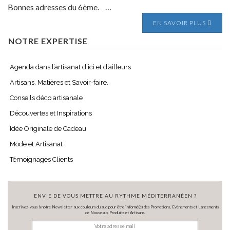
Bonnes adresses du 6ème. …
EN SAVOIR PLUS
NOTRE EXPERTISE
Agenda dans l’artisanat d’ici et d’ailleurs
Artisans, Matières et Savoir-faire.
Conseils déco artisanale
Découvertes et Inspirations
Idée Originale de Cadeau
Mode et Artisanat
Témoignages Clients
ENVIE DE VOUS METTRE AU RYTHME MÉDITERRANÉEN ?
Inscrivez-vous à notre Newsletter aux couleurs du sud pour être informé(e) des Promotions, Evénements et Lancements
de Nouveaux Produits et Artisans.