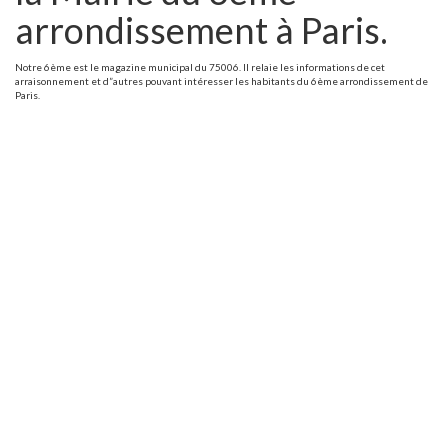
arrondissement à Paris.
Notre 6ème est le magazine municipal du 75006. Il relaie les informations de cet
arraisonnement et d”autres pouvant intéresser les habitants du 6ème arrondissement de
Paris.