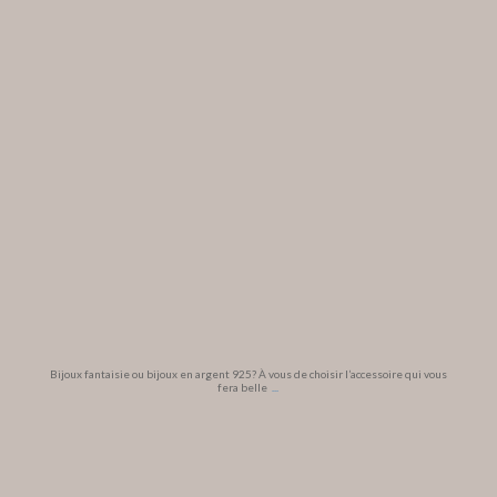
Bijoux fantaisie ou bijoux en argent 925? À vous de choisir l’accessoire qui vous
fera belle
...