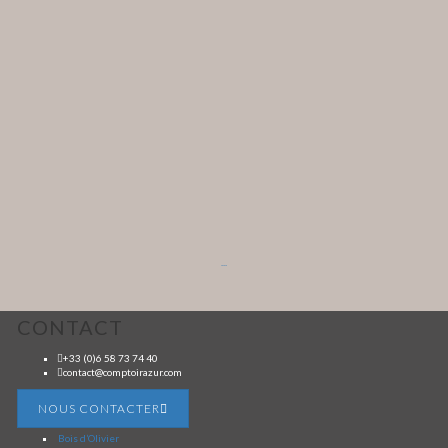
...
CONTACT
+33 (0)6 58 73 74 40
contact@comptoirazur.com
NOUS CONTACTER
Bois d’Olivier