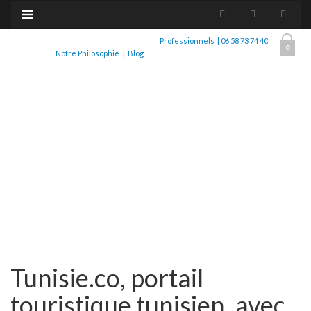
Professionnels
|
06 58 73 74 40
0
Notre Philosophie
|
Blog
Tunisie.co, portail
touristique tunisien, avec