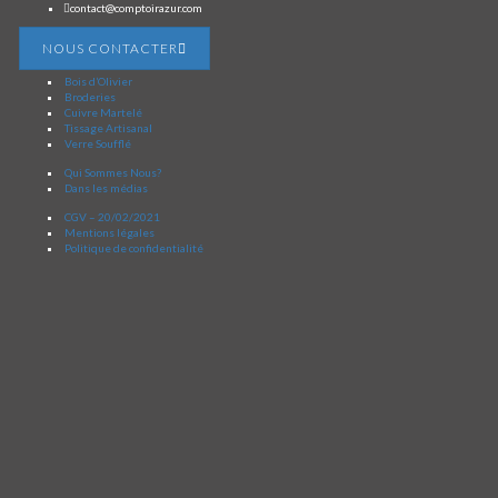
contact@comptoirazur.com
NOUS CONTACTER
Bois d’Olivier
Broderies
Cuivre Martelé
Tissage Artisanal
Verre Soufflé
Qui Sommes Nous?
Dans les médias
CGV – 20/02/2021
Mentions légales
Politique de confidentialité