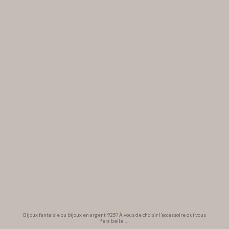
Bijoux fantaisie ou bijoux en argent 925? À vous de choisir l’accessoire qui vous
fera belle
...