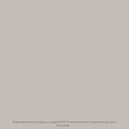
Bijoux fantaisie ou bijoux en argent 925? À vous de choisir l’accessoire qui vous
fera belle
...