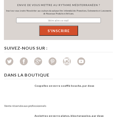
ENVIE DE VOUS METTRE AU RYTHME MÉDITERRANÉEN ?
Inscrivez-vous à notre Newsletter aux couleurs du sud pour être informé(e) des Promotions, Evénements et Lancements
de Nouveaux Produits et Artisans.
SUIVEZ-NOUS SUR :
DANS LA BOUTIQUE
Coupelles en verre soufflé bouche, par deux
Vente réservée aux professionnels
Assiettes en verre plates, bleu turquoise, par deux