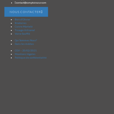
contact@comptoirazur.com
NOUS CONTACTER
Bois d’Olivier
Broderies
Cuivre Martelé
Tissage Artisanal
Verre Soufflé
Qui Sommes Nous?
Dans les médias
CGV – 20/02/2021
Mentions légales
Politique de confidentialité