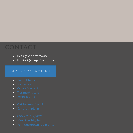
...
CONTACT
+33 (0)6 58 73 74 40
contact@comptoirazur.com
NOUS CONTACTER
Bois d’Olivier
Broderies
Cuivre Martelé
Tissage Artisanal
Verre Soufflé
Qui Sommes Nous?
Dans les médias
CGV – 20/02/2021
Mentions légales
Politique de confidentialité