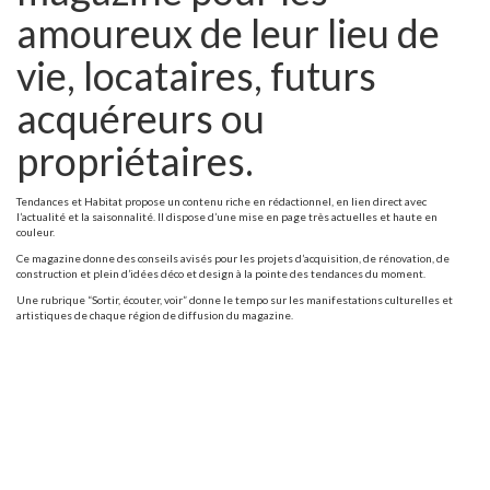
amoureux de leur lieu de
vie, locataires, futurs
acquéreurs ou
propriétaires.
Tendances et Habitat propose un contenu riche en rédactionnel, en lien direct avec
l’actualité et la saisonnalité. Il dispose d’une mise en page très actuelles et haute en
couleur.
Ce magazine donne des conseils avisés pour les projets d’acquisition, de rénovation, de
construction et plein d’idées déco et design à la pointe des tendances du moment.
Une rubrique “Sortir, écouter, voir” donne le tempo sur les manifestations culturelles et
artistiques de chaque région de diffusion du magazine.