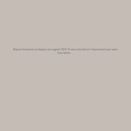
Bijoux fantaisie ou bijoux en argent 925? À vous de choisir l’accessoire qui vous
fera belle
...