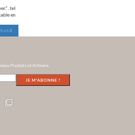
.” . tel
table en
 PLUS
eaux Produits et Artisans.