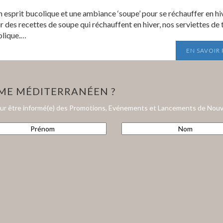
 esprit bucolique et une ambiance ‘soupe’ pour se réchauffer en hiver
des recettes de soupe qui réchauffent en hiver, nos serviettes de 
olique.…
EN SAVOIR
HME MÉDITERRANÉEN ?
our être informé(e) des Promotions, Evénements et Lancements de Nouv