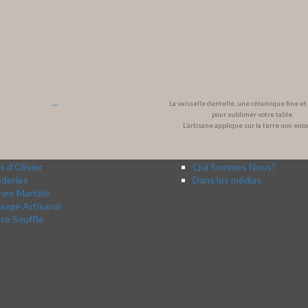
...
La vaisselle dentelle, une céramique fine e
pour sublimer votre table.
L’artisane applique sur la terre non enc
s d’Olivier
Qui Sommes Nous?
oderies
Dans les médias
vre Martelé
sage Artisanal
re Soufflé