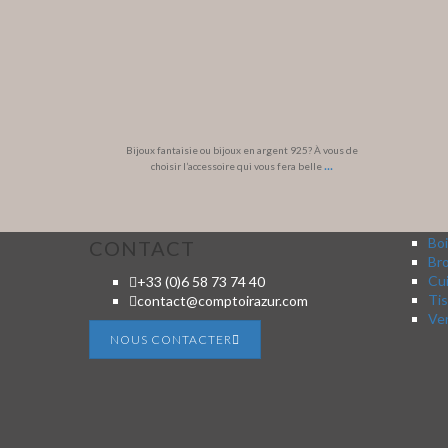
Bijoux fantaisie ou bijoux en argent 925? À vous de
...
choisir l’accessoire qui vous fera belle
Boi
CONTACT
Br
Cui
+33 (0)6 58 73 74 40
Tis
contact@comptoirazur.com
Ver
NOUS CONTACTER