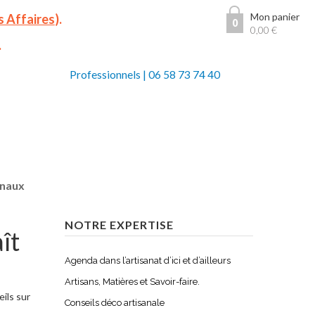
Mon panier
s Affaires
).
0
0,00
€
.
Professionnels
|
06 58 73 74 40
anaux
NOTRE EXPERTISE
ît
Agenda dans l’artisanat d’ici et d’ailleurs
Artisans, Matières et Savoir-faire.
ils sur
Conseils déco artisanale