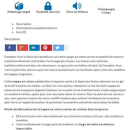
Témoignages
Emballage soigné
Paiement sécurisé
Dans les Médias
Clients
Description
Informations complémentaires
Avis (0)
Description
Facebook
Pinterest
Twitter
Google+
LinkedIn
Comptoir Azur a choisi de reproduire sur cette nappe en coton carrée le modèle de rayures
traditionnellement utilisé dans le tissage des foutas. Les foutas sont utilisées
traditionnellement dans les hammams, en guise de serviettes de bain. Ici Comptoir Azur
s’est inspiré des rayures que l’on trouve couramment sur les foutas pour créer des modèles
de nappes originales.
Cette
nappe en coton carrée
bleu turquoise
rayée à la façon des foutas
donnera un air gai
et festif à toutes vos tables. L
e bleu est une couleur relaxante. Le ton de cette nappe en
coton carrée turquoise apporte fraîcheur et un petit air de méditerranée. Cette nappe ayant
un caractère certain, optez pour une vaisselle sobre et neutre. Pour le choix de vos verres à
eau, vous pouvez associer du verre soufflé incolore pour calmer l’ambiance ou turquoise
pour faire un rappel de couleur et accentuer le caractère estival de votre décor de table.
Mode de fabrication de la nappe en coton carrée de couleur bleu turquoise
Elle est tissée semi-manuellement sur d’anciens métiers à tisser : des métiers à
navettes.
Cette méthode de tissage permet d’obtenir un
linge de table
à la finition
impeccable
.