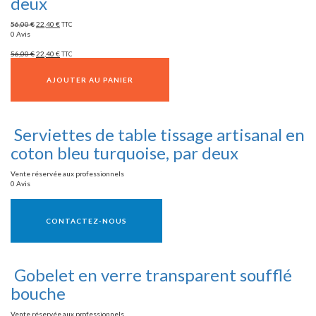
deux
56,00
€
22,40
€
TTC
0 Avis
56,00
€
22,40
€
TTC
AJOUTER AU PANIER
Serviettes de table tissage artisanal en
coton bleu turquoise, par deux
Vente réservée aux professionnels
0 Avis
Vente réservée aux professionnels
CONTACTEZ-NOUS
Gobelet en verre transparent soufflé
bouche
Vente réservée aux professionnels