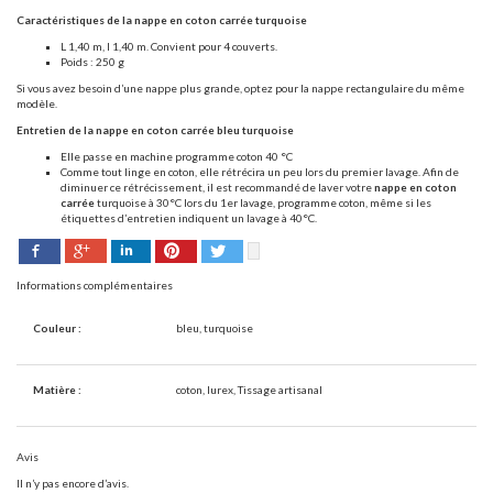
Caractéristiques de la nappe en coton carrée turquoise
L 1,40 m, l 1,40 m. Convient pour 4 couverts.
Poids : 250 g
Si vous avez besoin d’une nappe plus grande, optez pour la nappe rectangulaire du même
modèle.
Entretien de la nappe en coton carrée bleu turquoise
Elle passe en machine programme coton 40 °C
Comme tout linge en coton, elle rétrécira un peu lors du premier lavage. Afin de
diminuer ce rétrécissement, il est recommandé de laver votre
nappe en coton
carrée
turquoise à 30°C lors du 1er lavage, programme coton, même si les
étiquettes d’entretien indiquent un lavage à 40°C.
Facebook
Pinterest
Twitter
Google+
LinkedIn
Informations complémentaires
Couleur :
bleu, turquoise
Matière :
coton, lurex, Tissage artisanal
Avis
Il n’y pas encore d’avis.