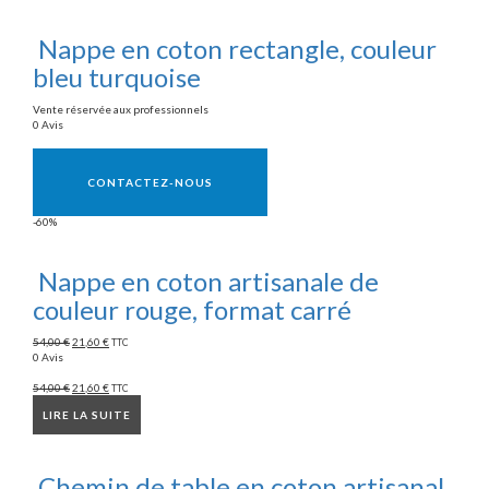
Nappe en coton rectangle, couleur
bleu turquoise
Vente réservée aux professionnels
0 Avis
Vente réservée aux professionnels
CONTACTEZ-NOUS
-60%
Nappe en coton artisanale de
couleur rouge, format carré
54,00
€
21,60
€
TTC
0 Avis
54,00
€
21,60
€
TTC
LIRE LA SUITE
Chemin de table en coton artisanal