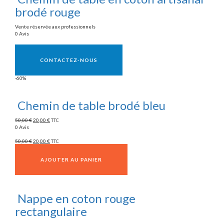
brodé rouge
Vente réservée aux professionnels
0 Avis
Vente réservée aux professionnels
CONTACTEZ-NOUS
-60%
Chemin de table brodé bleu
50,00
€
20,00
€
TTC
0 Avis
50,00
€
20,00
€
TTC
AJOUTER AU PANIER
Nappe en coton rouge
rectangulaire