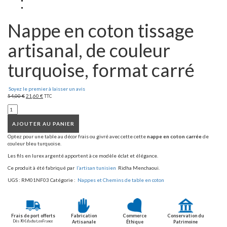
Nappe en coton tissage
artisanal, de couleur
turquoise, format carré
Soyez le premier à laisser un avis
54,00
€
21,60
€
TTC
AJOUTER AU PANIER
Optez pour une table au décor frais ou givré avec cette cette
nappe en coton carrée
de
couleur bleu turquoise.
Les fils en lurex argenté apportent à ce modèle éclat et élégance.
Ce produit à été fabriqué par
l’artisan tunisien
Ridha Menchaoui.
UGS :
RM01NF03
Catégorie :
Nappes et Chemins de table en coton
Frais de port offerts
Fabrication
Commerce
Conservation du
Dès 90 € d’achat, en France
Artisanale
Éthique
Patrimoine