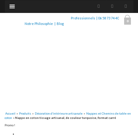
Professionnels
|
06 58 73 74 40
0
Notre Philosophie
|
Blog
Accueil
»
Produits
»
Décoration d’intérieure artisanale
»
Nappes et Chemins de table en
coton
»
Nappe en coton tissage artisanal, de couleur turquoise, format carré
Promo !