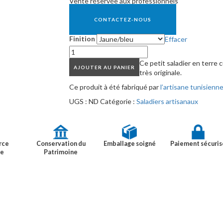
Vente réservée aux professionnels
CONTACTEZ-NOUS
Finition
Effacer
Ce petit saladier en terre 
AJOUTER AU PANIER
très originale.
Ce produit à été fabriqué par
l’artisane tunisienn
UGS :
ND
Catégorie :
Saladiers artisanaux
rce
Conservation du
Emballage soigné
Paiement sécuris
ue
Patrimoine