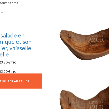
ment par mail
IE
 salade en
mique et son
ier, vaisselle
elle
23,20
€
TTC
23,20
€
TTC
AJOUTER AU PANIER