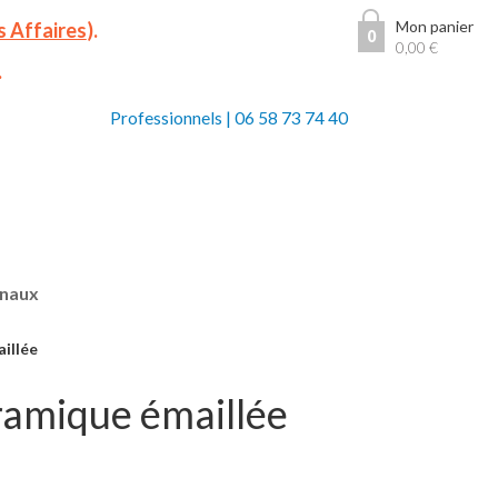
Mon panier
s Affaires
).
0
0,00
€
.
Professionnels
|
06 58 73 74 40
anaux
aillée
éramique émaillée