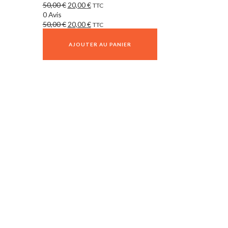
50,00
€
20,00
€
TTC
0 Avis
50,00
€
20,00
€
TTC
AJOUTER AU PANIER