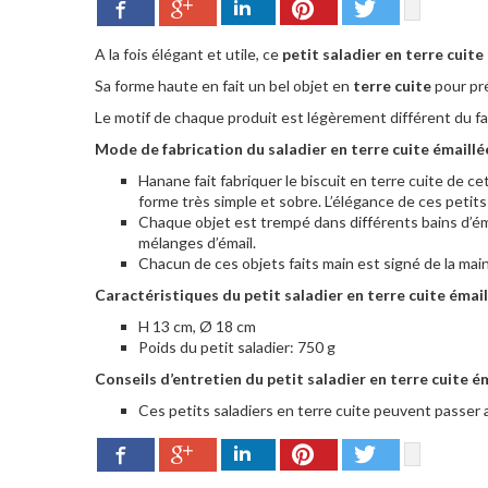
Google+
Pinterest
Twitter
Facebook
LinkedIn
A la fois élégant et utile, ce
petit saladier
en terre cuite
Sa forme haute en fait un bel objet en
terre cuite
pour pr
Le motif de chaque produit est légèrement différent du fa
Mode de fabrication du saladier en terre cuite émaillée
Hanane fait fabriquer le biscuit en terre cuite de ce
forme très simple et sobre. L’élégance de ces petits 
Chaque objet est trempé dans différents bains d’éma
mélanges d’émail.
Chacun de ces objets faits main est signé de la main d
Caractéristiques du petit saladier en terre cuite émail
H 13 cm, Ø 18 cm
Poids du petit saladier: 750 g
Conseils d’entretien du petit saladier en terre cuite é
Ces petits saladiers en terre cuite peuvent passer a
Google+
Pinterest
Twitter
Facebook
LinkedIn