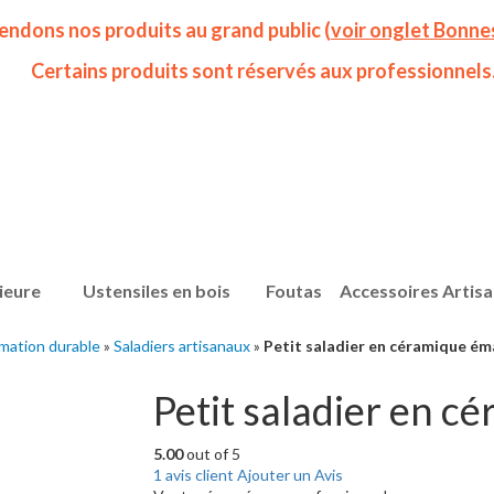
endons nos produits au grand public (
voir onglet Bonne
Certains produits sont réservés aux professionnels
ieure
Ustensiles en bois
Foutas
Accessoires Artis
mation durable
»
Saladiers artisanaux
»
Petit saladier en céramique ém
Petit saladier en c
5.00
out of 5
1
avis client
Ajouter un Avis