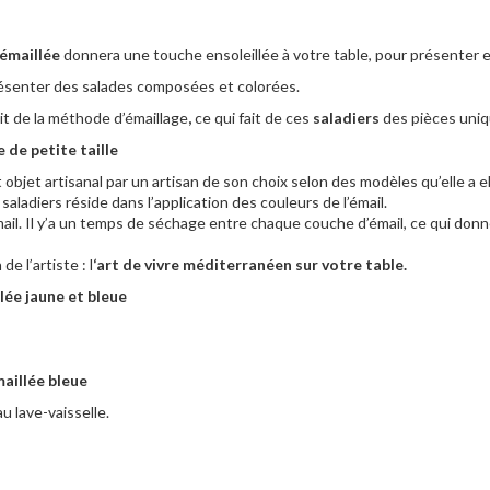
 émaillée
donnera une touche ensoleillée à votre table, pour présenter e
ésenter des salades composées et colorées.
it de la méthode d’émaillage
,
ce qui fait de ces
saladiers
des pièces uniq
 de petite taille
t objet artisanal par un artisan de son choix selon des modèles qu’elle a e
saladiers réside dans l’application des couleurs de l’émail.
il. Il y’a un temps de séchage entre chaque couche d’émail, ce qui donne
e l’artiste : l
‘art de vivre méditerranéen sur votre table.
lée jaune et bleue
maillée bleue
u lave-vaisselle.