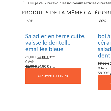
Oui, je veux recevoir les nouveaux articles directe
PRODUITS DE LA MÊME CATÉGOR
-60%
-60%
Saladier en terre cuite,
bol à
vaisselle dentelle
céra
émaillée bleue
salad
dent
62,00
€
24,80
€
TTC
0 Avis
58,00
€
62,00
€
24,80
€
TTC
0 Avis
58,00
€
AJOUTER AU PANIER