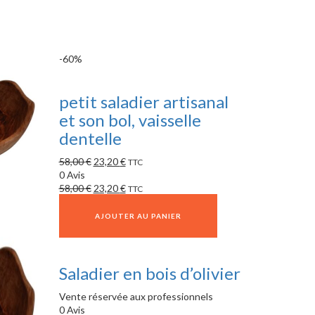
-60%
petit saladier artisanal
et son bol, vaisselle
dentelle
58,00
€
23,20
€
TTC
0 Avis
58,00
€
23,20
€
TTC
AJOUTER AU PANIER
Saladier en bois d’olivier
Vente réservée aux professionnels
0 Avis