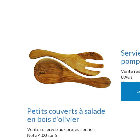
Servi
pompo
Vente rés
0 Avis
Vente rés
C
Petits couverts à salade
en bois d’olivier
Vente réservée aux professionnels
Note
4.00
sur 5