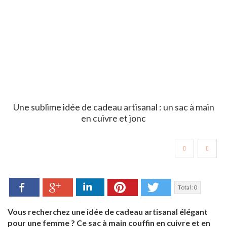
Une sublime idée de cadeau artisanal : un sac à main
en cuivre et jonc
Facebook
LinkedIn
Pinterest
Twitter
Google+
Total :
0
Vous recherchez une idée de cadeau artisanal élégant
pour une femme ? Ce sac à main couffin en cuivre et en