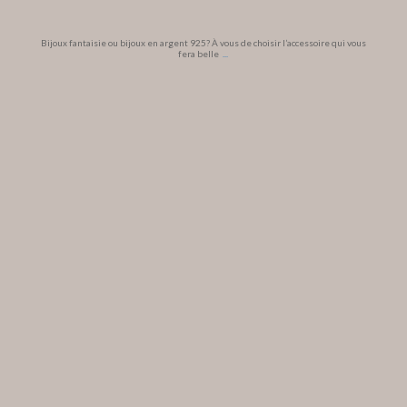
Bijoux fantaisie ou bijoux en argent 925? À vous de choisir l’accessoire qui vous
fera belle
...