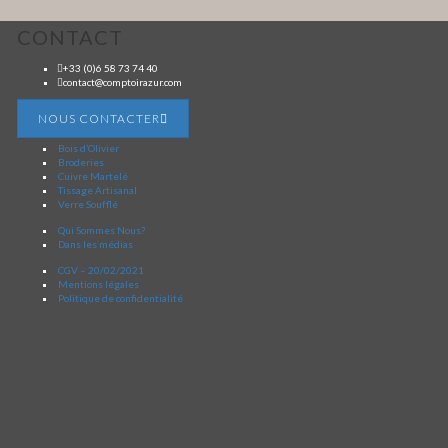
CONTACT
+33 (0)6 58 73 74 40
contact@comptoirazur.com
NOUS CONTACTER
Bois d’Olivier
Broderies
Cuivre Martelé
Tissage Artisanal
Verre Soufflé
Qui Sommes Nous?
Dans les médias
CGV – 20/02/2021
Mentions légales
Politique de confidentialité