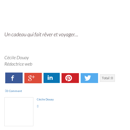
Un cadeau qui fait rêver et voyager…
Cécile Douay
Rédactrice web
Facebook
LinkedIn
Pinterest
Twitter
Google+
Total :
0
0 Comment
Cécile Douay