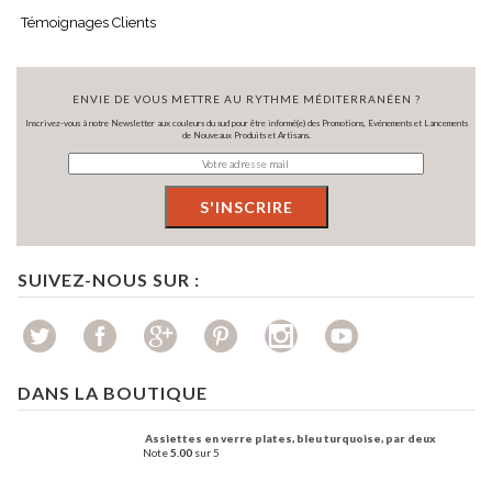
Témoignages Clients
ENVIE DE VOUS METTRE AU RYTHME MÉDITERRANÉEN ?
Inscrivez-vous à notre Newsletter aux couleurs du sud pour être informé(e) des Promotions, Evénements et Lancements
de Nouveaux Produits et Artisans.
SUIVEZ-NOUS SUR :
DANS LA BOUTIQUE
Assiettes en verre plates, bleu turquoise, par deux
Note
5.00
sur 5