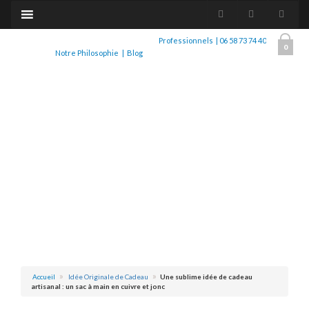
Professionnels
|
06 58 73 74 40
0
Notre Philosophie
|
Blog
Accueil
Idée Originale de Cadeau
Une sublime idée de cadeau
artisanal : un sac à main en cuivre et jonc