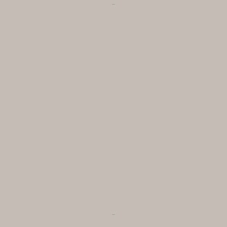
...
...