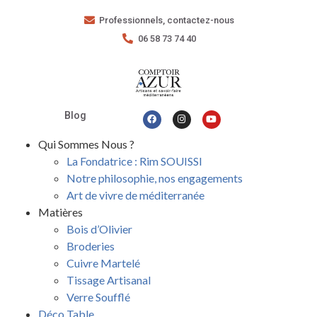
Professionnels, contactez-nous
06 58 73 74 40
Blog
Qui Sommes Nous ?
La Fondatrice : Rim SOUISSI
Notre philosophie, nos engagements
Art de vivre de méditerranée
Matières
Bois d’Olivier
Broderies
Cuivre Martelé
Tissage Artisanal
Verre Soufflé
Déco Table