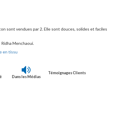
n sont vendues par 2. Elle sont douces, solides et faciles
n
Ridha Menchaoui.
e en tissu
Témoignages Clients
é
Dans les Médias