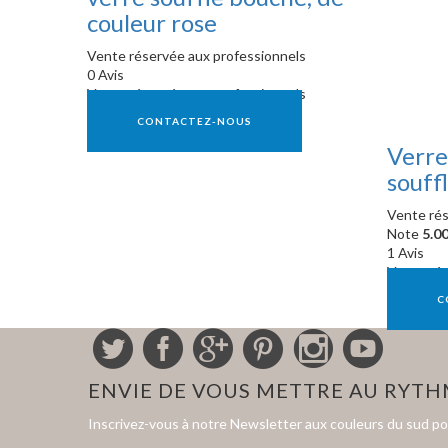
couleur rose
Vente réservée aux professionnels
0 Avis
Vente réservée aux professionnels
CONTACTEZ-NOUS
Verre
souff
Vente rés
Note
5.0
1 Avis
Vente rés
C
ENVIE DE VOUS METTRE AU RYT
Inscrivez-vous à notre Newsletter aux couleurs du sud p