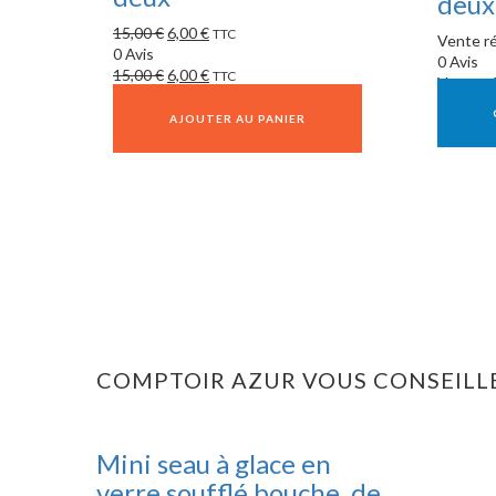
deux
15,00
€
6,00
€
TTC
Vente ré
0 Avis
0 Avis
15,00
€
6,00
€
TTC
Vente ré
AJOUTER AU PANIER
COMPTOIR AZUR VOUS CONSEILL
Mini seau à glace en
verre soufflé bouche, de