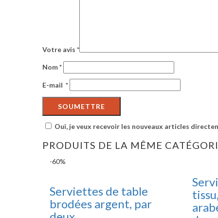
Votre avis
*
Nom
*
E-mail
*
Oui, je veux recevoir les nouveaux articles directe
PRODUITS DE LA MÊME CATÉGOR
-60%
Servi
Serviettes de table
tissu
brodées argent, par
arab
deux