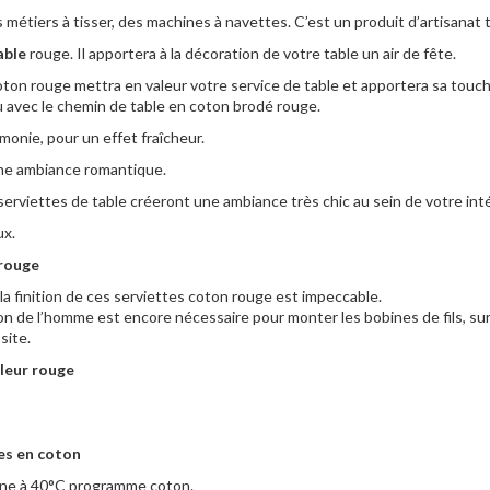
 métiers à tisser, des machines à navettes. C’est un produit d’artisanat 
able
rouge. Il apportera à la décoration de votre table un air de fête.
coton rouge mettra en valeur votre service de table et apportera sa tou
 avec le chemin de table en coton brodé rouge.
monie, pour un effet fraîcheur.
 une ambiance romantique.
erviettes de table créeront une ambiance très chic au sein de votre intéri
ux.
 rouge
la finition de ces serviettes coton rouge est impeccable.
n de l’homme est encore nécessaire pour monter les bobines de fils, surve
site.
leur rouge
ges en coton
hine à 40°C programme coton.