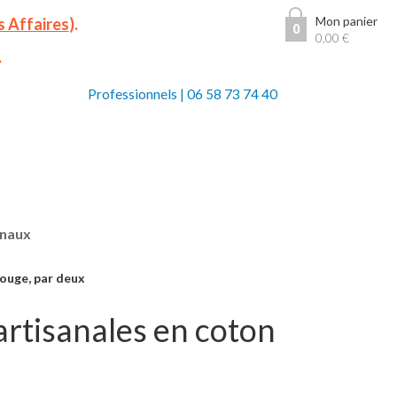
Mon panier
s Affaires
).
0
0,00
€
.
Professionnels
|
06 58 73 74 40
anaux
rouge, par deux
 artisanales en coton