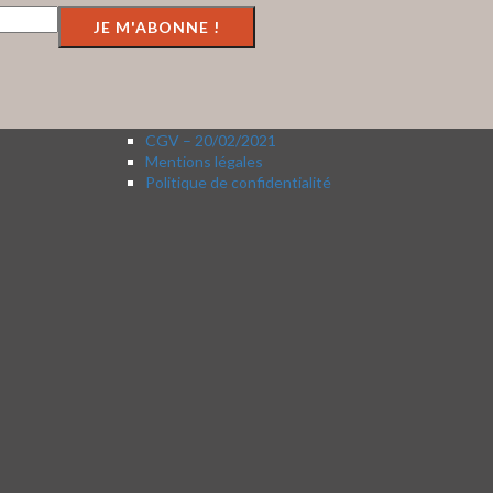
CGV – 20/02/2021
Mentions légales
Politique de confidentialité
t élégante
Pour qui seronts nos derniers coussins en coton ou en
lin brodés artisanalement? A -50%!
sèche, un
#comptoirazur #decoartisanale #coussinsbrodés
n, l’objet
#bonnesaffairesàfaire
e cuisson.
aillee
nal