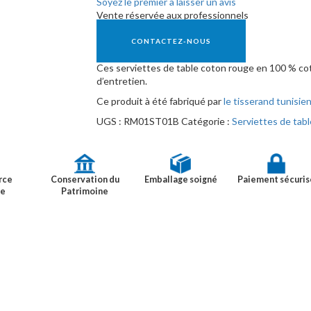
Soyez le premier à laisser un avis
Vente réservée aux professionnels
CONTACTEZ-NOUS
Ces serviettes de table coton rouge en 100 % coto
d’entretien.
Ce produit à été fabriqué par
le tisserand tunisie
UGS :
RM01ST01B
Catégorie :
Serviettes de tabl
rce
Conservation du
Emballage soigné
Paiement sécuris
ue
Patrimoine