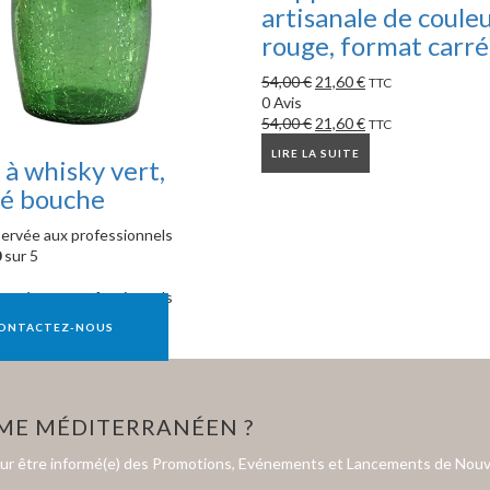
artisanale de coule
rouge, format carré
54,00
€
21,60
€
TTC
0 Avis
54,00
€
21,60
€
TTC
LIRE LA SUITE
 à whisky vert,
lé bouche
ervée aux professionnels
0
sur 5
ervée aux professionnels
ONTACTEZ-NOUS
HME MÉDITERRANÉEN ?
our être informé(e) des Promotions, Evénements et Lancements de Nouv