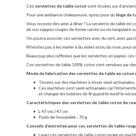
Ces
serviettes de table coton
sont tissées sur d’anciens
Pour une ambiance chaleureuse, optez pour du
linge de t
Vous recevez des amis à dîner ? La serviette de table en 
de nos nappes rouges de forme carrée ou rectangulaire ou
On pourra associer ces serviettes avec du vert, avec parci
N’hésitez pas à les marier à du violet et/ou du rose, pour
Beaucoup plus raffinées que les serviettes en papier, ces s
Ces serviettes de table 100% coton sont vendues par de
Mode de fabrication des serviettes de table en coton
Tissées sur des machines à tisser semi-artisanales, 
Ces machines sont semi-artisanales car l’interventio
et changer les bobines de fil quand le motif le néces
Caractéristiques des serviettes de table coton de cou
L 47 cm, l 47 cm
Poids de l’ensemble : 70 g
Conseils d’entretien pour ces serviettes de table rou
Lavez ces serviettes de table coton rouge en mac