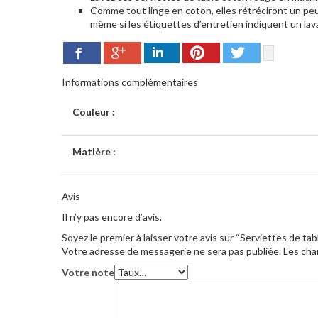
Comme tout linge en coton, elles rétréciront un peu
même si les étiquettes d’entretien indiquent un lav
Google+
Pinterest
Twitter
Facebook
LinkedIn
Informations complémentaires
Couleur :
Matière :
Avis
Il n’y pas encore d’avis.
Soyez le premier à laisser votre avis sur “Serviettes de ta
Votre adresse de messagerie ne sera pas publiée.
Les cha
Votre note