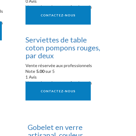
0 Avis
Vente réservée aux professionnels
ls
CONTACTEZ-NOUS
ls
Serviettes de table
coton pompons rouges,
par deux
Vente réservée aux professionnels
Note
5.00
sur 5
1 Avis
Vente réservée aux professionnels
CONTACTEZ-NOUS
Gobelet en verre
artisanal, couleur