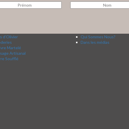
s d’Olivier
Qui Sommes Nous?
oderies
Dans les médias
vre Martelé
sage Artisanal
re Soufflé
ous sommes ouverts et à J-1 fermeture. Noël
La vaisselle dentelle, une céramique fine e
roche à grands pas, alors rien de tel que
pour sublimer votre table.
er les achats, les dépenses. Offrez un cadeau
L’artisane applique sur la terre non encore 
artisanal
.
motif de dentelle. Après une première cuisso
oirazur #cadeauartisanal #offrezartisanal
est émaillé et repasse au four pour une 2 èm
#comptoirazur #terrecuite #ceramiqueem
#vaisselledentelle #savoirfaireartisa