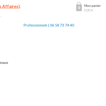
Mon panier
s Affaires
).
0
0,00
€
.
Professionnels
|
06 58 73 74 40
anaux