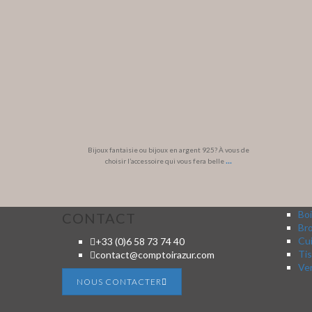
Bijoux fantaisie ou bijoux en argent 925? À vous de
...
choisir l’accessoire qui vous fera belle
Boi
CONTACT
Br
Cui
+33 (0)6 58 73 74 40
Tis
contact@comptoirazur.com
Ver
NOUS CONTACTER