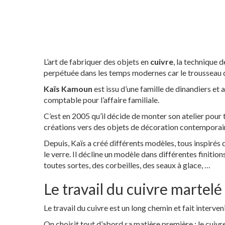
L’art de fabriquer des objets en
cuivre
, la technique 
perpétuée dans les temps modernes car le trousseau d
Kaïs Kamoun
est issu d’une famille de dinandiers et 
comptable pour l’affaire familiale.
C’est en 2005 qu’il décide de monter son atelier pour t
créations vers des objets de décoration contemporaine
Depuis, Kaïs a créé différents modèles, tous inspirés du
le verre. Il décline un modèle dans différentes finitio
toutes sortes, des corbeilles, des seaux à glace, …
Le travail du cuivre martelé
Le travail du cuivre est un long chemin et fait interven
On choisit tout d’abord sa matière première : le cuivr