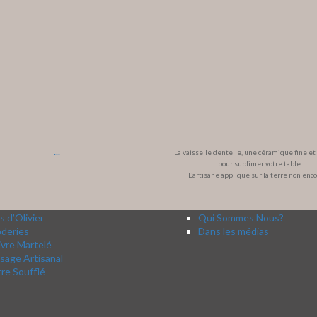
...
La vaisselle dentelle, une céramique fine e
pour sublimer votre table.
L’artisane applique sur la terre non enc
s d’Olivier
Qui Sommes Nous?
oderies
Dans les médias
vre Martelé
sage Artisanal
re Soufflé