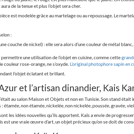
t aura de la tenue et plus l’objet sera cher.
a pièce est modelée grâce au martelage ou au repoussage. Le martela
selon :
’une couche de nickel) : elle sera alors d’une couleur de métal blanc, 
ur permettre une utilisation de l’objet en cuisine, comme cette
grande
lle couleur rose-orange, ne s’oxyde.
L’original photophore sapin en c
endant l’objet éclatant et brillant.
zur et l’artisan dinandier, Kais 
‘était au salon Maison et Objets et non en Tunisie. Son stand était i
s : étamée, non étamée, nickelée, non nickelée, poussée, gravée, viei
e sont les idées nouvelles qu’ils apportent. Kaïs a envie de progre
aïs est une vraie œuvre d’art, un objet précieux qu’on se doit de con