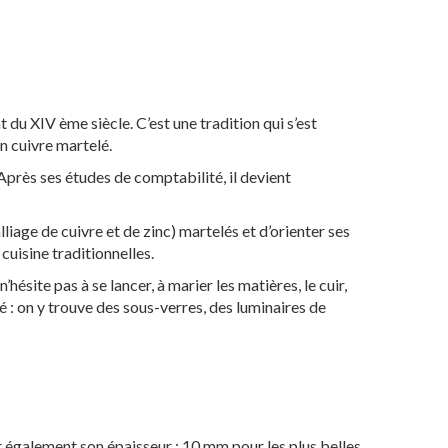
nt du XIV ème siècle. C’est une tradition qui s’est
n cuivre martelé.
 Après ses études de comptabilité, il devient
liage de cuivre et de zinc) martelés et d’orienter ses
uisine traditionnelles.
hésite pas à se lancer, à marier les matières, le cuir,
té : on y trouve des sous-verres, des luminaires de
it également son épaisseur : 10 mm pour les plus belles