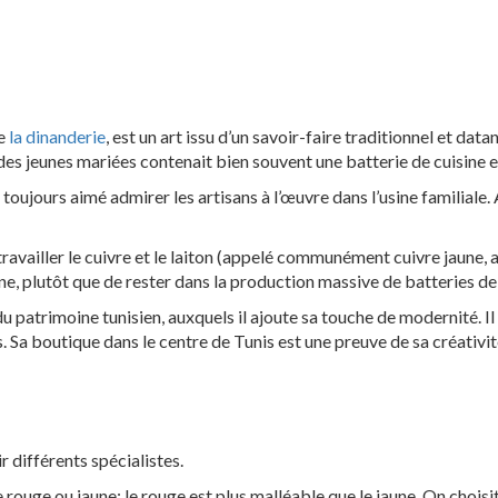
de
la dinanderie
, est un art issu d’un savoir-faire traditionnel et data
es jeunes mariées contenait bien souvent une batterie de cuisine e
a toujours aimé admirer les artisans à l’œuvre dans l’usine familiale.
ravailler le cuivre et le laiton (appelé communément cuivre jaune, al
, plutôt que de rester dans la production massive de batteries de c
 patrimoine tunisien, auxquels il ajoute sa touche de modernité. Il n’
ns. Sa boutique dans le centre de Tunis est une preuve de sa créativi
ir différents spécialistes.
e rouge ou jaune; le rouge est plus malléable que le jaune. On chois