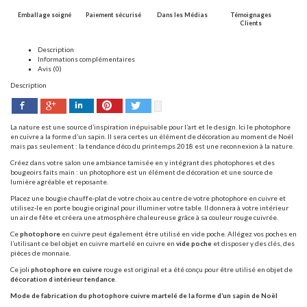
Emballage soigné
Paiement sécurisé
Dans les Médias
Témoignages
Clients
Description
Informations complémentaires
Avis (0)
Description
Facebook
Pinterest
Twitter
Google+
LinkedIn
La nature est une source d’inspiration inépuisable pour l’art et le design. Ici le photophore
en cuivre a la forme d’un sapin. Il sera certes un élément de décoration au moment de Noël
mais pas seulement : la tendance déco du printemps 2018 est une reconnexion à la nature.
Créez dans votre salon une ambiance tamisée en y intégrant des photophores et des
bougeoirs faits main : un photophore est un élément de décoration et une source de
lumière agréable et reposante.
Placez une bougie chauffe-plat de votre choix au centre de votre photophore en cuivre et
utilisez-le en porte bougie original pour illuminer votre table. Il donnera à votre intérieur
un air de fête et créera une atmosphère chaleureuse grâce à sa couleur rouge cuivrée.
Ce
photophore
en cuivre peut également être utilisé en vide poche. Allégez vos poches en
l’utilisant ce bel objet en cuivre martelé en cuivre en
vide poche
et disposer y des clés, des
pièces de monnaie.
Ce joli
photophore
en cuivre
rouge est original et a été conçu pour être utilisé en objet de
décoration d intérieur tendance
.
Mode de fabrication du photophore cuivre martelé de la forme d’un sapin de Noël