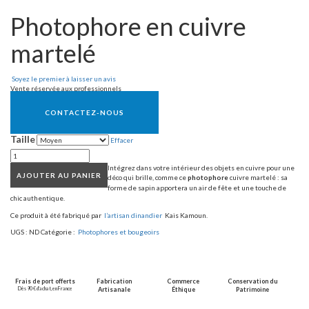
Photophore en cuivre
martelé
Soyez le premier à laisser un avis
Vente réservée aux professionnels
CONTACTEZ-NOUS
Taille
Effacer
Intégrez dans votre intérieur des objets en cuivre pour une
AJOUTER AU PANIER
déco qui brille, comme ce
photophore
cuivre martelé
: sa
forme de sapin apportera un air de fête et une touche de
chic authentique.
Ce produit à été fabriqué par
l’artisan dinandier
Kais Kamoun.
UGS :
ND
Catégorie :
Photophores et bougeoirs
Frais de port offerts
Fabrication
Commerce
Conservation du
Dès 90 € d’achat, en France
Artisanale
Éthique
Patrimoine