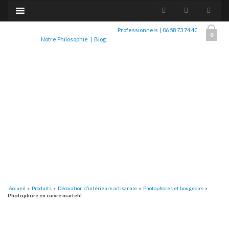
Professionnels
|
06 58 73 74 40
0
Notre Philosophie
|
Blog
Accueil
»
Produits
»
Décoration d’intérieure artisanale
»
Photophores et bougeoirs
»
Photophore en cuivre martelé