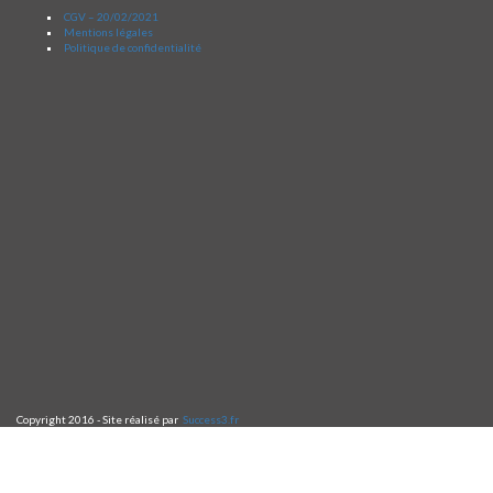
CGV – 20/02/2021
Mentions légales
Politique de confidentialité
Copyright 2016 - Site réalisé par
Success3.fr