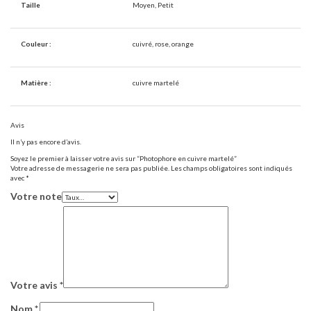
Taille
Moyen, Petit
Couleur :
cuivré, rose, orange
Matière :
cuivre martelé
Avis
Il n’y pas encore d’avis.
Soyez le premier à laisser votre avis sur “Photophore en cuivre martelé”
Votre adresse de messagerie ne sera pas publiée.
Les champs obligatoires sont indiqués
avec
*
Votre note
Votre avis
*
Nom
*