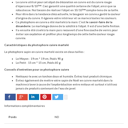
Le cuivre utilisé pour cet objet de décoration en cuivre est du cuivre rouge
ème
d’épaisseur 8/10
. Ceci garantit une qualité certaine de l’objet, ainsi que sa
ème
robustesse. Nul besoin de réaliser l’objet en 10/10
compte-tenu de sa taille.
Pour être dans la tendance déco actuelle, le bougeoir en cuivre a gardé la couleur
d’origine du cuivre. Il égaiera votre intérieur et se marie à toutes les couleurs.
Ce photophore en cuivre a été martelé à la main. C’est
le savoir-faire de la
dinanderie
. Le martelage donne de la solidité à l’objet. Il est d’une belle finition.
Il a ensuite été ciselé à la main puis recouvert d’une fine couche de vernis pour
éviter son oxydation et profiter plus longtemps de cette belle couleur rouge
cuivrée.
Caractéristiques du photophore cuivre martelé
Le photophore sapin en cuivre martelé existe en deux tailles :
Le Moyen : 19 cm * 19 cm, Poids 90 g
Le Petit : 15 cm * 15 cm, Poids 60 g
Conseils d’entretien pour ce photophore cuivre
Nettoyez-le avec un torchon doux et humide. Évitez tout produit chimique.
Évitez également de mettre votre sapin de Noël en cuivre martelé dans la
machine à laver à cause de l’oxydoréduction entre métaux et surtout n’utilisez
jamais de produits contenant de l’eau de javel.
Facebook
Pinterest
Twitter
Google+
LinkedIn
Informations complémentaires
Poids
ND