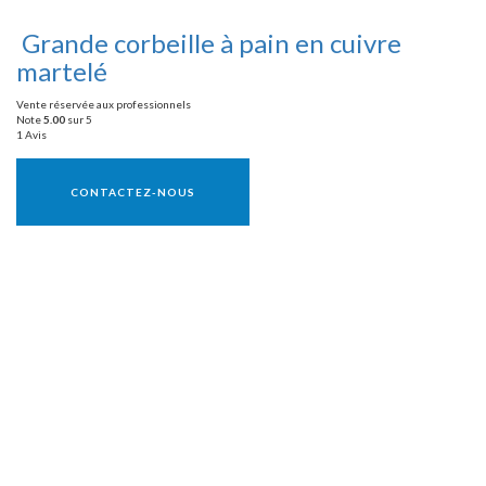
Grande corbeille à pain en cuivre
martelé
Vente réservée aux professionnels
Note
5.00
sur 5
1 Avis
Vente réservée aux professionnels
CONTACTEZ-NOUS