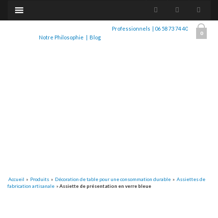
Professionnels
|
06 58 73 74 40
0
Notre Philosophie
|
Blog
Accueil
»
Produits
»
Décoration de table pour une consommation durable
»
Assiettes de
fabrication artisanale
»
Assiette de présentation en verre bleue