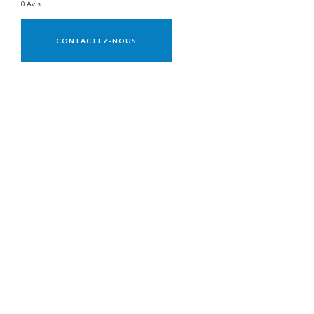
0 Avis
Vente réservée aux professionnels
CONTACTEZ-NOUS