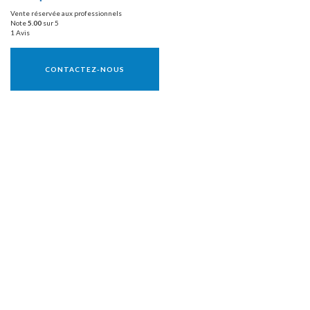
Vente réservée aux professionnels
Note
5.00
sur 5
1 Avis
Vente réservée aux professionnels
CONTACTEZ-NOUS