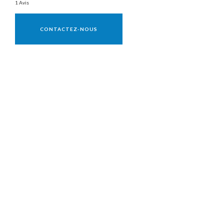
1 Avis
Vente réservée aux professionnels
CONTACTEZ-NOUS