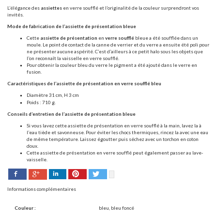
L’élégance des
assiettes
en verre soufflé et l’originalité de la couleur surprendront vos
invités.
Mode de fabrication de l’assiette de présentation bleue
Cette
assiette de présentation
en
verre soufflé
bleue a été soufflée dans un
moule. Le point de contact de la canne de verrier et du verre a ensuite été poli pour
ne présenter aucune aspérité. C’est d’ailleurs à ce petit halo sous les objets que
l’on reconnaît la vaisselle en verre soufflé.
Pour obtenir la couleur bleu du verre le pigment a été ajouté dans le verre en
fusion.
Caractéristiques de l’as
siette de présentation en verre soufflé bleu
Diamètre 31 cm, H 3 cm
Poids : 710 g.
Conseils d’entretien de l’assiette de présentation bleue
Si vous lavez cette assiette de présentation en verre soufflé à la main, lavez la à
l’eau tiède et savonneuse. Pour éviter les chocs thermiques, rincez la avec une eau
de même température. Laissez égoutter puis séchez avec un torchon en coton
doux.
Cette assiette de présentation en verre soufflé peut également passer au lave-
vaisselle.
Facebook
Pinterest
Twitter
Google+
LinkedIn
Informations complémentaires
Couleur :
bleu, bleu foncé