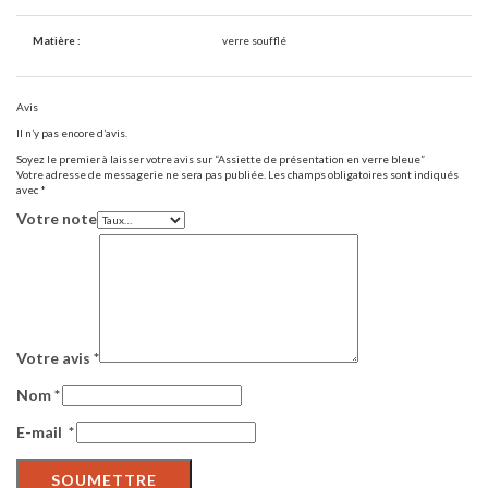
Matière :
verre soufflé
Avis
Il n’y pas encore d’avis.
Soyez le premier à laisser votre avis sur “Assiette de présentation en verre bleue”
Votre adresse de messagerie ne sera pas publiée.
Les champs obligatoires sont indiqués
avec
*
Votre note
Votre avis
*
Nom
*
E-mail
*