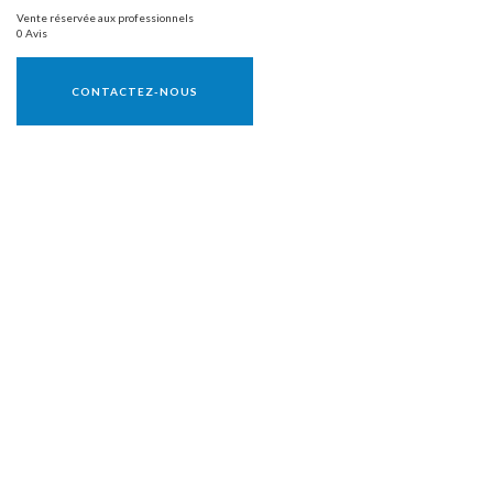
Vente réservée aux professionnels
0 Avis
Vente réservée aux professionnels
CONTACTEZ-NOUS