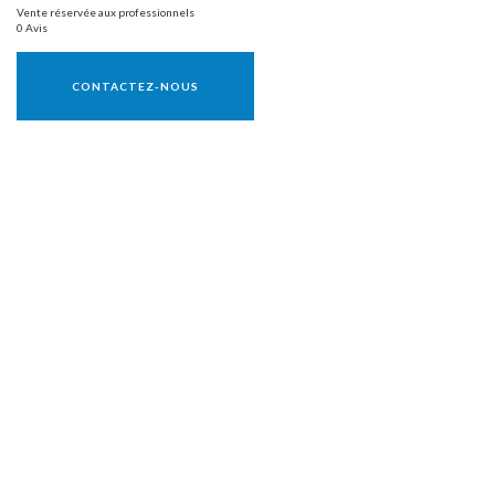
Vente réservée aux professionnels
0 Avis
Vente réservée aux professionnels
CONTACTEZ-NOUS