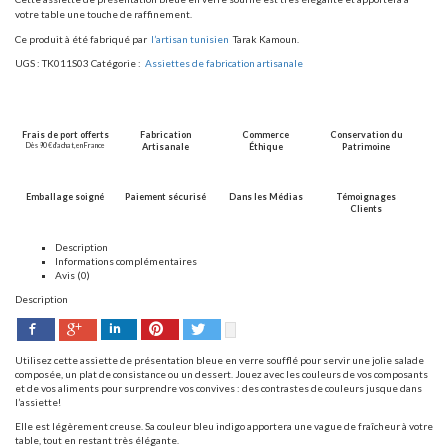
votre table une touche de raffinement.
Ce produit à été fabriqué par
l’artisan tunisien
Tarak Kamoun.
UGS :
TK011S03
Catégorie :
Assiettes de fabrication artisanale
Frais de port offerts
Fabrication
Commerce
Conservation du
Dès 90 € d’achat, en France
Artisanale
Éthique
Patrimoine
Emballage soigné
Paiement sécurisé
Dans les Médias
Témoignages
Clients
Description
Informations complémentaires
Avis (0)
Description
Facebook
Pinterest
Twitter
Google+
LinkedIn
Utilisez cette assiette de présentation bleue en verre soufflé pour servir une jolie salade
composée, un plat de consistance ou un dessert. Jouez avec les couleurs de vos composants
et de vos aliments pour surprendre vos convives : des contrastes de couleurs jusque dans
l’assiette!
Elle est légèrement creuse. Sa couleur bleu indigo apportera une vague de fraîcheur à votre
table, tout en restant très élégante.