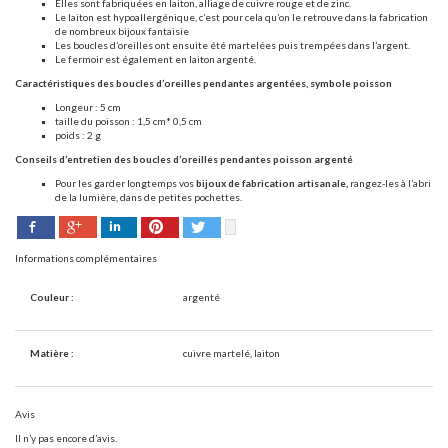
Elles sont fabriquées en laiton, alliage de cuivre rouge et de zinc.
Le laiton est hypoallergénique, c’est pour cela qu’on le retrouve dans la fabrication
de nombreux bijoux fantaisie
Les boucles d’oreilles ont ensuite été martelées puis trempées dans l’argent.
Le fermoir est également en laiton argenté.
Caractéristiques
des boucles d’oreilles pendantes argentées, symbole poisson
Longeur : 5 cm
taille du poisson : 1,5 cm* 0,5 cm
poids : 2 g
Conseils d’entretien
des boucles d’oreilles pendantes poisson argenté
Pour les garder longtemps vos
bijoux de fabrication artisanale
,
rangez-les à l’abri
de la lumière, dans de petites pochettes.
Facebook
Pinterest
Twitter
Google+
LinkedIn
Informations complémentaires
Couleur :
argenté
Matière :
cuivre martelé, laiton
Avis
Il n’y pas encore d’avis.