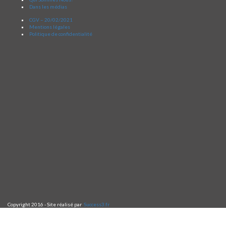
Dans les médias
CGV – 20/02/2021
Mentions légales
Politique de confidentialité
Copyright 2016 - Site réalisé par
Success3.fr