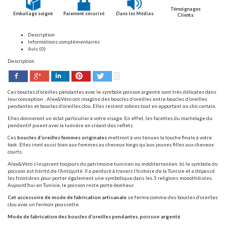
Témoignages
Emballage soigné
Paiement sécurisé
Dans les Médias
Clients
Description
Informations complémentaires
Avis (0)
Description
Facebook
Pinterest
Twitter
Google+
LinkedIn
Ces boucles d’oreilles pendantes avec le symbole poisson argenté sont très délicates dans
leur conception : Alex&Véro ont imaginé des boucles d’oreilles entre boucles d’oreilles
pendantes et boucles d’oreilles clou. Elles restent sobres tout en apportant un chic certain.
Elles donneront un éclat particulier à votre visage. En effet, les facettes du martelage du
pendentif jouent avec la lumière en créant des reflets.
Ces
boucles d’oreilles femmes originales
mettront à vos tenues la touche finale à votre
look. Elles iront aussi bien aux femmes au cheveux longs qu’aux jeunes filles aux cheveux
courts.
Alex&Véro s’inspirent toujours du patrimoine tunisien ou méditerranéen. Ici le symbole du
poisson est hérité de l’Antiquité. Il a perduré à travers l’histoire de la Tunisie et a dépassé
les frontières pour porter également une symbolique dans les 3 religions monothéistes.
Aujourd’hui en Tunisie, le poisson reste porte-bonheur.
Cet accessoire de mode de fabrication artisanale
se ferme comme des boucles d’oreilles
clou avec un fermoir poussette.
Mode de fabrication des boucles d’oreilles pendantes, poisson argenté