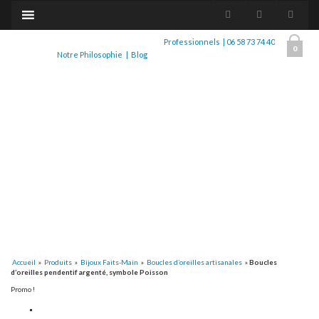
Professionnels
|
06 58 73 74 40
0
Notre Philosophie
|
Blog
Accueil
»
Produits
»
Bijoux Faits-Main
»
Boucles d’oreilles artisanales
»
Boucles
d’oreilles pendentif argenté, symbole Poisson
Promo !