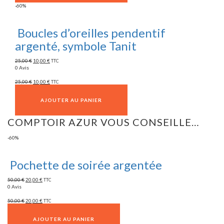
-60%
Boucles d’oreilles pendentif
argenté, symbole Tanit
25,00
€
10,00
€
TTC
0 Avis
25,00
€
10,00
€
TTC
AJOUTER AU PANIER
COMPTOIR AZUR VOUS CONSEILLE…
-60%
Pochette de soirée argentée
50,00
€
20,00
€
TTC
0 Avis
50,00
€
20,00
€
TTC
AJOUTER AU PANIER