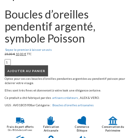
Boucles d’oreilles
pendentif argenté,
symbole Poisson
Soyez le premier à laisser un avis
25,00
€
10,00
€
TTC
AJOUTER AU PANIER
Optez pour ces ces boucles d’oreilles pendantes argentées au pendentif poisson pour
éclairer votre visage.
Elles sont très fines et donneront à votre look une élégance certaine.
Ce produit a été fabriqué par des
artisans créateurs
, ALEX & VERO.
UGS :
AV01BO5938ar
Catégorie :
Boucles d’oreilles artisanales
Frais de port offerts
Fabrication
Commerce
Conservation du
Dès 90 € d’achat, en France
Artisanale
Éthique
Patrimoine