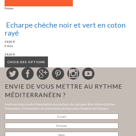
Promo
Echarpe chèche noir et vert en coton
rayé
34,00
€
0 Avis
34,00
€
CHOIX DES OPTIONS
ENVIE DE VOUS METTRE AU RYTHME
MÉDITERRANÉEN ?
Inscrivez-vous à notre Newsletter aux couleurs du sud pour être informé(e) des
Promotions, Evénements et Lancements de Nouveaux Produits et Artisans.