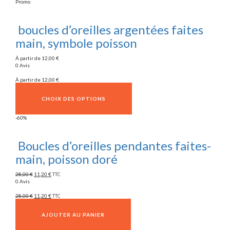
Promo
boucles d’oreilles argentées faites
main, symbole poisson
À partir de
12,00
€
0 Avis
À partir de
12,00
€
CHOIX DES OPTIONS
-60%
Boucles d’oreilles pendantes faites-
main, poisson doré
28,00
€
11,20
€
TTC
0 Avis
28,00
€
11,20
€
TTC
AJOUTER AU PANIER