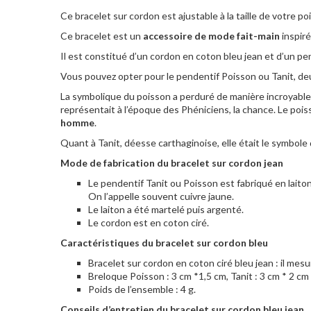
Ce bracelet sur cordon est ajustable à la taille de votre 
Ce bracelet est un
accessoire de mode fait-main
inspiré
Il est constitué d’un cordon en coton bleu jean et d’un pe
Vous pouvez opter pour le pendentif Poisson ou Tanit, deu
La symbolique du poisson a perduré de manière incroyable à 
représentait à l’époque des Phéniciens, la chance. Le poi
homme
.
Quant à Tanit, déesse carthaginoise, elle était le symbole 
Mode de fabrication du bracelet sur cordon jean
Le pendentif Tanit ou Poisson est fabriqué en laiton,
On l’appelle souvent cuivre jaune.
Le laiton a été martelé puis argenté.
Le cordon est en coton ciré.
Caractéristiques du bracelet sur cordon bleu
Bracelet sur cordon en coton ciré bleu jean : il mes
Breloque Poisson : 3 cm *1,5 cm, Tanit : 3 cm * 2 cm
Poids de l’ensemble : 4 g.
Conseils d’entretien du bracelet sur cordon bleu jean