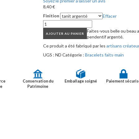
Soyez le premier à laisser un avis
8,40
€
Finition
Effacer
Faites-vous belle ou beau a
AJOUTER AU PANIER
pendentif argenté.
Ce produit a été fabriqué par les
artisans créateu
UGS :
ND
Catégorie :
Bracelets faits-main
rce
Conservation du
Emballage soigné
Paiement sécuris
ue
Patrimoine