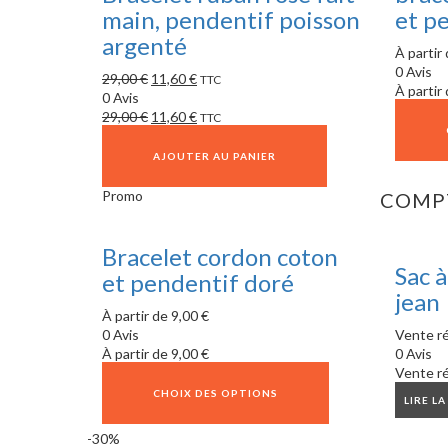
main, pendentif poisson
et p
argenté
À partir
0 Avis
29,00
€
11,60
€
TTC
À partir
0 Avis
29,00
€
11,60
€
TTC
AJOUTER AU PANIER
Promo
COMPT
Bracelet cordon coton
Sac à
et pendentif doré
jean
À partir de
9,00
€
0 Avis
Vente ré
À partir de
9,00
€
0 Avis
Vente ré
CHOIX DES OPTIONS
LIRE LA
-30%