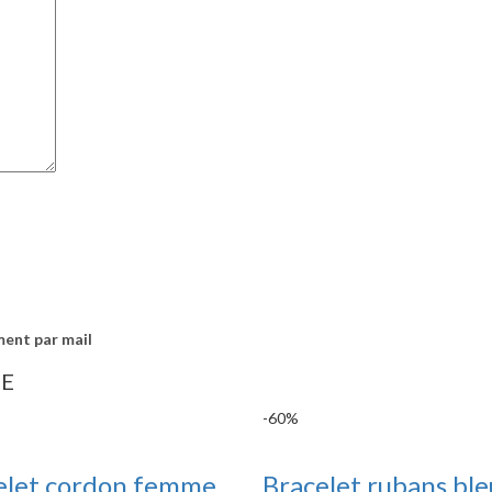
ment par mail
IE
-60%
elet cordon femme
Bracelet rubans ble