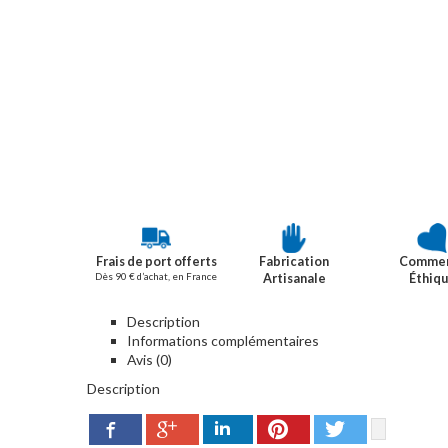
Frais de port offerts
Fabrication
Comme
Dès 90 € d’achat, en France
Artisanale
Éthiq
Description
Informations complémentaires
Avis (0)
Description
Google+
Pinterest
Twitter
Facebook
LinkedIn