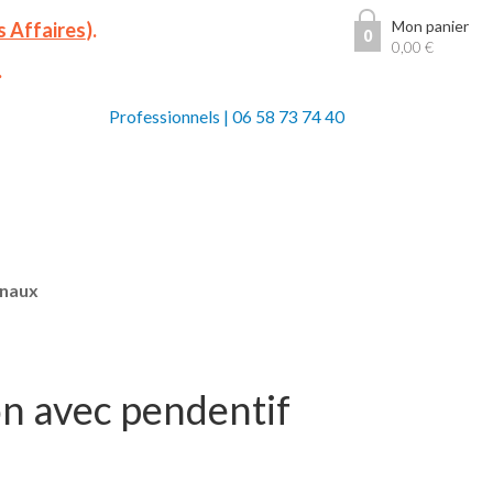
Mon panier
s Affaires
).
0
0,00
€
.
Professionnels
|
06 58 73 74 40
anaux
on avec pendentif