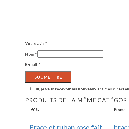
Votre avis
*
Nom
*
E-mail
*
Oui, je veux recevoir les nouveaux articles directe
PRODUITS DE LA MÊME CATÉGOR
-60%
Promo
Bracelet ruban rose fait
brac