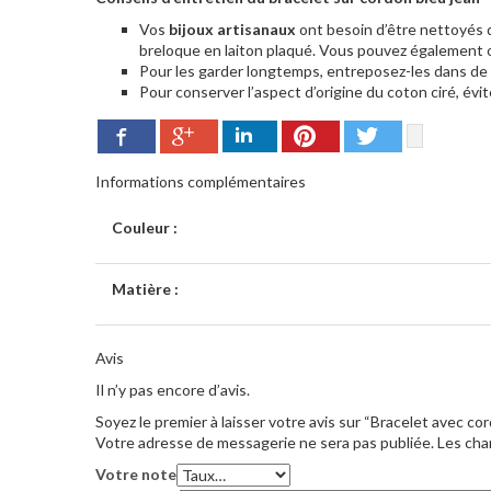
Vos
bijoux artisanaux
ont besoin d’être nettoyés de
breloque en laiton plaqué. Vous pouvez également 
Pour les garder longtemps, entreposez-les dans de p
Pour conserver l’aspect d’origine du coton ciré, évite
Google+
Pinterest
Twitter
Facebook
LinkedIn
Informations complémentaires
Couleur :
Matière :
Avis
Il n’y pas encore d’avis.
Soyez le premier à laisser votre avis sur “Bracelet avec c
Votre adresse de messagerie ne sera pas publiée.
Les cha
Votre note