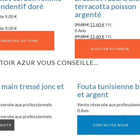
endentif doré
terracotta poisson
argenté
 de
9,00
€
29,00
€
11,60
€
TTC
 de
9,00
€
0 Avis
29,00
€
11,60
€
TTC
CHOIX DES OPTIONS
AJOUTER AU PANIER
OIR AZUR VOUS CONSEILLE…
 main tressé jonc et
Fouta tunisienne b
et argent
servée aux professionnels
Vente réservée aux professionn
0 Avis
servée aux professionnels
Vente réservée aux professionn
 SUITE
CONTACTEZ-NOUS