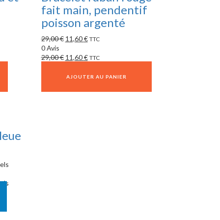
fait main, pendentif
poisson argenté
29,00
€
11,60
€
TTC
0 Avis
29,00
€
11,60
€
TTC
AJOUTER AU PANIER
leue
els
els