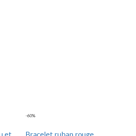
-60%
u et
Bracelet ruban rouge