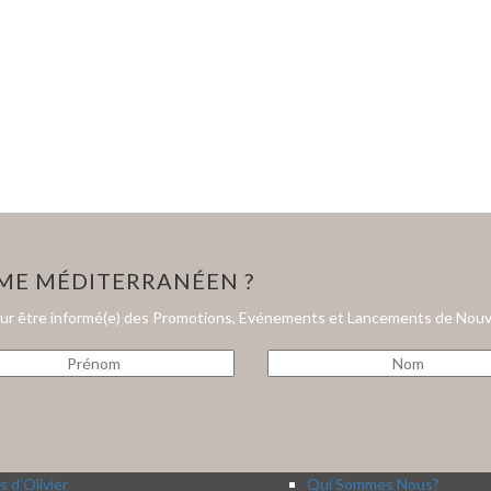
HME MÉDITERRANÉEN ?
our être informé(e) des Promotions, Evénements et Lancements de Nouv
s d’Olivier
Qui Sommes Nous?