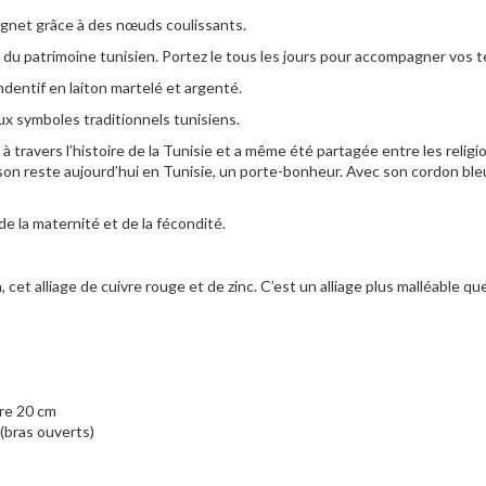
poignet grâce à des nœuds coulissants.
 du patrimoine tunisien. Portez le tous les jours pour accompagner vos 
ndentif en laiton martelé et argenté.
x symboles traditionnels tunisiens.
travers l’histoire de la Tunisie et a même été partagée entre les religio
sson reste aujourd’hui en Tunisie, un porte-bonheur. Avec son cordon ble
de la maternité et de la fécondité.
 cet alliage de cuivre rouge et de zinc. C’est un alliage plus malléable qu
ure 20 cm
 (bras ouverts)