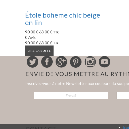
Étole boheme chic beige
en lin
90,00
€
63,00
€
TTC
0 Avis
90,00
€
63,00
€
TTC
LIRE LA SUITE
ENVIE DE VOUS METTRE AU RYT
Inscrivez-vous à notre Newsletter aux couleurs du sud p
Boi
CONTACT