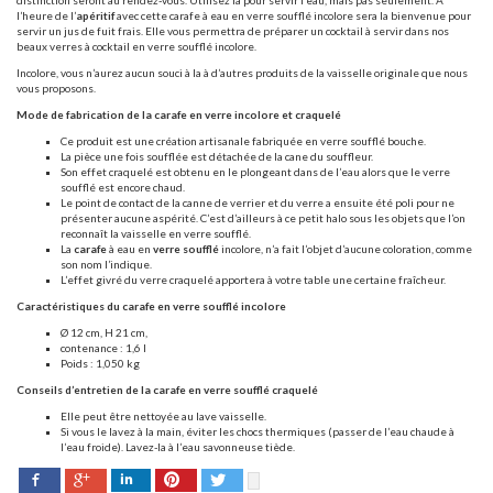
distinction seront au rendez-vous. Utilisez la pour servir l’eau, mais pas seulement. A
l’heure de l’
apéritif
avec cette carafe à eau en verre soufflé incolore sera la bienvenue pour
servir un jus de fuit frais. Elle vous permettra de préparer un cocktail à servir dans nos
beaux verres à cocktail en verre soufflé incolore.
Incolore, vous n’aurez aucun souci à la à d’autres produits de la vaisselle originale que nous
vous proposons.
Mode de fabrication de la carafe en verre incolore et craquelé
Ce produit est une création artisanale fabriquée en verre soufflé bouche.
La pièce une fois soufflée est détachée de la cane du souffleur.
Son effet craquelé est obtenu en le plongeant dans de l’eau alors que le verre
soufflé est encore chaud.
Le point de contact de la canne de verrier et du verre a ensuite été poli pour ne
présenter aucune aspérité. C’est d’ailleurs à ce petit halo sous les objets que l’on
reconnaît la vaisselle en verre soufflé.
La
carafe
à eau en
verre soufflé
incolore, n’a fait l’objet d’aucune coloration, comme
son nom l’indique.
L’effet givré du verre craquelé apportera à votre table une certaine fraîcheur.
Caractéristiques du carafe en verre soufflé incolore
Ø 12 cm, H 21 cm,
contenance : 1,6 l
Poids : 1,050 kg
Conseils d’entretien de la carafe en verre soufflé craquelé
Elle peut être nettoyée au lave vaisselle.
Si vous le lavez à la main, éviter les chocs thermiques (passer de l’eau chaude à
l’eau froide). Lavez-la à l’eau savonneuse tiède.
Facebook
Pinterest
Twitter
Google+
LinkedIn