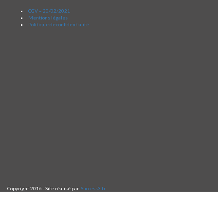
CGV – 20/02/2021
Mentions légales
Politique de confidentialité
Copyright 2016 - Site réalisé par
Success3.fr