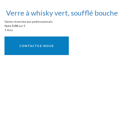
Verre à whisky vert, soufflé bouche
Vente réservée aux professionnels
Note
5.00
sur 5
1 Avis
Vente réservée aux professionnels
CONTACTEZ-NOUS