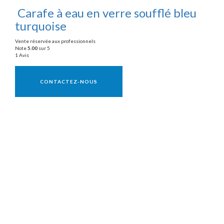
Carafe à eau en verre soufflé bleu
turquoise
Vente réservée aux professionnels
Note
5.00
sur 5
1 Avis
Vente réservée aux professionnels
CONTACTEZ-NOUS