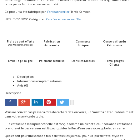
table par sa finition en verre craquelé.
Ce produit à été fabriqué par
l’artisan verrier
Tarak Kamoun.
UGS :
TK01BR01
Catégorie :
Carafes en verre soufflé
Frais de port offerts
Fabrication
Commerce
Conservation du
Dès 90 € d’achat, en France
Artisanale
Éthique
Patrimoine
Emballage soigné
Paiement sécurisé
Dans les Médias
Témoignages
Clients
Description
Informations complémentaires
Avis (0)
Description
Facebook
Pinterest
Twitter
Google+
LinkedIn
Vous ne pouvez pas passer à côté de cette carafe en verre, un “must” à détenir absolument
dans votre service de table.
Elle est facile à manipuler car elle est conçue comme un pichet à eau : son anse est facile à
prendre et le bec verseur est là pour guider le flux d’eau vers votre gobelet en verre.
Que ce soit pour une déco de table de tous les jours ou pour un jour de fête, style et