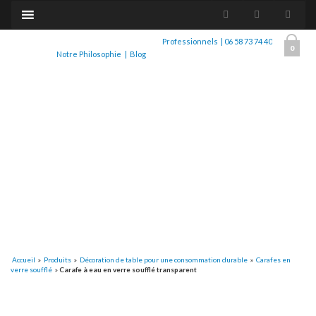
Professionnels
|
06 58 73 74 40
0
Notre Philosophie
|
Blog
Accueil
»
Produits
»
Décoration de table pour une consommation durable
»
Carafes en
verre soufflé
»
Carafe à eau en verre soufflé transparent