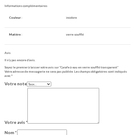
Informations complémentaires
Couleur :
incolore
Matière :
verre soufflé
Avis
Il n’y pas encore d’avis.
Soyez le premier à laisser votre avis sur “Carafe à eau en verre soufflé transparent”
Votre adresse de messagerie ne sera pas publiée.
Les champs obligatoires sont indiqués
avec
*
Votre note
Votre avis
*
Nom
*