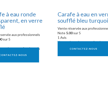
fe à eau ronde
Carafe à eau en ver
sparent, en verre
soufflé bleu turquo
lé
Vente réservée aux professionne
Note
5.00
sur 5
servée aux professionnels
1 Avis
00
sur 5
Vente réservée aux professionne
servée aux professionnels
CONTACTEZ-NOUS
CONTACTEZ-NOUS