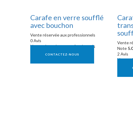
Carafe en verre soufflé
Cara
avec bouchon
tran
souff
Vente réservée aux professionnels
0 Avis
Vente ré
Vente réservée aux professionnels
Note
5.
2 Avis
CONTACTEZ-NOUS
Vente ré