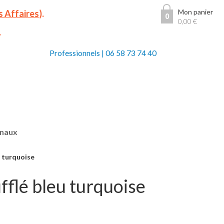
Mon panier
s Affaires
).
0
0,00
€
.
Professionnels
|
06 58 73 74 40
anaux
u turquoise
fflé bleu turquoise