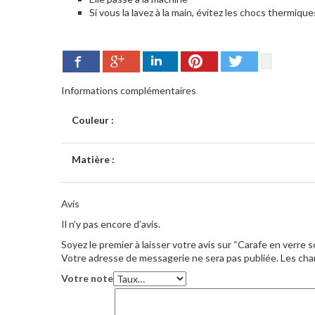
Si vous la lavez à la main, évitez les chocs thermiqu
Google+
Pinterest
Twitter
Facebook
LinkedIn
Informations complémentaires
Couleur :
Matière :
Avis
Il n’y pas encore d’avis.
Soyez le premier à laisser votre avis sur “Carafe en verre 
Votre adresse de messagerie ne sera pas publiée.
Les cha
Votre note