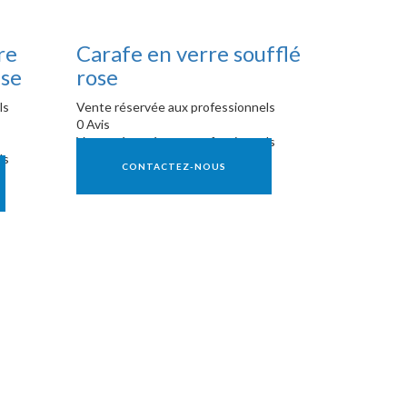
re
Carafe en verre soufflé
ise
rose
ls
Vente réservée aux professionnels
0 Avis
Vente réservée aux professionnels
ls
CONTACTEZ-NOUS