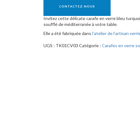
CONTACTEZ-NOUS
Invitez cette délicate carafe en verre bleu turquoi
soufflé de méditerranée à votre table.
Elle a été fabriquée dans
l’atelier de l’artisan verri
UGS :
TK01CV03
Catégorie :
Carafes en verre so