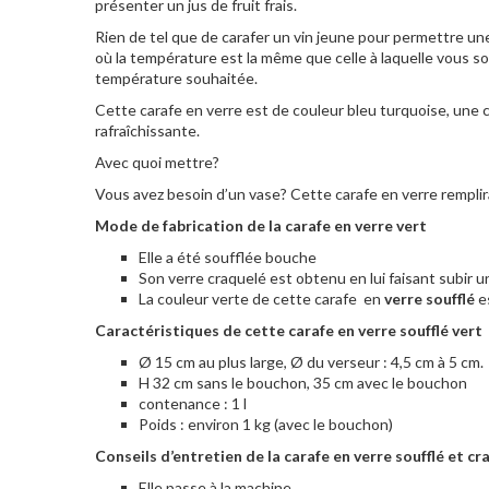
présenter un jus de fruit frais.
Rien de tel que de carafer un vin jeune pour permettre une
où la température est la même que celle à laquelle vous souh
température souhaitée.
Cette carafe en verre est de couleur bleu turquoise, une 
rafraîchissante.
Avec quoi mettre?
Vous avez besoin d’un vase? Cette carafe en verre remplir
Mode de fabrication de la carafe en verre vert
Elle a été soufflée bouche
Son verre craquelé est obtenu en lui faisant subir un
La couleur verte de cette carafe
en
verre soufflé
es
Caractéristiques de cette carafe en verre soufflé vert
Ø 15 cm au plus large, Ø du verseur : 4,5 cm à 5 cm.
H 32 cm sans le bouchon, 35 cm avec le bouchon
contenance : 1 l
Poids : environ 1 kg (avec le bouchon)
Conseils d’entretien de la carafe en verre soufflé et cr
Elle passe à la machine