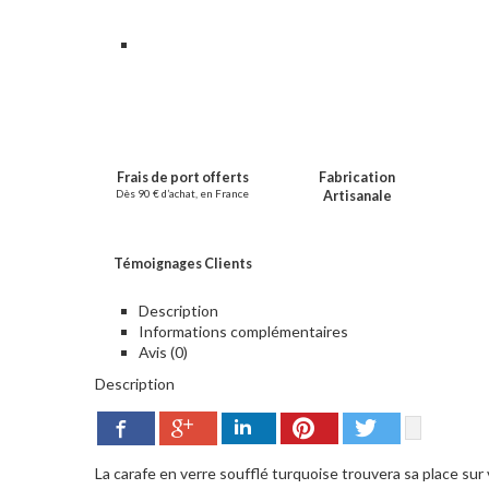
Frais de port offerts
Fabrication
Dès 90 € d’achat, en France
Artisanale
Témoignages Clients
Description
Informations complémentaires
Avis (0)
Description
Google+
Pinterest
Twitter
Facebook
LinkedIn
La carafe en verre soufflé turquoise trouvera sa place sur vo