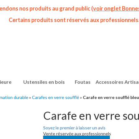
endons nos produits au grand public (
voir onglet Bonne
Certains produits sont réservés aux professionnels
ieure
Ustensiles en bois
Foutas
Accessoires Artis
mation durable
»
Carafes en verre soufflé
»
Carafe en verre soufflé ble
Carafe en verre sou
Soyez le premier à laisser un avis
Vente réservée aux professionnels