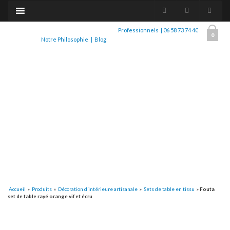
Professionnels
|
06 58 73 74 40
0
Notre Philosophie
|
Blog
Accueil
»
Produits
»
Décoration d’intérieure artisanale
»
Sets de table en tissu
»
Fouta
set de table rayé orange vif et écru