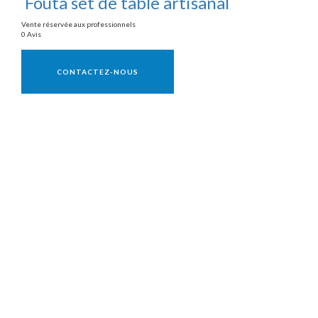
Fouta set de table artisanal
Vente réservée aux professionnels
0 Avis
Vente réservée aux professionnels
CONTACTEZ-NOUS