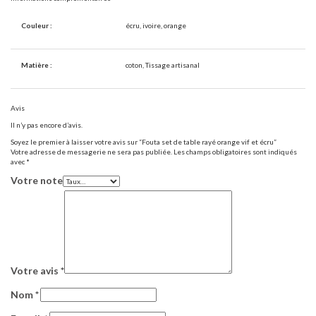
Couleur :
écru, ivoire, orange
Matière :
coton, Tissage artisanal
Avis
Il n’y pas encore d’avis.
Soyez le premier à laisser votre avis sur “Fouta set de table rayé orange vif et écru”
Votre adresse de messagerie ne sera pas publiée.
Les champs obligatoires sont indiqués
avec
*
Votre note
Votre avis
*
Nom
*