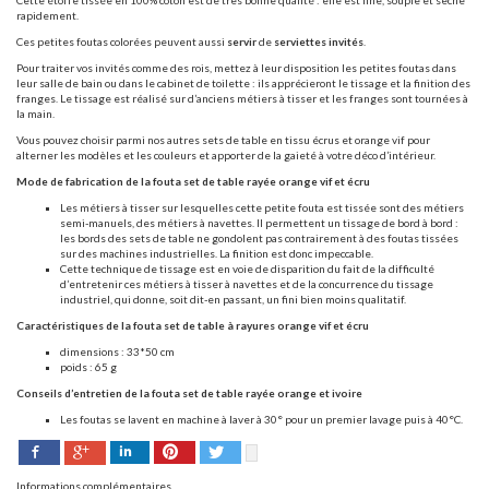
Cette étoffe tissée en 100% coton est de très bonne qualité : elle est fine, souple et sèche
rapidement.
Ces petites foutas colorées peuvent aussi
servir
de
serviettes invités
.
Pour traiter vos invités comme des rois, mettez à leur disposition les petites foutas dans
leur salle de bain ou dans le cabinet de toilette : ils apprécieront le tissage et la finition des
franges. Le tissage est réalisé sur d’anciens métiers à tisser et les franges sont tournées à
la main.
Vous pouvez choisir parmi nos autres sets de table en tissu écrus et orange vif pour
alterner les modèles et les couleurs et apporter de la gaieté à votre déco d’intérieur.
Mode de fabrication de la fouta set de table rayée orange vif et écru
Les métiers à tisser sur lesquelles cette petite fouta est tissée sont des métiers
semi-manuels, des métiers à navettes. Il permettent un tissage de bord à bord :
les bords des sets de table ne gondolent pas contrairement à des foutas tissées
sur des machines industrielles. La finition est donc impeccable.
Cette technique de tissage est en voie de disparition du fait de la difficulté
d’entretenir ces métiers à tisser à navettes et de la concurrence du tissage
industriel, qui donne, soit dit-en passant, un fini bien moins qualitatif.
Caractéristiques de la fouta set de table à rayures orange vif et écru
dimensions : 33*50 cm
poids : 65 g
Conseils d’entretien de la fouta set de table rayée orange et ivoire
Les foutas se lavent en machine à laver à 30° pour un premier lavage puis à 40°C.
Facebook
Pinterest
Twitter
Google+
LinkedIn
Informations complémentaires