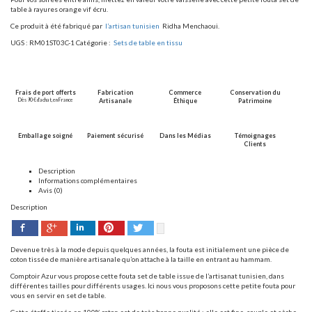
table à rayures orange vif écru.
Ce produit à été fabriqué par
l’artisan tunisien
Ridha Menchaoui.
UGS :
RM01ST03C-1
Catégorie :
Sets de table en tissu
Frais de port offerts
Fabrication
Commerce
Conservation du
Dès 90 € d’achat, en France
Artisanale
Éthique
Patrimoine
Emballage soigné
Paiement sécurisé
Dans les Médias
Témoignages
Clients
Description
Informations complémentaires
Avis (0)
Description
Facebook
Pinterest
Twitter
Google+
LinkedIn
Devenue très à la mode depuis quelques années, la fouta est initialement une pièce de
coton tissée de manière artisanale qu’on attache à la taille en entrant au hammam.
Comptoir Azur vous propose cette fouta set de table issue de l’artisanat tunisien, dans
différentes tailles pour différents usages. Ici nous vous proposons cette petite fouta pour
vous en servir en set de table.