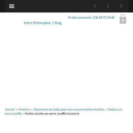
Professionnels
|
06 58 73 74 40
0
Notre Philosophie
|
Blog
Accueil
»
Produits
»
Décoration de table pour une consommation durable
»
Cloches en
verre soufflé
»
Petite cloche en verre soufflé incolore