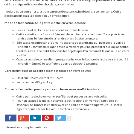
Vous pouvez aussi utiliser cette petite cloche en verre soufflé pour présenter à la pause-
café des mignardises ou des chocolats, à vos invités.
Incolore et en verre lisse, la transparence de cette cloche dévoilera son contenu. Cette
cloche apportera à la décoration un effet délicat.
Mode de fabrication de la petite cloche en verre incolore
L’assiette et la cloche en verre sont soufflées bouche.
Cette assiette une fois soufflée, est détachée de la cane du souffleur pour être
remise dans le four afin de la rendre plus résistante encore.
Elle passe ensuite dans les mains expertes des artisans qui polissent le verre à
l’endroit du contact de la canne avec la matière pour ne présenter aucune aspérité.
C’est du reste, à ce petit halo sous les objets que l’on reconnaît la vaisselle en verre
soufflé.
Quant à la cloche, on ne distingue pas ce halo car le bouton de la cloche a été coulé à
l’endroit même où le souffleur de verre a décroché sa canne.
Caractéristiques de la petite cloche incolore en verre soufflé
Hauteur : 15 cm, diamètre 18.5 cm
Poids : entre 900 g et 1 kg.
Conseils d’entretien pour la petite cloche en verre soufflé incolore
Cette petite cloche en verre
soufflé
peut passer au lave-vaisselle.
Pour un lavage à la main,
nettoyez la petite cloche en verre à l’eau tiède et
savonneuse. Rincez la ensuite avec une eau de même température. Laissez la
égoutter puis séchez la avec un torchon en coton doux.
Facebook
Pinterest
Twitter
Google+
LinkedIn
Informations complémentaires