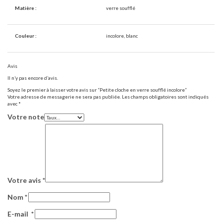
Matière :
verre soufflé
Couleur :
incolore, blanc
Avis
Il n’y pas encore d’avis.
Soyez le premier à laisser votre avis sur “Petite cloche en verre soufflé incolore”
Votre adresse de messagerie ne sera pas publiée.
Les champs obligatoires sont indiqués
avec
*
Votre note
Votre avis
*
Nom
*
E-mail
*