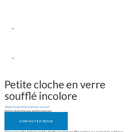
Petite cloche en verre
soufflé incolore
Soyez le premier à laisser un avis
Vente réservée aux professionnels
CONTACTEZ-NOUS
Découvrez cette délicate petite
cloche en verre
soufflé incolore qui permet de sublimer