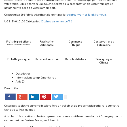
votre table. Elle apportera une touche délicate à la présentation de votre fromage et
notamment à celle de votre camembert.
Ce produit a été fabriqué artisanalement par le
créateur verrier Tarak Kamoun
.
UGS :
TK01CL06
Catégorie :
Cloches en verre soufflé
Frais de port offerts
Fabrication
Commerce
Conservation du
Dès 90 € d’achat, en France
Artisanale
Éthique
Patrimoine
Emballage soigné
Paiement sécurisé
Dans les Médias
Témoignages
Clients
Description
Informations complémentaires
Avis (0)
Description
Facebook
Pinterest
Twitter
Google+
LinkedIn
Cette petite cloche en verre incolore fera un bel objet de présentation originale sur votre
table de salle à manger.
A table, utilisez cette cloche transparente en verre soufflé comme cloche à fromage pour un
camembert ou d’autres fromages à l’unité.