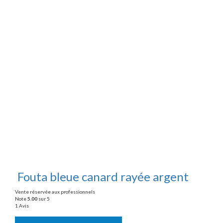
Fouta bleue canard rayée argent
Vente réservée aux professionnels
Note
5.00
sur 5
1 Avis
Vente réservée aux professionnels