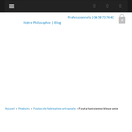
Professionnels
|
06 58 73 74 40
0
Notre Philosophie
|
Blog
Accueil
»
Produits
»
Foutas de fabrication artisanale
»
Fouta tunisienne bleue unie