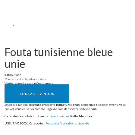
Fouta tunisienne bleue
unie
5.00
out of 5
2
avis clients
Ajouter un Avis
Vente réservée aux professionnels
CONTACTEZ-NOUS
Soyez élégant ou élégante avec cette
fouta tunisienne
bleue unie tissée chevrons. Vous
pouvez vous en servir comme linge de bain dans votre salle de bain.
Ce produit à été fabriqué par
l’artisan tunisien
Ridha Menchaoui.
UGS :
RM01CC01
Catégorie :
Foutas de fabrication artisanale