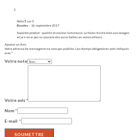
Note
5
sur 5
Boedec
–
16 septembre 2017
Superbe produit : qualité et couleur lumineuse. La fouta résiste bien aux lavages
et je n en ai pas vu souvent des aussi belles en vente ailleurs .
Ajouter un Avis
Votre adresse de messagerie ne sera pas publiée.
Les champs obligatoires sont indiqués
avec
*
Votre note
Votre avis
*
Nom
*
E-mail
*