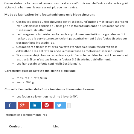
Ces modèles de foutas sont réversibles : portez-les d’un côté ou de l’autre selon votre goût
et/ou votre humeur : la couleur est plus ou moins vive.
Mode de fabrication de la fouta tunisienne unie bleue chevrons
Ces foutas bleues unies chevrons sont tissées sur d’anciens métiers à tisser semi-
manuels dans la tradition du tissage de la
fouta tunisienne
: elles n’ont pas été
tissées industriellement.
Le tissage est réalisé de bord à bord ce qui donne une finition de grande qualité :
les bords de la serviette ne gondolent pas contrairement à des foutas tissées sur
des machines industrielles.
Ces métiers à tisser, métiers à navettes tendent à disparaître du fait de la
difficulté de les entretenir et de la concurrence es métiers à tisser industriels…
Si vous avez déjà chez vous des foutas, vérifiez si le bord des foutas (1 cm environ)
est tissé. Si tel n’est pas le cas, la fouta a été tissée industriellement.
Les franges de la fouta sont réalisées à la main.
Caractéristiques de la fouta tunisienne bleue unie
Mesures : 1 m*1,80 m
Poids : 340 g.
Conseils d’entretien de la fouta tunisienne bleue unie chevrons
Les foutas se lavent en machine à laver à 40°.
Facebook
Pinterest
Twitter
Google+
LinkedIn
Informations complémentaires
Couleur :
bleu