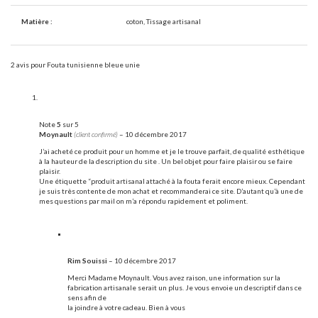
Matière :
coton, Tissage artisanal
2 avis pour
Fouta tunisienne bleue unie
Note
5
sur 5
Moynault
(client confirmé)
–
10 décembre 2017
J’ai acheté ce produit pour un homme et je le trouve parfait, de qualité esthétique
à la hauteur de la description du site . Un bel objet pour faire plaisir ou se faire
plaisir.
Une étiquette “produit artisanal attaché à la fouta ferait encore mieux. Cependant
je suis très contente de mon achat et recommanderai ce site. D’autant qu’à une de
mes questions par mail on m’a répondu rapidement et poliment.
Rim Souissi
–
10 décembre 2017
Merci Madame Moynault. Vous avez raison, une information sur la
fabrication artisanale serait un plus. Je vous envoie un descriptif dans ce
sens afin de
la joindre à votre cadeau. Bien à vous