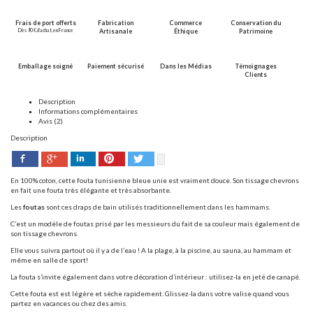
Frais de port offerts
Fabrication
Commerce
Conservation du
Dès 90 € d’achat, en France
Artisanale
Éthique
Patrimoine
Emballage soigné
Paiement sécurisé
Dans les Médias
Témoignages
Clients
Description
Informations complémentaires
Avis (2)
Description
Facebook
Pinterest
Twitter
Google+
LinkedIn
En 100% coton, cette fouta tunisienne bleue unie est vraiment douce. Son tissage chevrons
en fait une fouta très élégante et très absorbante.
Les
foutas
sont ces draps de bain utilisés traditionnellement dans les hammams.
C’est un modèle de foutas prisé par les messieurs du fait de sa couleur mais également de
son tissage chevrons.
Elle vous suivra partout où il y a de l’eau ! A la plage, à la piscine, au sauna, au hammam et
même en salle de sport!
La fouta s’invite également dans votre décoration d’intérieur : utilisez-la en jeté de canapé.
Cette fouta est est légère et sèche rapidement. Glissez-la dans votre valise quand vous
partez en vacances ou chez des amis.