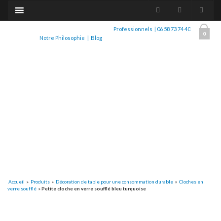
Professionnels
|
06 58 73 74 40
0
Notre Philosophie
|
Blog
Accueil
»
Produits
»
Décoration de table pour une consommation durable
»
Cloches en
verre soufflé
»
Petite cloche en verre soufflé bleu turquoise