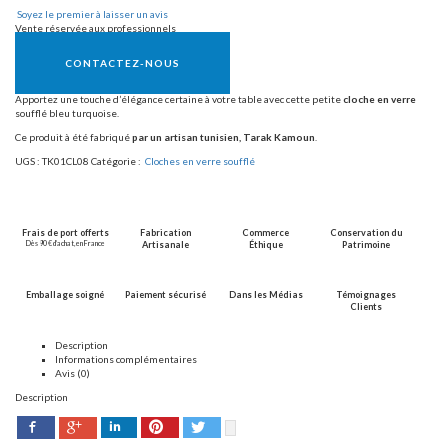
Soyez le premier à laisser un avis
Vente réservée aux professionnels
CONTACTEZ-NOUS
Apportez une touche d’élégance certaine à votre table avec cette petite
cloche en verre
soufflé bleu turquoise.
Ce produit à été fabriqué
par un artisan tunisien, Tarak Kamoun
.
UGS :
TK01CL08
Catégorie :
Cloches en verre soufflé
Frais de port offerts
Fabrication
Commerce
Conservation du
Dès 90 € d’achat, en France
Artisanale
Éthique
Patrimoine
Emballage soigné
Paiement sécurisé
Dans les Médias
Témoignages
Clients
Description
Informations complémentaires
Avis (0)
Description
Facebook
Pinterest
Twitter
Google+
LinkedIn