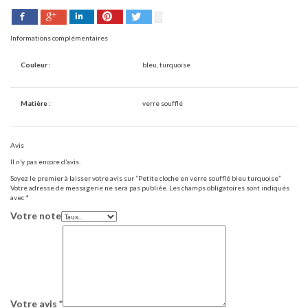
Facebook
Pinterest
Twitter
Google+
LinkedIn
Informations complémentaires
Couleur :
bleu, turquoise
Matière :
verre soufflé
Avis
Il n’y pas encore d’avis.
Soyez le premier à laisser votre avis sur “Petite cloche en verre soufflé bleu turquoise”
Votre adresse de messagerie ne sera pas publiée.
Les champs obligatoires sont indiqués
avec
*
Votre note
Votre avis
*