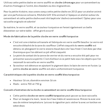
Utilisez cette petite cloche en verre soufflé en
cloche à fromage
pour un camembert ou
d’autres fromages à l’unité, des chocolats ou des mignardises.
Pour la petite histoire, nous avons conçu cette petite cloche en 2013 pour un atelier animé
par une parfumeuse culinaire, Michèle GAY. Elle animait à l’époque un atelier autour du
camembert et cette petite cloche avait été baptisée ‘cloche à camembert’. Optez pour une
vaisselle originale et colorée!
Sa matière, le verre soufflé, et sa couleur turquoise en feront également un belle
décoration sur votre table : effet givré assuré!
Mode de fabrication de la petite cloche en verre soufflé turquoise
C’est est une création artisanale et fabriquée en verre soufflé bouche. Le verre est
ensuite détaché de la cane du souffleur. L’effet craquelé du
verre soufflé
est
obtenu en plongeant le verre encore chaud dans de l’eau froid. C’est donc par choc
thermique que l’on obtient ce joli effet craquelé.
Le point de contact de la canne de verrier et du verre a ensuite été poli pour ne
présenter aucune aspérité. C’est d’ailleurs à ce petit halo sous les objets que l’on
reconnaît la vaisselle en verre soufflé.
Sa couleur est obtenue en ajoutant le pigment dans le bain de verre en fusion. La
petite
cloche en verre
soufflé est alors uniformément turquoise.
Caractéristiques de la petite cloche en verre soufflé bleu turquoise
Hauteur 16 cm, diamètre environ 16 cm
Poids : entre 700 et 750 g.
Conseils d’entretien de la cloche à camembert en verre soufflé bleu turquoise
Cette petite
cloche
en verre soufflé turquoise
peut passer au lave-vaisselle.
Pour un lavage à la main,
lavez-la à l’eau tiède et savonneuse. Rincez-la avec une
eau de même température. Laissez-la égoutter puis sécher la avec un torchon en
coton doux.