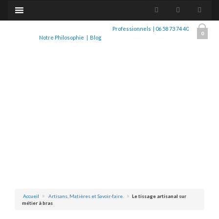
Professionnels
|
06 58 73 74 40
0
Notre Philosophie
|
Blog
Accueil
Artisans, Matières et Savoir-faire.
Le tissage artisanal sur
métier à bras