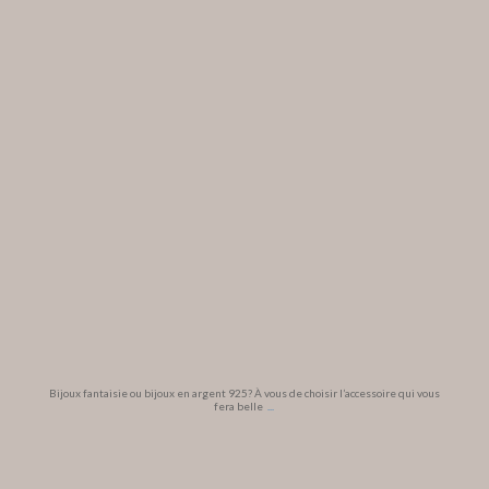
Bijoux fantaisie ou bijoux en argent 925? À vous de choisir l’accessoire qui vous
fera belle
...