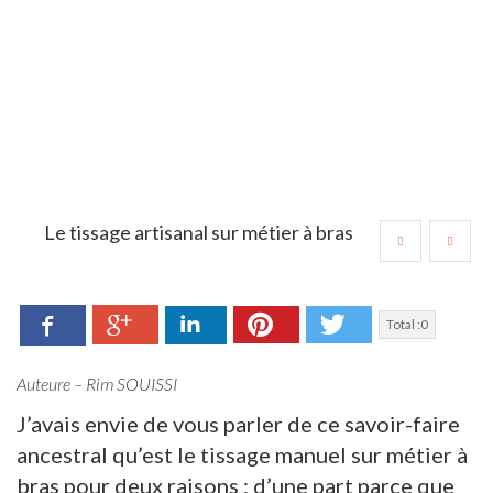
Le tissage artisanal sur métier à bras
Facebook
LinkedIn
Pinterest
Twitter
Google+
Total :
0
Auteure – Rim SOUISSI
J’avais envie de vous parler de ce savoir-faire
ancestral qu’est le tissage manuel sur métier à
bras pour deux raisons :
d’une part parce que