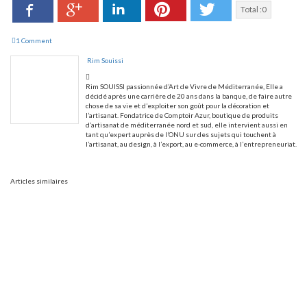
Facebook
LinkedIn
Pinterest
Twitter
Google+
Total :
0
1 Comment
Rim Souissi
Rim SOUISSI passionnée d’Art de Vivre de Méditerranée, Elle a
décidé après une carrière de 20 ans dans la banque, de faire autre
chose de sa vie et d’exploiter son goût pour la décoration et
l’artisanat. Fondatrice de Comptoir Azur, boutique de produits
d’artisanat de méditerranée nord et sud, elle intervient aussi en
tant qu’expert auprès de l’ONU sur des sujets qui touchent à
l’artisanat, au design, à l’export, au e-commerce, à l’entrepreneuriat.
Articles similaires