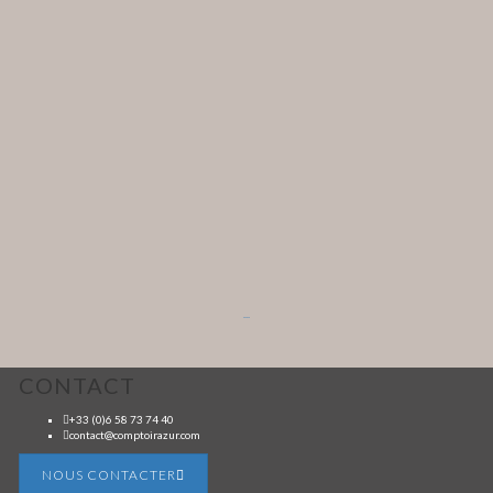
...
CONTACT
+33 (0)6 58 73 74 40
contact@comptoirazur.com
NOUS CONTACTER