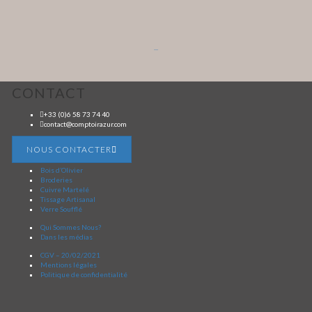
...
CONTACT
+33 (0)6 58 73 74 40
contact@comptoirazur.com
NOUS CONTACTER
Bois d’Olivier
Broderies
Cuivre Martelé
Tissage Artisanal
Verre Soufflé
Qui Sommes Nous?
Dans les médias
CGV – 20/02/2021
Mentions légales
Politique de confidentialité