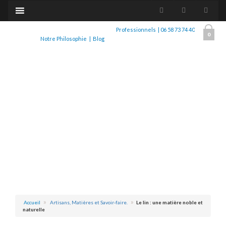
Professionnels
|
06 58 73 74 40
0
Notre Philosophie
|
Blog
Accueil
Artisans, Matières et Savoir-faire.
Le lin : une matière noble et
naturelle