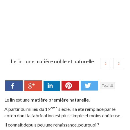
Le lin : une matière noble et naturelle
Facebook
LinkedIn
Pinterest
Twitter
Google+
Total :
0
Le
lin
est une
matière première naturelle
.
ème
A partir du milieu du 19
siècle, il a été remplacé par le
coton dont la fabrication est plus simple et moins coûteuse.
Il connaît depuis peu une renaissance, pourquoi ?