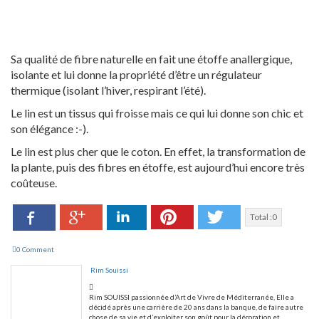
Sa qualité de fibre naturelle en fait une étoffe anallergique,
isolante et lui donne la propriété d’être un régulateur
thermique (isolant l’hiver, respirant l’été).
Le lin est un tissus qui froisse mais ce qui lui donne son chic et
son élégance :-).
Le lin est plus cher que le coton. En effet, la transformation de
la plante, puis des fibres en étoffe, est aujourd’hui encore très
coûteuse.
Facebook
LinkedIn
Pinterest
Twitter
Google+
Total :
0
0 Comment
Rim Souissi
Rim SOUISSI passionnée d’Art de Vivre de Méditerranée, Elle a
décidé après une carrière de 20 ans dans la banque, de faire autre
chose de sa vie et d’exploiter son goût pour la décoration et