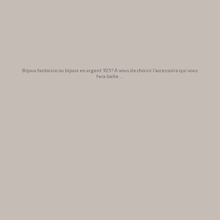
Bijoux fantaisie ou bijoux en argent 925? À vous de choisir l’accessoire qui vous
fera belle
...