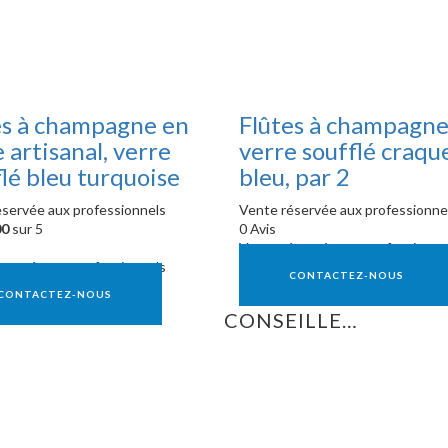
es à champagne en
Flûtes à champagne
 artisanal, verre
verre soufflé craqu
lé bleu turquoise
bleu, par 2
servée aux professionnels
Vente réservée aux professionne
00
sur 5
0 Avis
Vente réservée aux professionne
servée aux professionnels
CONTACTEZ-NOUS
CONTACTEZ-NOUS
CONSEILLE…