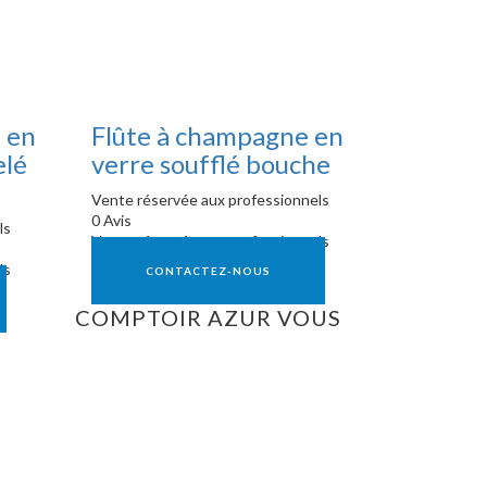
 en
Flûte à champagne en
elé
verre soufflé bouche
Vente réservée aux professionnels
0 Avis
ls
Vente réservée aux professionnels
ls
CONTACTEZ-NOUS
COMPTOIR AZUR VOUS