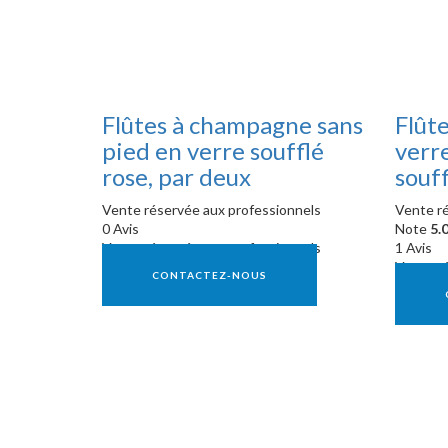
Flûtes à champagne sans
Flût
pied en verre soufflé
verre
rose, par deux
souff
Vente réservée aux professionnels
Vente ré
0 Avis
Note
5.
Vente réservée aux professionnels
1 Avis
Vente ré
CONTACTEZ-NOUS