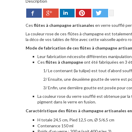
Description
Google+
Pinterest
Twitter
Facebook
LinkedIn
Ces
flûtes à champagne artisanales
en verre soufflé per
La couleur rose de ces flûtes à champagne est totalement 
la déco de vos tables de fête avec cette vaisselle apéro r
Mode de fabrication de ces flûtes à champagne artisana
Leur fabrication nécessite différentes manipulations
Ces
flûtes à champagne
ont été fabriquées en 3 é
1/ Le contenant (la tulipe) est tout d’abord souf
2/ Ensuite, une deuxième goutte de verre est posé
3/ Enfin, une dernière goutte est posée pour cons
La couleur rose du verre soufflé est obtenue par la 
pigment dans le verre en fusion.
Caractéristique des f
lûtes à champagne
artisanales en
H totale 24,5 cm, Pied 12,5 cm,
Ø 5/6.5 cm
Contenance 150 ml
Poids d’un verre : 200 g (soit 400 g les 2).