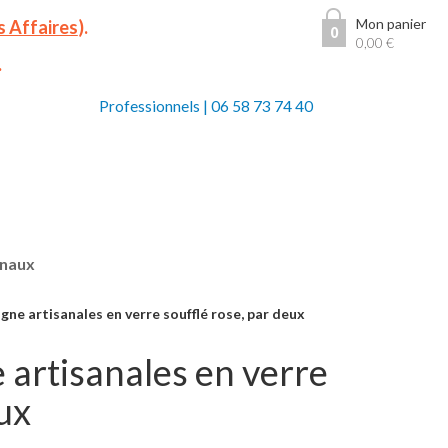
Mon panier
s Affaires
).
0
0,00
€
.
Professionnels
|
06 58 73 74 40
anaux
gne artisanales en verre soufflé rose, par deux
 artisanales en verre
eux