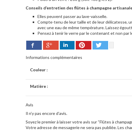
Conseils d’entretien des flûtes à champagne artisanale
Elles peuvent passer au lave-vaisselle.
Compte-tenu de leur taille et de leur délicatesse, un
avec une eau de même température. Laissez égoutt
Pensez à tenir le verre par le contenant et non par le
Google+
Pinterest
Twitter
Facebook
LinkedIn
Informations complémentaires
Couleur :
Matière :
Avis
Il n’y pas encore d’avis.
Soyez le premier à laisser votre avis sur “Flûtes à champag
Votre adresse de messagerie ne sera pas publiée.
Les cha