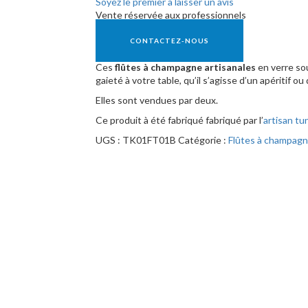
Soyez le premier à laisser un avis
Vente réservée aux professionnels
CONTACTEZ-NOUS
Ces
flûtes à champagne artisanales
en verre so
gaieté à votre table, qu’il s’agisse d’un apéritif 
Elles sont vendues par deux.
Ce produit à été fabriqué fabriqué par l’
artisan tu
UGS :
TK01FT01B
Catégorie :
Flûtes à champagn