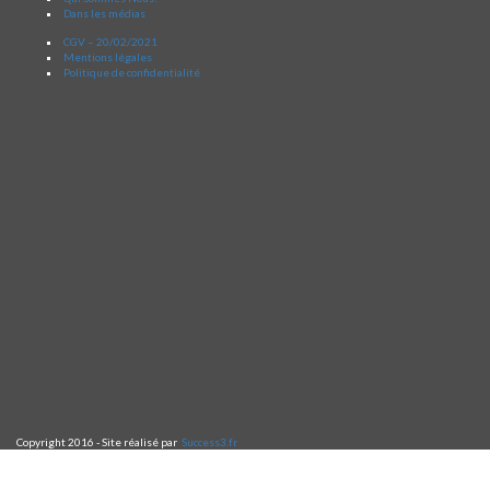
Dans les médias
CGV – 20/02/2021
Mentions légales
Politique de confidentialité
Copyright 2016 - Site réalisé par
Success3.fr