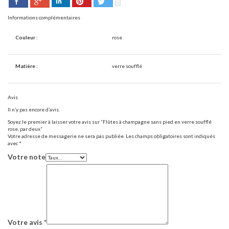
Facebook
Pinterest
Twitter
Google+
LinkedIn
Informations complémentaires
Couleur :
rose
Matière :
verre soufflé
Avis
Il n’y pas encore d’avis.
Soyez le premier à laisser votre avis sur “Flûtes à champagne sans pied en verre soufflé
rose, par deux”
Votre adresse de messagerie ne sera pas publiée.
Les champs obligatoires sont indiqués
avec
*
Votre note
Votre avis
*