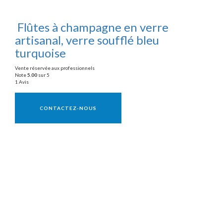
Flûtes à champagne en verre
artisanal, verre soufflé bleu
turquoise
Vente réservée aux professionnels
Note
5.00
sur 5
1 Avis
Vente réservée aux professionnels
CONTACTEZ-NOUS