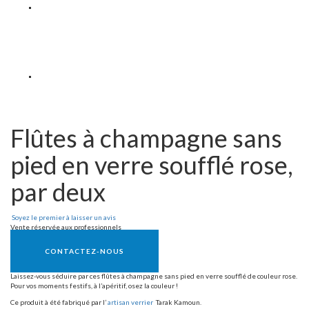
Flûtes à champagne sans
pied en verre soufflé rose,
par deux
Soyez le premier à laisser un avis
Vente réservée aux professionnels
CONTACTEZ-NOUS
Laissez-vous séduire par ces flûtes à champagne sans pied en verre soufflé de couleur rose.
Pour vos moments festifs, à l’apéritif, osez la couleur !
Ce produit à été fabriqué par l’
artisan verrier
Tarak Kamoun.