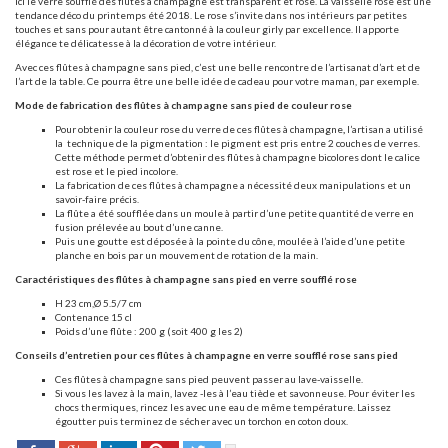
Ici le verre soufflé des flûtes à champagne est transparent et rose. La vaisselle rose est une
tendance déco du printemps été 2018. Le rose s’invite dans nos intérieurs par petites
touches et sans pour autant être cantonné à la couleur girly par excellence. Il apporte
élégance te délicatesse à la décoration de votre intérieur.
Avec ces flûtes à champagne sans pied, c’est une belle rencontre de l’artisanat d’art et de
l’art de la table. Ce pourra être une belle idée de cadeau pour votre maman, par exemple.
Mode de fabrication des flûtes à champagne sans pied de couleur rose
Pour obtenir la couleur rose du verre de ces flûtes à champagne
,
l’artisan a utilisé
la
technique de la pigmentation : le pigment est pris entre 2 couches de verres.
Cette méthode permet d’obtenir des flûtes à champagne bicolores dont le calice
est rose et le pied incolore.
La fabrication de ces flûtes à champagne a nécessité deux manipulations et un
savoir-faire précis.
La flûte a été soufflée dans un moule à partir d’une petite quantité de verre en
fusion prélevée au bout d’une canne.
Puis une goutte est déposée à la pointe du cône, moulée à l’aide d’une petite
planche en bois par un mouvement de rotation de la main.
Caractéristiques des flûtes à champagne sans pied en verre soufflé rose
H 23 cm,Ø 5.5/7 cm
Contenance 15 cl
Poids d’une flûte : 200 g (soit 400 g les 2)
Conseils d’entretien pour ces flûtes à champagne en verre soufflé rose sans pied
Ces flûtes à champagne sans pied peuvent passer au lave-vaisselle.
Si vous les lavez à la main, lavez -les à l’eau tiède et savonneuse. Pour éviter les
chocs thermiques, rincez les avec une eau de même température. Laissez
égoutter puis terminez de sécher avec un torchon en coton doux.