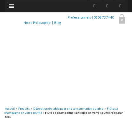
Professionnels
|
06 58 73 74 40
0
Notre Philosophie
|
Blog
Accueil
»
Produits
»
Décoration de table pour une consommation durable
»
Flûtes à
champagne en verre soufflé
»
Flûtes à champagne sans pied en verre soufflé rose, par
deux