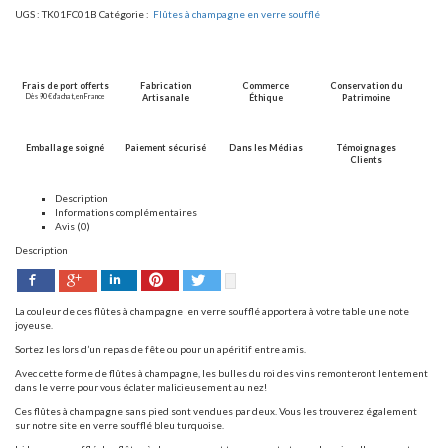
UGS :
TK01FC01B
Catégorie :
Flûtes à champagne en verre soufflé
Frais de port offerts
Fabrication
Commerce
Conservation du
Dès 90 € d’achat, en France
Artisanale
Éthique
Patrimoine
Emballage soigné
Paiement sécurisé
Dans les Médias
Témoignages
Clients
Description
Informations complémentaires
Avis (0)
Description
Facebook
Pinterest
Twitter
Google+
LinkedIn
La couleur de ces flûtes à champagne
en verre soufflé apportera à votre table une note
joyeuse.
Sortez les lors d’un repas de fête ou pour un apéritif entre amis.
Avec cette forme de flûtes à champagne, les bulles du roi des vins remonteront lentement
dans le verre pour vous éclater malicieusement au nez!
Ces flûtes à champagne sans pied sont vendues par deux. Vous les trouverez également
sur notre site en verre soufflé bleu turquoise.