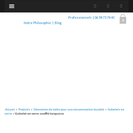
Professionnels
|
06 58 73 74 40
0
Notre Philosophie
|
Blog
Accueil
»
Produits
»
Décoration de table pour une consommation durable
»
Gobelets en
verre
»
Gobelet en verre soufflé turquoise