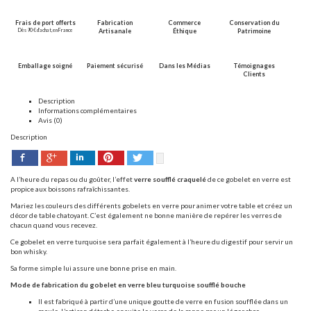
Frais de port offerts
Fabrication
Commerce
Conservation du
Dès 90 € d’achat, en France
Artisanale
Éthique
Patrimoine
Emballage soigné
Paiement sécurisé
Dans les Médias
Témoignages
Clients
Description
Informations complémentaires
Avis (0)
Description
Facebook
Pinterest
Twitter
Google+
LinkedIn
A l’heure du repas ou du goûter, l’effet
verre soufflé
craquelé
de ce gobelet en verre est
propice aux boissons rafraîchissantes.
Mariez les couleurs des différents gobelets en verre pour animer votre table et créez un
décor de table chatoyant. C’est également ne bonne manière de repérer les verres de
chacun quand vous recevez.
Ce gobelet en verre turquoise sera parfait également à l’heure du digestif pour servir un
bon whisky.
Sa forme simple lui assure une bonne prise en main.
Mode de fabrication du gobelet en verre bleu turquoise soufflé bouche
Il est fabriqué à partir d’une unique goutte de verre en fusion soufflée dans un