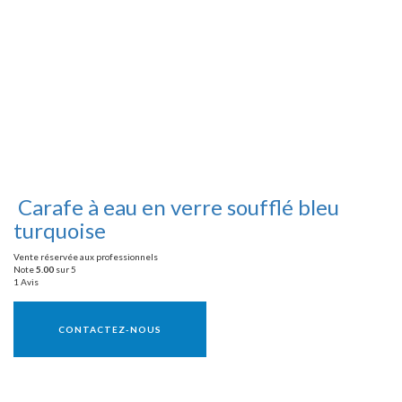
Carafe à eau en verre soufflé bleu
turquoise
Vente réservée aux professionnels
Note
5.00
sur 5
1 Avis
Vente réservée aux professionnels
CONTACTEZ-NOUS