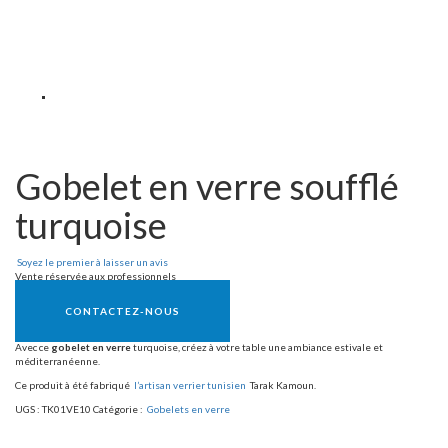
Gobelet en verre soufflé
turquoise
Soyez le premier à laisser un avis
Vente réservée aux professionnels
CONTACTEZ-NOUS
Avec ce
gobelet en verre
turquoise, créez à votre table une ambiance estivale et
méditerranéenne.
Ce produit à été fabriqué
l’artisan verrier tunisien
Tarak Kamoun.
UGS :
TK01VE10
Catégorie :
Gobelets en verre