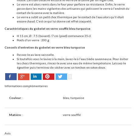
moule. L’artisan détache ensuite le verre de la canne par un léger choc.
Le verre est alors remis dans le four pour parfaire sa résistance. Enfin, le verre
passe dans les mains vigilantes des artisanes qui polissent le verre à l’endroit du
contact de la canne avec la matière.
Le verre a subit un petit choc thermique par le contact de l’eau alors qu’il était
encore chaud. C’est ce qui lui donne cet effet craquelé.
Caractéristiques du gobelet en verre soufflé bleu turquoise
H 11 cm, Ø : 7.5 (buvant) /7 cm (pied) contenance 35 cl.
Poids d’un verre : 200 g
Conseils d’entretien du gobelet en verre bleu turquoise
Passez-le au lave-vaisselle.
Si toutefois vous le laviez à la main, lavez-le à l’eau tiède savonneuse. Pour éviter
les chocs thermiques, rincez-le avec une eau de même température. Laissez-le
égoutter puis terminez de sécher avec un torchon en coton doux.
Facebook
Pinterest
Twitter
Google+
LinkedIn
Informations complémentaires
Couleur :
bleu, turquoise
Matière :
verre soufflé
Avis