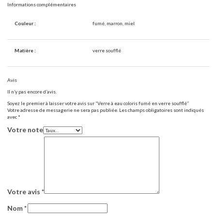
Informations complémentaires
Couleur :
fumé, marron, miel
Matière :
verre soufflé
Avis
Il n’y pas encore d’avis.
Soyez le premier à laisser votre avis sur “Verre à eau coloris fumé en verre soufflé”
Votre adresse de messagerie ne sera pas publiée.
Les champs obligatoires sont indiqués
avec
*
Votre note
Votre avis
*
Nom
*