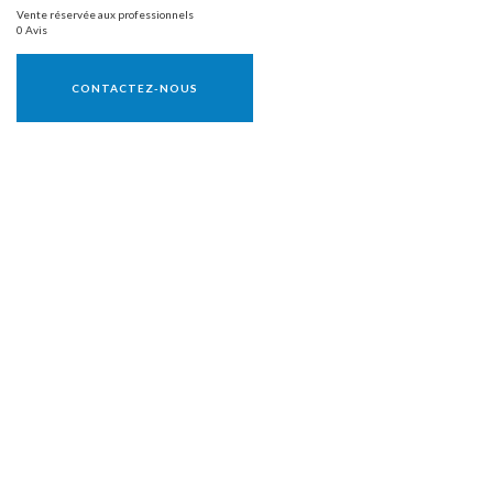
Vente réservée aux professionnels
0 Avis
Vente réservée aux professionnels
CONTACTEZ-NOUS