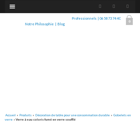
Professionnels
|
06 58 73 74 40
0
Notre Philosophie
|
Blog
Accueil
»
Produits
»
Décoration de table pour une consommation durable
»
Gobelets en
verre
»
Verre à eau coloris fumé en verre soufflé