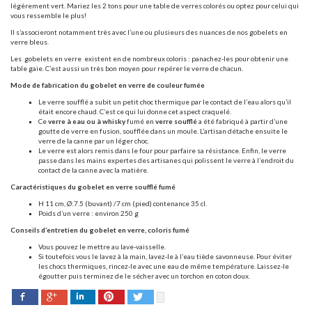
légèrement vert. Mariez les 2 tons pour une table de verres colorés ou optez pour celui qui
vous ressemble le plus!
Il s’associeront notamment très avec l’une ou plusieurs des nuances de nos gobelets en
verre bleus.
Les
gobelets en verre
existent en de nombreux coloris : panachez-les pour obtenir une
table gaie. C’est aussi un très bon moyen pour repérer le verre de chacun.
Mode de fabrication du gobelet en verre de couleur fumée
Le verre soufflé a subit un petit choc thermique par le contact de l’eau alors qu’il
était encore chaud. C’est ce qui lui donne cet aspect craquelé.
Ce
verre à eau ou à whisky
fumé en
verre soufflé
a été fabriqué à partir d’une
goutte de verre en fusion, soufflée dans un moule. L’artisan détache ensuite le
verre de la canne par un léger choc.
Le verre est alors remis dans le four pour parfaire sa résistance. Enfin, le verre
passe dans les mains expertes des artisanes qui polissent le verre à l’endroit du
contact de la canne avec la matière.
Caractéristiques du gobelet en verre soufflé fumé
H 11 cm, Ø:7.5 (buvant) /7 cm (pied) contenance 35 cl.
Poids d’un verre : environ 250 g
Conseils d’entretien du gobelet en verre, coloris fumé
Vous pouvez le mettre au lave-vaisselle.
Si toutefois vous le lavez à la main, lavez-le à l’eau tiède savonneuse. Pour éviter
les chocs thermiques, rincez-le avec une eau de même température. Laissez-le
égoutter puis terminez de le sécher avec un torchon en coton doux.
Facebook
Pinterest
Twitter
Google+
LinkedIn