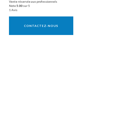
Vente réservée aux professionnels
Note
5.00
sur 5
1 Avis
Vente réservée aux professionnels
CONTACTEZ-NOUS