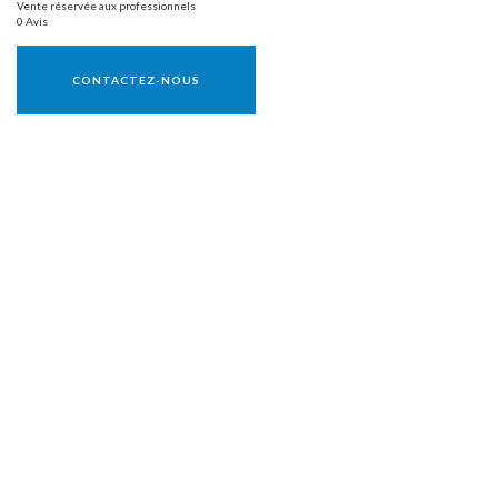
Vente réservée aux professionnels
0 Avis
Vente réservée aux professionnels
CONTACTEZ-NOUS