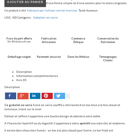
AJOUTER AU PANIER
d’une
forme simple et d’une couleur pour le moins originale.
Ce produit à été
fabriqué par l’artisan verrier tunisien
Tarak Kamoun.
UGS :
ND
Catégorie :
Gobelets en verre
Frais de port offerts
Fabrication
Commerce
Conservation du
Dès 90 € d’achat, en France
Artisanale
Éthique
Patrimoine
Emballage soigné
Paiement sécurisé
Dans les Médias
Témoignages
Clients
Description
Informations complémentaires
Avis (0)
Description
Facebook
Pinterest
Twitter
Google+
LinkedIn
Ce gobelet en verre
fumé en verre soufflé a été teinté d’un ton brun à la fois chaud et
lumineux, tirant sur le miel.
Délicat et raffiné il apportera une touche design et colorée à votre table.
A l’heure de l’apéritif ou du digestif, il apportera à votre
apéritif
une note chic et moderne.
Il existe dans deux tons fumés : un ton est plus chaud que l’autre. Le ton froid est