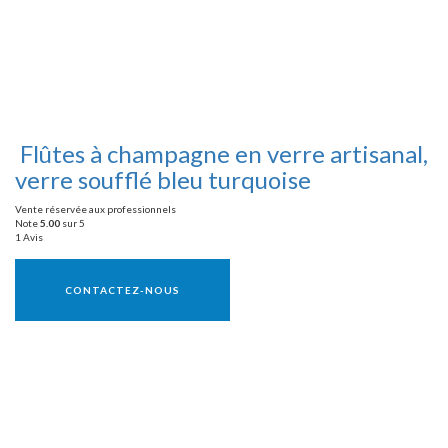
Flûtes à champagne en verre artisanal,
verre soufflé bleu turquoise
Vente réservée aux professionnels
Note
5.00
sur 5
1 Avis
Vente réservée aux professionnels
CONTACTEZ-NOUS