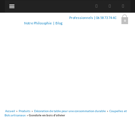
Professionnels
|
06 58 73 74 40
0
Notre Philosophie
|
Blog
Accueil
»
Produits
»
Décoration de table pour une consommation durable
»
Coupelles et
Bols artisanaux
»
Gondole en bois d’olivier