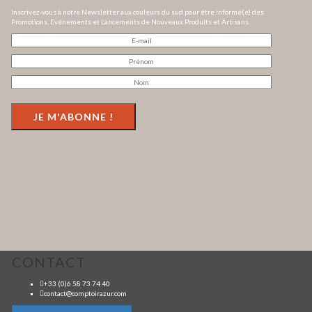
Inscrivez-vous à notre Newsletter aux couleurs du sud pour être informé(e) des
Promotions, Evénements et Lancements de Nouveaux Produits et Artisans.
CONTACT
+33 (0)6 58 73 74 40
contact@comptoirazur.com
Bijoux fantaisie ou bijoux en argent 925? À vous de choisir l’accessoire qui vous
fera belle
.
Nous sommes ouverts et à J-1 fermeture. Noël
approche à grands