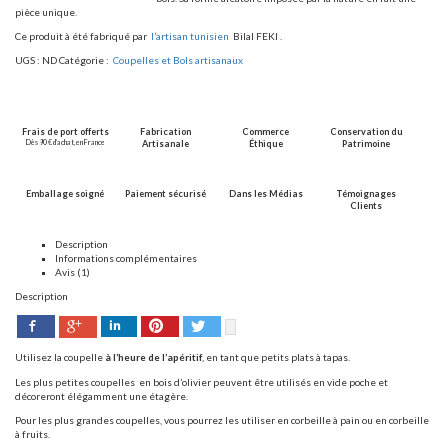
pièce unique.
Ce produit à été fabriqué par
l’artisan tunisien
Bilal FEKI .
UGS :
ND
Catégorie :
Coupelles et Bols artisanaux
Frais de port offerts
Fabrication
Commerce
Conservation du
Dès 90 € d’achat, en France
Artisanale
Éthique
Patrimoine
Emballage soigné
Paiement sécurisé
Dans les Médias
Témoignages
Clients
Description
Informations complémentaires
Avis (1)
Description
Facebook
Pinterest
Twitter
Google+
LinkedIn
Utilisez la coupelle
à l’heure de l’
apéritif
, en tant que petits plats à tapas.
Les plus petites coupelles
en bois d’olivier peuvent être utilisés en vide poche et
décoreront élégamment une étagère.
Pour les plus grandes coupelles, vous pourrez les utiliser en corbeille à pain ou en corbeille
à fruits.