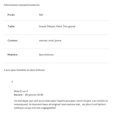
Informations complémentaires
Poids
ND
Taille
Grand, Moyen, Petit, Très grand
Couleur :
marron, miel, jaune
Matière :
bois d’olivier
1 avis pour
Gondole en bois d’olivier
Note
5
sur 5
Aurore
–
28 janvier 2018
Un bel objet, qui sert aussi bien pour l’apéro que pour servir le pain. Les invités le
remarquent, le trouvent beau et original, tout comme moi… en plus il est facile à
nettoyer, ce qui est non négligeable!