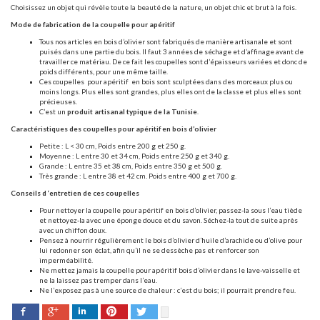
Choisissez un objet qui révèle toute la beauté de la nature, un objet chic et brut à la fois.
Mode de fabrication de la coupelle pour apéritif
Tous nos articles en bois d’olivier sont fabriqués de manière artisanale et sont
puisés dans une partie du bois. Il faut 3 années de séchage et d’affinage avant de
travailler ce matériau. De ce fait les coupelles sont d’épaisseurs variées et donc de
poids différents, pour une même taille.
Ces coupelles
pour apéritif
en bois sont sculptées dans des morceaux plus ou
moins longs. Plus elles sont grandes, plus elles ont de la classe et plus elles sont
précieuses.
C’est un
produit artisanal typique de la Tunisie
.
Caractéristiques des coupelles pour apéritif en bois d’olivier
Petite : L < 30 cm, Poids entre 200 g et 250 g.
Moyenne : L entre 30 et 34 cm, Poids entre 250 g et 340 g.
Grande : L entre 35 et 38 cm, Poids entre 350 g et 500 g.
Très grande : L entre 38 et 42 cm. Poids entre 400 g et 700 g.
Conseils d ‘entretien de ces coupelles
Pour nettoyer la coupelle pour apéritif en bois d’olivier, passez-la sous l’eau tiède
et nettoyez-la avec une éponge douce et du savon. Séchez-la tout de suite après
avec un chiffon doux.
Pensez à nourrir régulièrement le bois d’olivier d’huile d’arachide ou d’olive pour
lui redonner son éclat, afin qu’il ne se dessèche pas et renforcer son
imperméabilité.
Ne mettez jamais la coupelle pour apéritif bois d’olivier dans le lave-vaisselle et
ne la laissez pas tremper dans l’eau.
Ne l’exposez pas à une source de chaleur : c’est du bois; il pourrait prendre feu.
Facebook
Pinterest
Twitter
Google+
LinkedIn