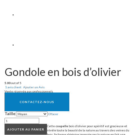
Gondole en bois d’olivier
5.00
out of 5
1
avis client
Ajouter un Avis
Vente réservée aux professionnels
CONTACTEZ-NOUS
Taille
Effacer
Cette
coupelle
bois d’olivier pour apéritif est gracieuse et
AJOUTER AU PANIER
révèle toute la beauté de la nature au travers des veines du
bois. Sa forme aléatoire imposée par la nature en fait une