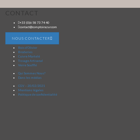
CONTACT
+33 (0)6 58 73 74 40
contact@comptoirazur.com
NOUS CONTACTER
Bois d’Olivier
Broderies
Cuivre Martelé
Tissage Artisanal
Verre Soufflé
Qui Sommes Nous?
Dans les médias
CGV – 20/02/2021
Mentions légales
Politique de confidentialité