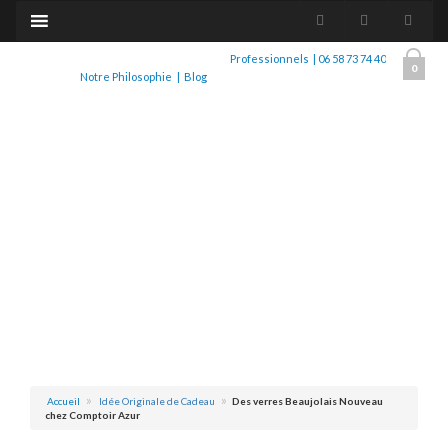
Professionnels
|
06 58 73 74 40
0
Notre Philosophie
|
Blog
Accueil
Idée Originale de Cadeau
Des verres Beaujolais Nouveau
chez Comptoir Azur