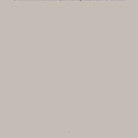
...
...