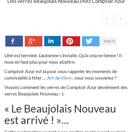
Des verres Beaujolais Nouveau chez Comptoir Azur
Facebook
LinkedIn
Pinterest
Twitter
Google+
Total :
0
L’été est terminé. L’automne s’installe. Qu’à cela ne tienne ! Il
nous en faut plus pour nous abattre.
Comptoir Azur est là pour vous rappeler les moments de
convivialité à fêter….
Art de Vivre
, vous vous souvenez ?
Voyons comment les verres de Comptoir Azur deviennent des
verres Beaujolais Nouveau :-).
« Le Beaujolais Nouveau
est arrivé ! »…
Cette exclamation revient à nos oreilles quelque part au mois