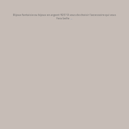
Bijoux fantaisie ou bijoux en argent 925? À vous de choisir l’accessoire qui vous
fera belle
...