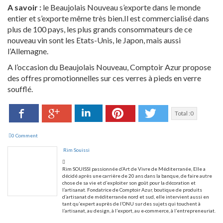
A savoir :
le Beaujolais Nouveau s’exporte dans le monde
entier et s’exporte même très bien.Il est commercialisé dans
plus de 100 pays, les plus grands consommateurs de ce
nouveau vin sont les Etats-Unis, le Japon, mais aussi
l’Allemagne.
A l’occasion du Beaujolais Nouveau, Comptoir Azur propose
des offres promotionnelles sur ces verres à pieds en verre
soufflé.
Facebook
LinkedIn
Pinterest
Twitter
Google+
Total :
0
0 Comment
Rim Souissi
Rim SOUISSI passionnée d’Art de Vivre de Méditerranée, Elle a
décidé après une carrière de 20 ans dans la banque, de faire autre
chose de sa vie et d’exploiter son goût pour la décoration et
l’artisanat. Fondatrice de Comptoir Azur, boutique de produits
d’artisanat de méditerranée nord et sud, elle intervient aussi en
tant qu’expert auprès de l’ONU sur des sujets qui touchent à
l’artisanat, au design, à l’export, au e-commerce, à l’entrepreneuriat.