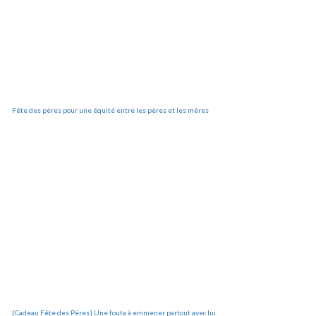
Fête des pères pour une équité entre les pères et les mères
{Cadeau Fête des Pères} Une fouta à emmener partout avec lui