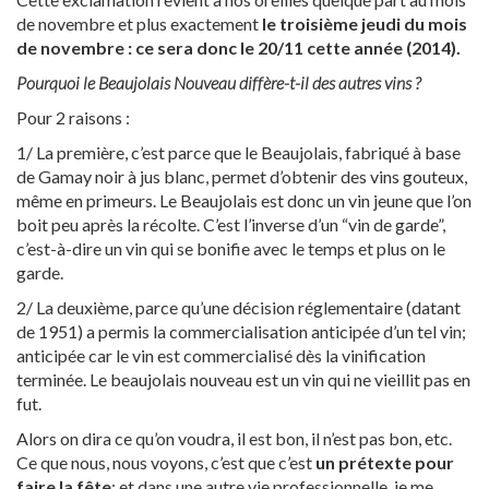
de novembre et plus exactement
le troisième jeudi du mois
de novembre : ce sera donc le 20/11 cette année (2014).
Pourquoi le Beaujolais Nouveau diffère-t-il des autres vins ?
Pour 2 raisons :
1/ La première, c’est parce que le Beaujolais, fabriqué à base
de Gamay noir à jus blanc, permet d’obtenir des vins gouteux,
même en primeurs. Le Beaujolais est donc un vin jeune que l’on
boit peu après la récolte. C’est l’inverse d’un “vin de garde”,
c’est-à-dire un vin qui se bonifie avec le temps et plus on le
garde.
2/ La deuxième, parce qu’une décision réglementaire (datant
de 1951) a permis la commercialisation anticipée d’un tel vin;
anticipée car le vin est commercialisé dès la vinification
terminée. Le beaujolais nouveau est un vin qui ne vieillit pas en
fut.
Alors on dira ce qu’on voudra, il est bon, il n’est pas bon, etc.
Ce que nous, nous voyons, c’est que c’est
un prétexte pour
faire la fête
; et dans une autre vie professionnelle, je me