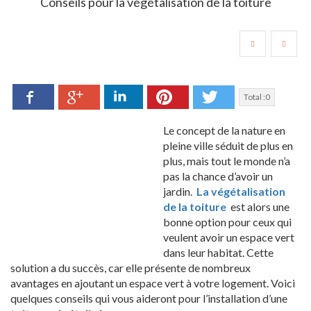
Conseils pour la végétalisation de la toiture
Facebook
LinkedIn
Pinterest
Twitter
Google+
Total :
0
Le concept de la nature en
pleine ville séduit de plus en
plus, mais tout le monde n’a
pas la chance d’avoir un
jardin.
La végétalisation
de la toiture
est alors une
bonne option pour ceux qui
veulent avoir un espace vert
dans leur habitat. Cette
solution a du succès, car elle présente de nombreux
avantages en ajoutant un espace vert à votre logement. Voici
quelques conseils qui vous aideront pour l’installation d’une