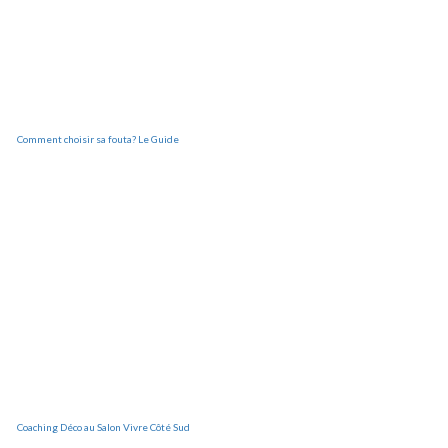
Comment choisir sa fouta? Le Guide
Coaching Déco au Salon Vivre Côté Sud