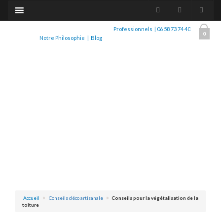
Professionnels
|
06 58 73 74 40
0
Notre Philosophie
|
Blog
Accueil
Conseils déco artisanale
Conseils pour la végétalisation de la
toiture