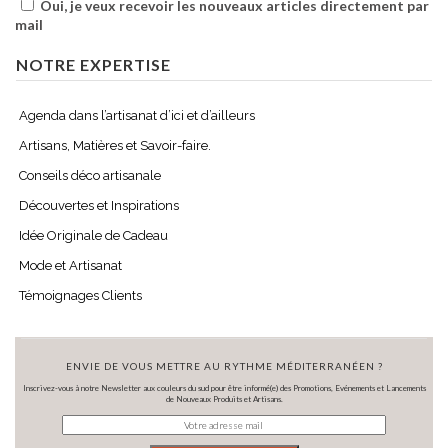
Oui, je veux recevoir les nouveaux articles directement par
mail
NOTRE EXPERTISE
Agenda dans l’artisanat d’ici et d’ailleurs
Artisans, Matières et Savoir-faire.
Conseils déco artisanale
Découvertes et Inspirations
Idée Originale de Cadeau
Mode et Artisanat
Témoignages Clients
ENVIE DE VOUS METTRE AU RYTHME MÉDITERRANÉEN ?
Inscrivez-vous à notre Newsletter aux couleurs du sud pour être informé(e) des Promotions, Evénements et Lancements
de Nouveaux Produits et Artisans.