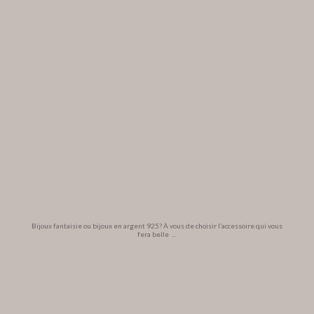
Bijoux fantaisie ou bijoux en argent 925? À vous de choisir l’accessoire qui vous
fera belle
...