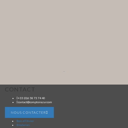
...
CONTACT
+33 (0)6 58 73 74 40
contact@comptoirazur.com
NOUS CONTACTER
Bois d’Olivier
Broderies