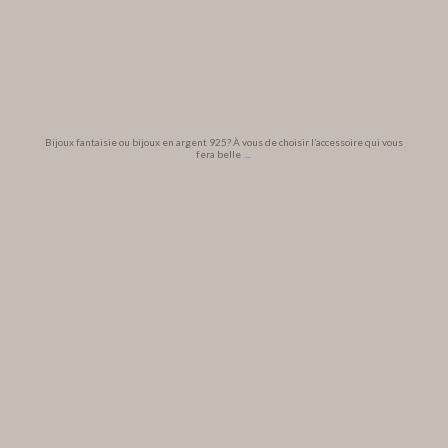
Bijoux fantaisie ou bijoux en argent 925? À vous de choisir l’accessoire qui vous
fera belle
...