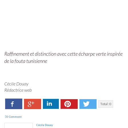
Raffinement et distinction avec cette écharpe verte inspirée
de la fouta tunisienne
Cécile Douay
Rédactrice web
Facebook
LinkedIn
Pinterest
Twitter
Google+
Total :
0
0 Comment
Cécile Douay