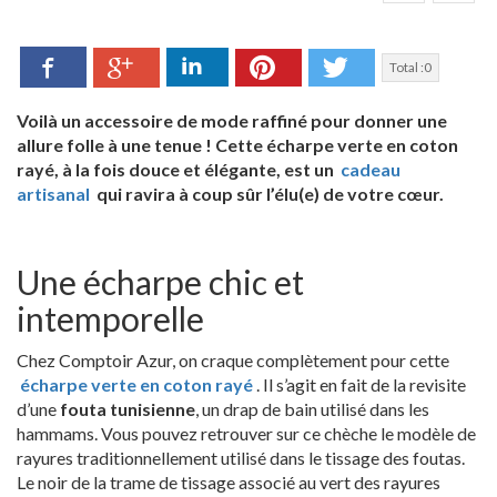
Facebook
LinkedIn
Pinterest
Twitter
Google+
Total :
0
Voilà un accessoire de mode raffiné pour donner une
allure folle à une tenue ! Cette écharpe verte en coton
rayé, à la fois douce et élégante, est un
cadeau
artisanal
qui ravira à coup sûr l’élu(e) de votre cœur.
Une écharpe chic et
intemporelle
Chez Comptoir Azur, on craque complètement pour cette
écharpe verte en coton rayé
. Il s’agit en fait de la revisite
d’une
fouta tunisienne
, un drap de bain utilisé dans les
hammams. Vous pouvez retrouver sur ce chèche le modèle de
rayures traditionnellement utilisé dans le tissage des foutas.
Le noir de la trame de tissage associé au vert des rayures