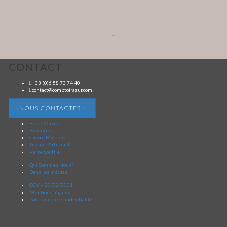
...
CONTACT
+33 (0)6 58 73 74 40
contact@comptoirazur.com
NOUS CONTACTER
Bois d’Olivier
Broderies
Cuivre Martelé
Tissage Artisanal
Verre Soufflé
Qui Sommes Nous?
Dans les médias
CGV – 20/02/2021
Mentions légales
Politique de confidentialité