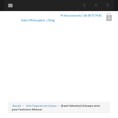
Professionnels
|
06 58 73 74 40
0
Notre Philosophie
|
Blog
Accueil
Idée Originale de Cadeau
{Saint Valentin} L’écharpe verte
pour l’entourer d’Amour