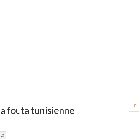
a fouta tunisienne
r
 :
0