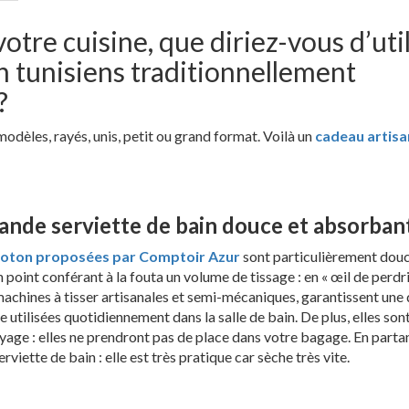
votre cuisine, que diriez-vous d’uti
in tunisiens traditionnellement
?
dèles, rayés, unis, petit ou grand format. Voilà un
cadeau artisa
grande serviette de bain douce et absorban
coton proposées par Comptoir Azur
sont particulièrement douc
 point conférant à la fouta un volume de tissage : en « œil de perdri
 machines à tisser artisanales et semi-mécaniques, garantissent une 
 utilisées quotidiennement dans la salle de bain. De plus, elles son
age : elles ne prendront pas de place dans votre bagage. En parta
iette de bain : elle est très pratique car sèche très vite.