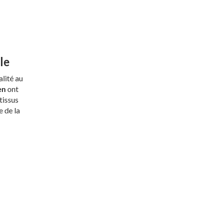
le
alité au
en
ont
tissus
e de la