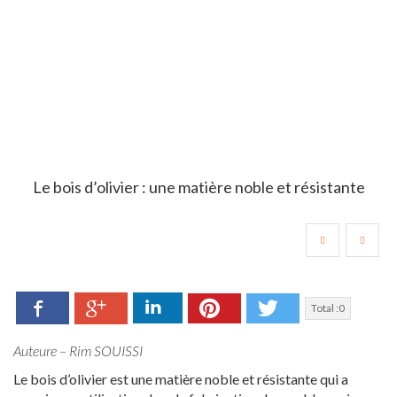
Le bois d’olivier : une matière noble et résistante
Facebook
LinkedIn
Pinterest
Twitter
Google+
Total :
0
Auteure – Rim SOUISSI
Le bois d’olivier est une matière noble et résistante qui a