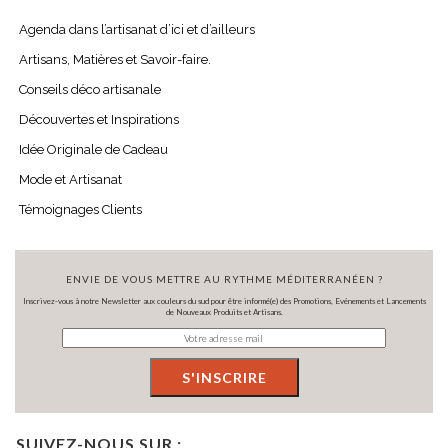
Agenda dans l’artisanat d’ici et d’ailleurs
Artisans, Matières et Savoir-faire.
Conseils déco artisanale
Découvertes et Inspirations
Idée Originale de Cadeau
Mode et Artisanat
Témoignages Clients
ENVIE DE VOUS METTRE AU RYTHME MÉDITERRANÉEN ?
Inscrivez-vous à notre Newsletter aux couleurs du sud pour être informé(e) des Promotions, Evénements et Lancements
de Nouveaux Produits et Artisans.
SUIVEZ-NOUS SUR :