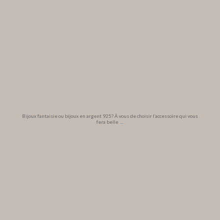
Bijoux fantaisie ou bijoux en argent 925? À vous de choisir l’accessoire qui vous
fera belle
...