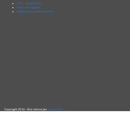
CGV – 20/02/2021
Mentions légales
Politique de confidentialité
Copyright 2016 - Site réalisé par
Success3.fr