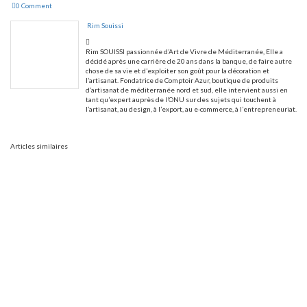
0 Comment
Rim Souissi
Rim SOUISSI passionnée d’Art de Vivre de Méditerranée, Elle a
décidé après une carrière de 20 ans dans la banque, de faire autre
chose de sa vie et d’exploiter son goût pour la décoration et
l’artisanat. Fondatrice de Comptoir Azur, boutique de produits
d’artisanat de méditerranée nord et sud, elle intervient aussi en
tant qu’expert auprès de l’ONU sur des sujets qui touchent à
l’artisanat, au design, à l’export, au e-commerce, à l’entrepreneuriat.
Articles similaires