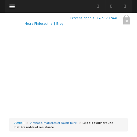
Professionnels
|
06 58 73 74 40
0
Notre Philosophie
|
Blog
Accueil
Artisans, Matières et Savoir-faire.
Le bois d’olivier : une
matière noble et résistante