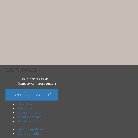
...
CONTACT
+33 (0)6 58 73 74 40
contact@comptoirazur.com
NOUS CONTACTER
Bois d’Olivier
Broderies
Cuivre Martelé
Tissage Artisanal
Verre Soufflé
Qui Sommes Nous?
Dans les médias