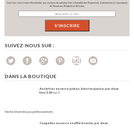
Inscrivez-vous à notre Newsletter aux couleurs du sud pour être informé(e) des Promotions, Evénements et Lancements
de Nouveaux Produits et Artisans.
SUIVEZ-NOUS SUR :
DANS LA BOUTIQUE
Assiettes en verre plates, bleu turquoise, par deux
Note
5.00
sur 5
Vente réservée aux professionnels
Coupelles en verre soufflé bouche, par deux