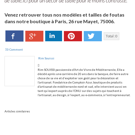
de table.Ici pour un décor de table pour le moins contrasté.
Venez retrouver tous nos modèles et tailles de foutas
dans notre boutique à Paris, 26 rue Mayet, 75006.
Facebook
LinkedIn
Pinterest
Twitter
Google+
Total :
0
0 Comment
Rim Souissi
Rim SOUISSI passionnée d’Art de Vivre de Méditerranée, Elle a
décidé après une carrière de 20 ans dans la banque, de faire autre
chose de sa vie et d’exploiter son goût pour la décoration et
l’artisanat. Fondatrice de Comptoir Azur, boutique de produits
d’artisanat de méditerranée nord et sud, elle intervient aussi en
tant qu’expert auprès de l’ONU sur des sujets qui touchent à
l’artisanat, au design, à l’export, au e-commerce, à l’entrepreneuriat.
Articles similaires