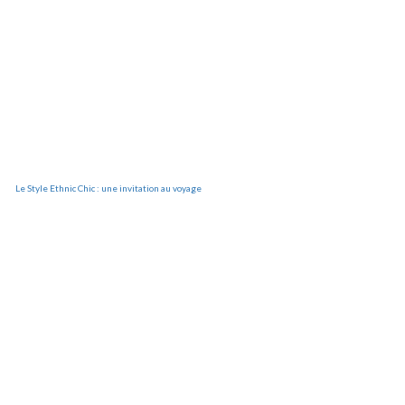
Le Style Ethnic Chic : une invitation au voyage