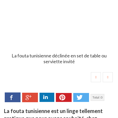
La fouta tunisienne déclinée en set de table ou
serviette invité
Facebook
LinkedIn
Pinterest
Twitter
Google+
Total :
0
La fouta tunisienne est un linge tellement