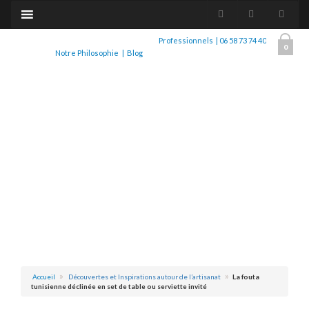
Professionnels
|
06 58 73 74 40
0
Notre Philosophie
|
Blog
Accueil
Découvertes et Inspirations autour de l’artisanat
La fouta
tunisienne déclinée en set de table ou serviette invité