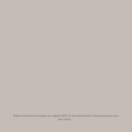
Bijoux fantaisie ou bijoux en argent 925? À vous de choisir l’accessoire qui vous
fera belle
...