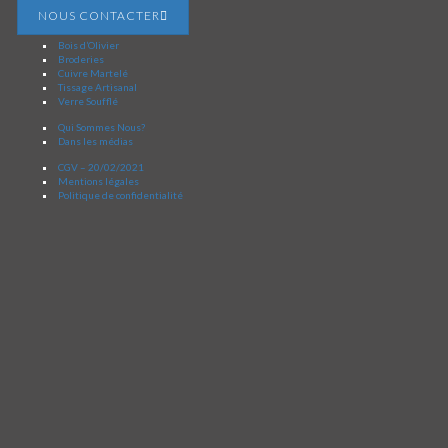
NOUS CONTACTER
Bois d’Olivier
Broderies
Cuivre Martelé
Tissage Artisanal
Verre Soufflé
Qui Sommes Nous?
Dans les médias
CGV – 20/02/2021
Mentions légales
Politique de confidentialité