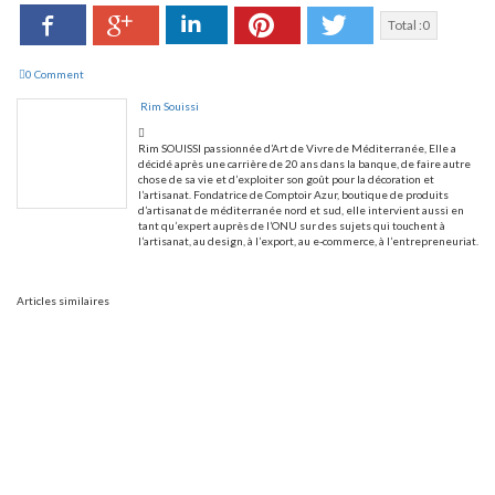
Facebook
LinkedIn
Pinterest
Twitter
Google+
Total :
0
0 Comment
Rim Souissi
Rim SOUISSI passionnée d’Art de Vivre de Méditerranée, Elle a
décidé après une carrière de 20 ans dans la banque, de faire autre
chose de sa vie et d’exploiter son goût pour la décoration et
l’artisanat. Fondatrice de Comptoir Azur, boutique de produits
d’artisanat de méditerranée nord et sud, elle intervient aussi en
tant qu’expert auprès de l’ONU sur des sujets qui touchent à
l’artisanat, au design, à l’export, au e-commerce, à l’entrepreneuriat.
Articles similaires