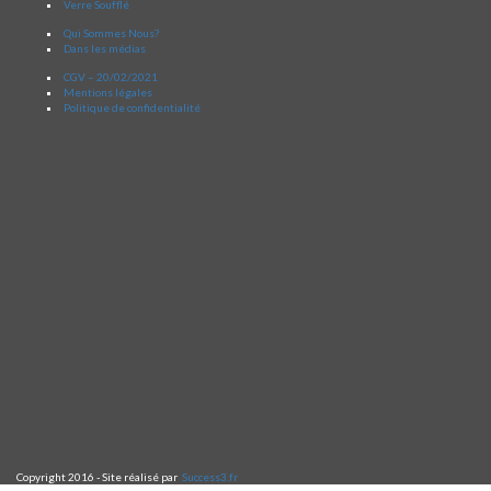
Verre Soufflé
Qui Sommes Nous?
Dans les médias
CGV – 20/02/2021
Mentions légales
Politique de confidentialité
Copyright 2016 - Site réalisé par
Success3.fr