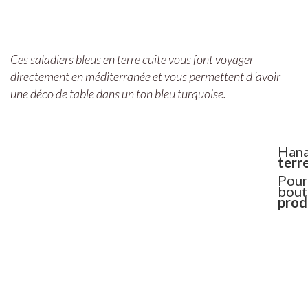
Ces saladiers bleus en terre cuite vous font voyager
directement en méditerranée et vous permettent d ‘avoir
une déco de table dans un ton bleu turquoise.
Hanan
terr
Pour 
bouti
prod