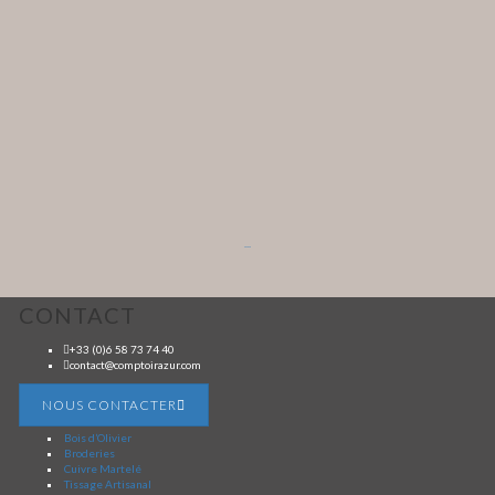
...
CONTACT
+33 (0)6 58 73 74 40
contact@comptoirazur.com
NOUS CONTACTER
Bois d’Olivier
Broderies
Cuivre Martelé
Tissage Artisanal