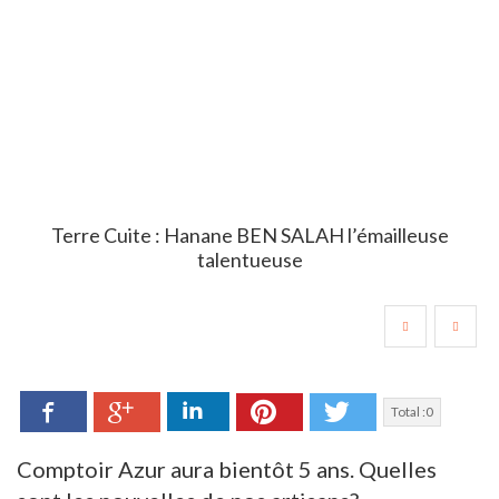
Terre Cuite : Hanane BEN SALAH l’émailleuse
talentueuse
Facebook
LinkedIn
Pinterest
Twitter
Google+
Total :
0
Comptoir Azur aura bientôt 5 ans. Quelles