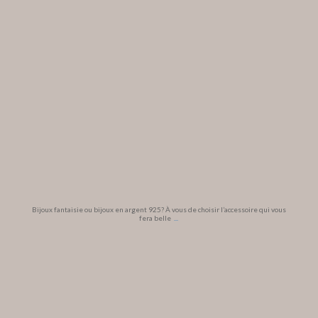
Bijoux fantaisie ou bijoux en argent 925? À vous de choisir l’accessoire qui vous
fera belle
...